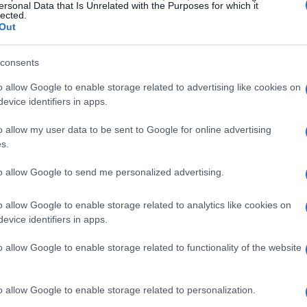
io all’Inter
ersonal Data that Is Unrelated with the Purposes for which it
lected.
Out
er esattamente il 14 agosto 2023. Il brasiliano
er essere un rinforzo, anche per sostituire il
consents
titolo definitivo all’Union Berlino per 15
o allow Google to enable storage related to advertising like cookies on
a si è concluso con un prestito oneroso di 4,5
evice identifiers in apps.
to fissato a 7,5 più bonus, con il verificarsi
o allow my user data to be sent to Google for online advertising
pendio annuale netto con l’Inter
s.
ifra che ci sta tutta visto il suo contributo in
to allow Google to send me personalized advertising.
diventerà sempre più importante per la
sare del tempo.
o allow Google to enable storage related to analytics like cookies on
evice identifiers in apps.
oberto D’Aversa al Lecce? Lo stipendio
o allow Google to enable storage related to functionality of the website
 tutto
o allow Google to enable storage related to personalization.