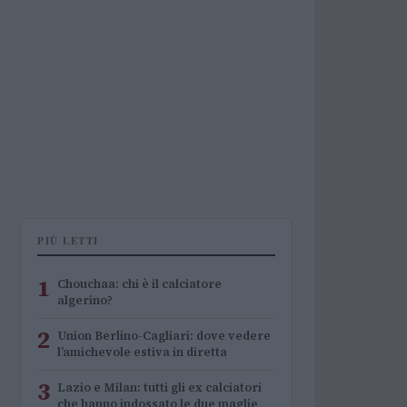
PIÙ LETTI
1
Chouchaa: chi è il calciatore
algerino?
2
Union Berlino-Cagliari: dove vedere
l’amichevole estiva in diretta
3
Lazio e Milan: tutti gli ex calciatori
che hanno indossato le due maglie