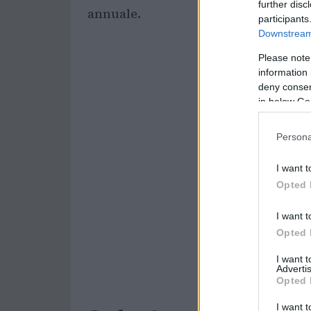
further disc
annuale.
participants
Downstream 
Please note
information 
deny consent
in below Go
Persona
I want t
Opted 
I want t
Opted 
I want 
Advertis
Opted 
I want t