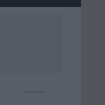
⌕
Cerca