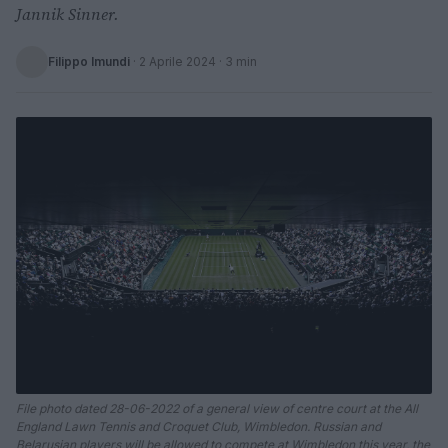
Jannik Sinner.
Filippo Imundi
·
2 Aprile 2024
· 3 min
File photo dated 28-06-2022 of a general view of centre court at the All
England Lawn Tennis and Croquet Club, Wimbledon. Russian and
Belarusian players will be allowed to compete at Wimbledon this year, the