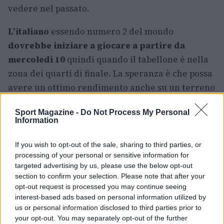
vedere nel passato.
L’italiano
essendo numero 2 del mondo
dovrebbe iniziare a giocare a partire da
mercoledì 10
quindi quando il tabellone è nella
zona dei quarti di finale. La speranza è che possa
avere un ottimo rendimento anche su un terreno
per lui più “difficile”.
Sport Magazine -
Do Not Process My Personal
Information
AUTORE
If you wish to opt-out of the sale, sharing to third parties, or
Filippo Imundi
processing of your personal or sensitive information for
targeted advertising by us, please use the below opt-out
section to confirm your selection. Please note that after your
opt-out request is processed you may continue seeing
interest-based ads based on personal information utilized by
us or personal information disclosed to third parties prior to
your opt-out. You may separately opt-out of the further