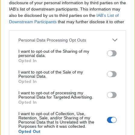
disclosure of your personal information by third parties on the
IAB’s list of downstream participants. This information may
also be disclosed by us to third parties on the
IAB’s List of
Downstream Participants
that may further disclose it to other
third parties.
Please note that this website/app uses one or more Google
Personal Data Processing Opt Outs
services and may gather and store information including but
not limited to your visit or usage behaviour. You may click to
I want to opt-out of the Sharing of my
personal data.
grant or deny consent to Google and its third-party tags to
Opted In
use your data for below specified purposes in below Google
consent section.
I want to opt-out of the Sale of my
Personal Data.
Opted In
I want to opt-out of processing my
Personal Data for Targeted Advertising.
Opted In
Continua a leggere
I want to opt-out of Collection, Use,
Retention, Sale, and/or Sharing of my
Personal Data that Is Unrelated with the
Purposes for which it was collected.
TENNIS
Opted Out