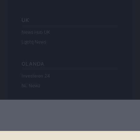
UK
News Hub UK
Lgbtq News
OLANDA
Investeren 24
NL Newz