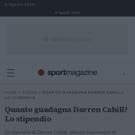
Salta al contenuto
8 Agosto 2026
8 Agosto 2026
⌕
⌕
×
HOME
»
TENNIS
»
QUANTO GUADAGNA DARREN CAHILL?
Cerca
LO STIPENDIO
Quanto guadagna Darren Cahill?
Lo stipendio
Lo stipendio di Darren Cahill, attuale Supercoach di