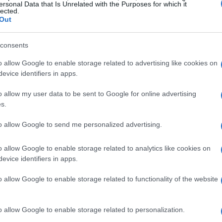
 di saper reagire, come testimoniano la
ersonal Data that Is Unrelated with the Purposes for which it
lected.
rio pubblico. Il
Palasport Taliercio
si
Out
ssione, pronto a spingere i
giocatori
verso
consents
o allow Google to enable storage related to advertising like cookies on
evice identifiers in apps.
 e le dichiarazioni pre-partita
o allow my user data to be sent to Google for online advertising
ynar Reyer Spritz
alle ore 18:30, un aperitivo
s.
di caricarsi prima dell’ingresso in palazzetto.
to allow Google to send me personalized advertising.
o si apriranno per accogliere gli spettatori. La
ielo
con abbonamento su
Sky Sport Uno
e
o allow Google to enable storage related to analytics like cookies on
evice identifiers in apps.
adio 1
.
o allow Google to enable storage related to functionality of the website
 ha dichiarato:
“Mi aspetto esattamente lo stesso
e partite precedenti. Mi aspetto i nostri tifosi
o allow Google to enable storage related to personalization.
ldissimo e un’infinità di energia sul parquet.”