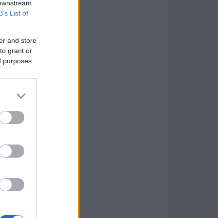
 downstream
B’s List of
er and store
to grant or
ed purposes