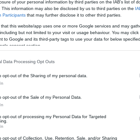
losure of your personal information by third parties on the IAB’s list of
 non ha intenzione di mollare.
. This information may also be disclosed by us to third parties on the
IA
Participants
that may further disclose it to other third parties.
 that this website/app uses one or more Google services and may gath
including but not limited to your visit or usage behaviour. You may click 
 to Google and its third-party tags to use your data for below specifi
ogle consent section.
l Data Processing Opt Outs
o opt-out of the Sharing of my personal data.
In
o opt-out of the Sale of my Personal Data.
In
to opt-out of processing my Personal Data for Targeted
ing.
In
o opt-out of Collection, Use, Retention, Sale, and/or Sharing