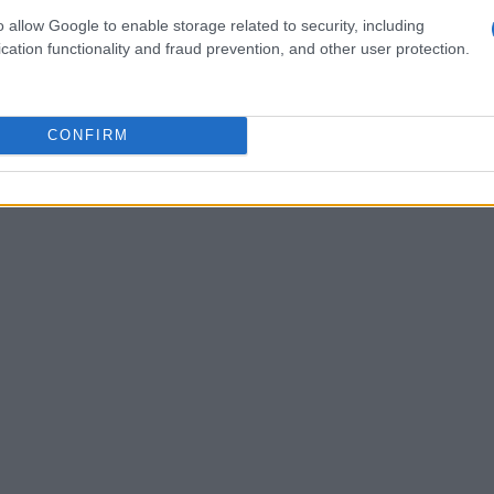
sfruttare il vantaggio di giocare in casa e la
o allow Google to enable storage related to security, including
cation functionality and fraud prevention, and other user protection.
CONFIRM