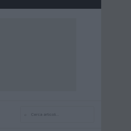
⌕
Cerca