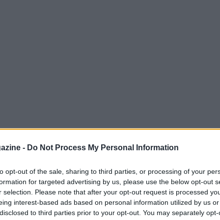
azine -
Do Not Process My Personal Information
momento decisivo. Dopo tre partite intense,
to opt-out of the sale, sharing to third parties, or processing of your per
formation for targeted advertising by us, please use the below opt-out s
orio Armani Milano
si preparano a
r selection. Please note that after your opt-out request is processed y
gramma giovedì 18 giugno alle ore 20:00 al
eing interest-based ads based on personal information utilized by us or
disclosed to third parties prior to your opt-out. You may separately opt-
ualmente in vantaggio per l’Olimpia Milano