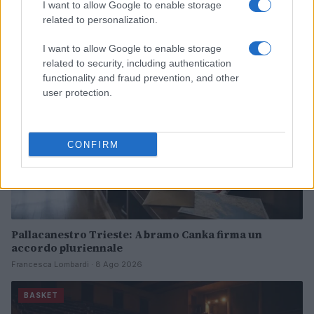
Continua a leggere
I want to allow Google to enable storage
related to personalization.
BASKET
I want to allow Google to enable storage
related to security, including authentication
functionality and fraud prevention, and other
user protection.
CONFIRM
Pallacanestro Trieste: Abramo Canka firma un
accordo pluriennale
Francesca Lombardi · 8 Ago 2026
BASKET