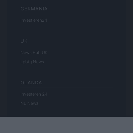
GERMANIA
Investieren24
UK
News Hub UK
Lgbtq News
OLANDA
Investeren 24
NL Newz