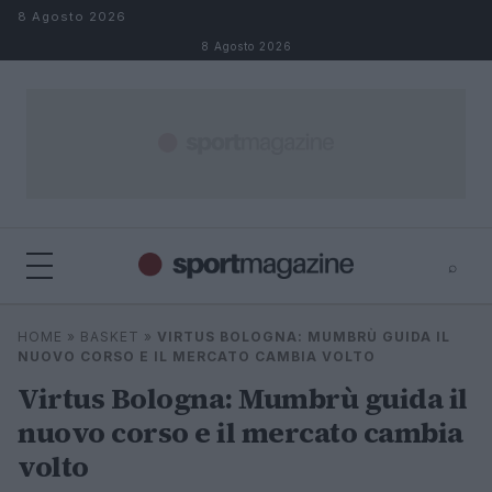
Salta al contenuto
8 Agosto 2026
8 Agosto 2026
⌕
⌕
×
HOME
»
BASKET
»
VIRTUS BOLOGNA: MUMBRÙ GUIDA IL
Cerca
NUOVO CORSO E IL MERCATO CAMBIA VOLTO
Virtus Bologna: Mumbrù guida il
nuovo corso e il mercato cambia
volto