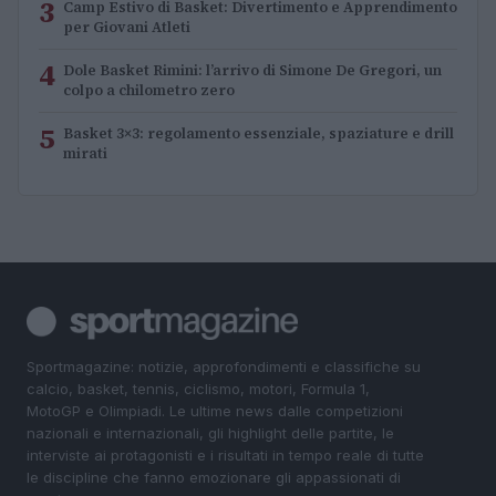
3
Camp Estivo di Basket: Divertimento e Apprendimento
per Giovani Atleti
4
Dole Basket Rimini: l’arrivo di Simone De Gregori, un
colpo a chilometro zero
5
Basket 3×3: regolamento essenziale, spaziature e drill
mirati
Sportmagazine: notizie, approfondimenti e classifiche su
calcio, basket, tennis, ciclismo, motori, Formula 1,
MotoGP e Olimpiadi. Le ultime news dalle competizioni
nazionali e internazionali, gli highlight delle partite, le
interviste ai protagonisti e i risultati in tempo reale di tutte
le discipline che fanno emozionare gli appassionati di