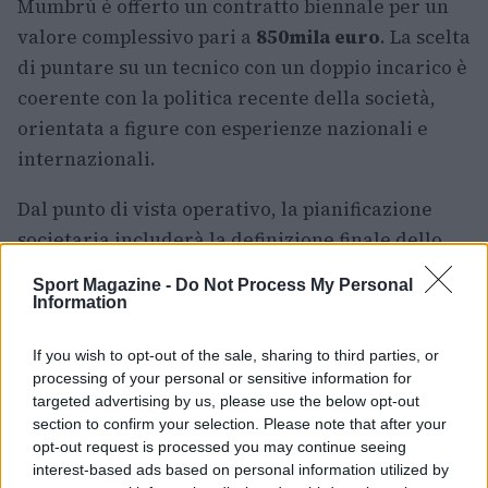
Mumbrù è offerto un contratto biennale per un
valore complessivo pari a
850mila euro
. La scelta
di puntare su un tecnico con un doppio incarico è
coerente con la politica recente della società,
orientata a figure con esperienze nazionali e
internazionali.
Dal punto di vista operativo, la pianificazione
societaria includerà la definizione finale dello
staff, il completamento delle trattative per i
Sport Magazine -
Do Not Process My Personal
ruoli esterni e la comunicazione pubblica degli
Information
obiettivi del progetto. Nei prossimi giorni i tifosi
If you wish to opt-out of the sale, sharing to third parties, or
potranno seguire gli sviluppi che
processing of your personal or sensitive information for
determineranno l’impianto definitivo della
targeted advertising by us, please use the below opt-out
squadra per la stagione a venire.
section to confirm your selection. Please note that after your
opt-out request is processed you may continue seeing
Il nuovo corso targato Mumbrù intende
interest-based ads based on personal information utilized by