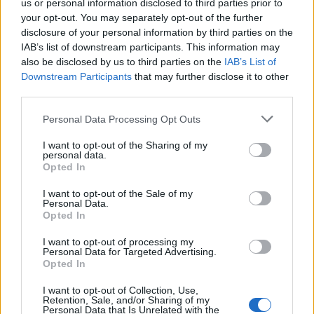
us or personal information disclosed to third parties prior to
coniugare immediate ambizioni competitive con
your opt-out. You may separately opt-out of the further
uno sviluppo sostenibile del roster, puntando su
disclosure of your personal information by third parties on the
giocatori adatti al sistema e su uno staff in grado
IAB’s list of downstream participants. This information may
also be disclosed by us to third parties on the
IAB’s List of
di tradurre la filosofia del coach in rendimento
Downstream Participants
that may further disclose it to other
sul campo.
third parties.
Please note that this website/app uses one or more Google
Personal Data Processing Opt Outs
services and may gather and store information including but
not limited to your visit or usage behaviour. You may click to
I want to opt-out of the Sharing of my
AUTORE
personal data.
Francesca Lombardi
grant or deny consent to Google and its third-party tags to
Opted In
use your data for below specified purposes in below Google
Francesca Lombardi, fiorentina, prese appunti
consent section.
I want to opt-out of the Sale of my
tecnici dal primo box di un circuito toscano e
Personal Data.
da allora firma approfondimenti sui motori. In
Opted In
redazione sostiene un approccio metodico
alle prove su pista, cura il format 'tecnica e
I want to opt-out of processing my
Personal Data for Targeted Advertising.
cronaca' e conserva i fogli di appunti del
Opted In
debutto tecnico in autodromo.
I want to opt-out of Collection, Use,
Retention, Sale, and/or Sharing of my
Personal Data that Is Unrelated with the