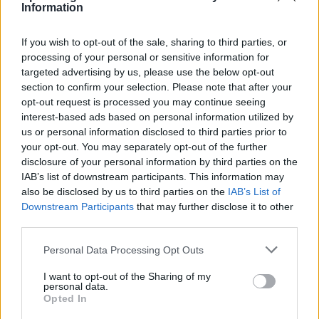
Information
If you wish to opt-out of the sale, sharing to third parties, or
processing of your personal or sensitive information for
AUTORE
Andrea Conforti
targeted advertising by us, please use the below opt-out
section to confirm your selection. Please note that after your
Andrea Conforti, 46enne torinese dal look
opt-out request is processed you may continue seeing
casual e naturale, è un analista tattico che
interest-based ads based on personal information utilized by
trasforma dati e clip in racconti social. Ricorda
us or personal information disclosed to third parties prior to
quando annotò la rimonta al box stampa dello
your opt-out. You may separately opt-out of the further
Stadio Olimpico Grande Torino: da
disclosure of your personal information by third parties on the
quell'appunto nacque la sua linea editoriale,
IAB’s list of downstream participants. This information may
che propugna spiegazioni visive per il tifoso
also be disclosed by us to third parties on the
IAB’s List of
critico. Dettaglio unico: una stagione
Downstream Participants
that may further disclose it to other
allenatore under15 al Chieri e ciclista urbano.
third parties.
Please note that this website/app uses one or more Google
Personal Data Processing Opt Outs
services and may gather and store information including but
not limited to your visit or usage behaviour. You may click to
I want to opt-out of the Sharing of my
personal data.
grant or deny consent to Google and its third-party tags to
Opted In
use your data for below specified purposes in below Google