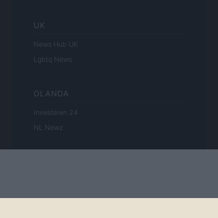
UK
News Hub UK
Lgbtq News
OLANDA
Investeren 24
NL Newz