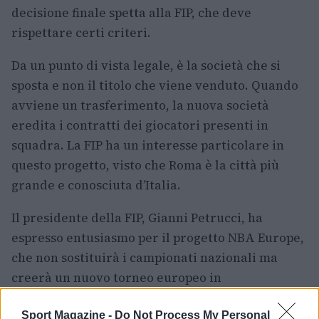
decisione finale spetta alla FIP, che deve
rispettare certi criteri.
Da un punto di vista legale, è la società che si
sposta e non il titolo che viene venduto. Quando
avviene un trasferimento, la nuova società
eredita i contratti dei giocatori presenti in
squadra. La FIP ha un interesse particolare in
questo progetto, visto che Roma è la città più
grande e conosciuta d’Italia.
Il presidente della FIP, Gianni Petrucci, ha
espresso entusiasmo per il progetto NBA Europe,
che non sostituirà i campionati nazionali ma
creerà un nuovo torneo europeo in
collaborazione con la FIBA e forse anche con
l’Eurolega.
Sport Magazine -
Do Not Process My Personal