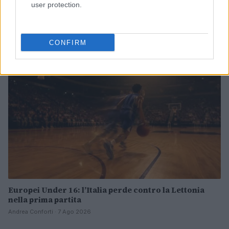
Kevin Love ai Philadelphia 76ers: la possibile reunion
user protection.
con LeBron James
Ilaria Mauri · 8 Ago 2026
CONFIRM
BASKET
Europei Under 16: l’Italia perde contro la Lettonia
nella prima partita
Andrea Conforti · 7 Ago 2026