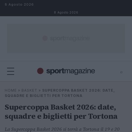
Salta al contenuto
8 Agosto 2026
8 Agosto 2026
⌕
⌕
×
HOME
»
BASKET
»
SUPERCOPPA BASKET 2026: DATE,
Cerca
SQUADRE E BIGLIETTI PER TORTONA
Supercoppa Basket 2026: date,
squadre e biglietti per Tortona
La Supercoppa Basket 2026 si terrà a Tortona il 19 e 20