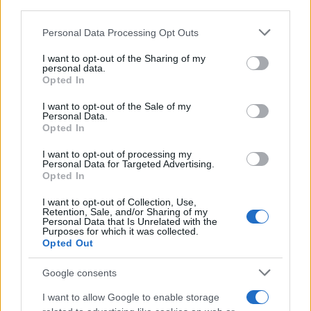
third parties.
Please note that this website/app uses one or more Google
Personal Data Processing Opt Outs
services and may gather and store information including but
not limited to your visit or usage behaviour. You may click to
I want to opt-out of the Sharing of my
personal data.
grant or deny consent to Google and its third-party tags to
Opted In
use your data for below specified purposes in below Google
consent section.
I want to opt-out of the Sale of my
Personal Data.
Opted In
Continua a leggere
I want to opt-out of processing my
Personal Data for Targeted Advertising.
Opted In
BASKET
I want to opt-out of Collection, Use,
Retention, Sale, and/or Sharing of my
Personal Data that Is Unrelated with the
Purposes for which it was collected.
Opted Out
Google consents
I want to allow Google to enable storage