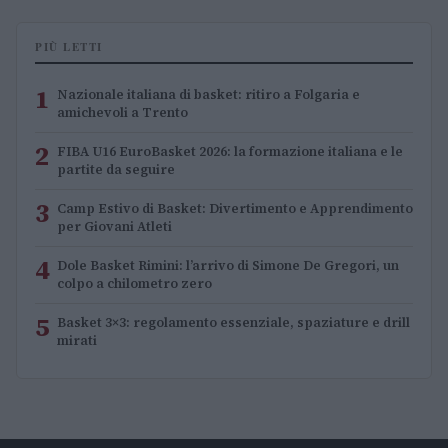
PIÙ LETTI
1
Nazionale italiana di basket: ritiro a Folgaria e
amichevoli a Trento
2
FIBA U16 EuroBasket 2026: la formazione italiana e le
partite da seguire
3
Camp Estivo di Basket: Divertimento e Apprendimento
per Giovani Atleti
4
Dole Basket Rimini: l’arrivo di Simone De Gregori, un
colpo a chilometro zero
5
Basket 3×3: regolamento essenziale, spaziature e drill
mirati