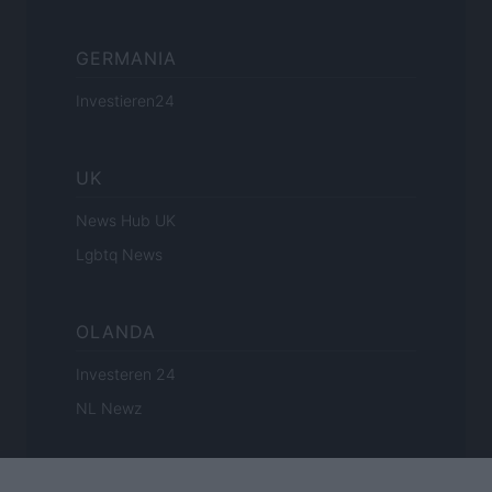
GERMANIA
Investieren24
UK
News Hub UK
Lgbtq News
OLANDA
Investeren 24
NL Newz