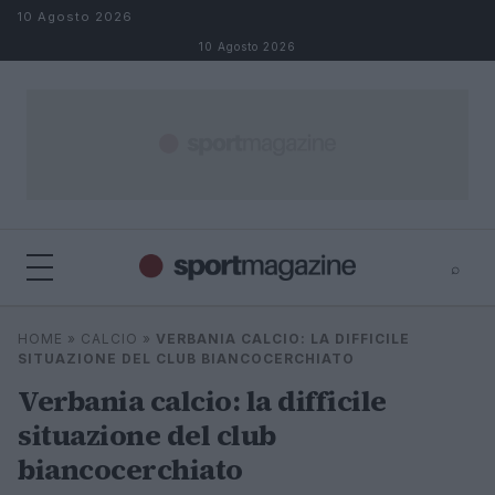
Salta al contenuto
10 Agosto 2026
10 Agosto 2026
⌕
⌕
×
HOME
»
CALCIO
»
VERBANIA CALCIO: LA DIFFICILE
Cerca
SITUAZIONE DEL CLUB BIANCOCERCHIATO
Verbania calcio: la difficile
situazione del club
biancocerchiato