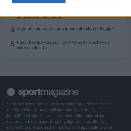
Pinturicchio
3
Lazio e Milan: tutti gli ex calciatori che hanno
indossato le due maglie
4
A quanto ammonta il patrimonio di Roberto Baggio?
5
Union Berlino-Cagliari: dove vedere l’amichevole
estiva in diretta
Sportmagazine: notizie, approfondimenti e classifiche su
calcio, basket, tennis, ciclismo, motori, Formula 1,
MotoGP e Olimpiadi. Le ultime news dalle competizioni
nazionali e internazionali, gli highlight delle partite, le
interviste ai protagonisti e i risultati in tempo reale di tutte