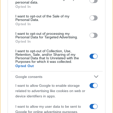
personal data.
grant or deny consent to Google and its third-party tags to
CALCIO
Opted In
use your data for below specified purposes in below Google
consent section.
I want to opt-out of the Sale of my
Personal Data.
Opted In
I want to opt-out of processing my
Personal Data for Targeted Advertising.
Opted In
I want to opt-out of Collection, Use,
Retention, Sale, and/or Sharing of my
Personal Data that Is Unrelated with the
Purposes for which it was collected.
Opted Out
Svezia in pista a Saas-Fee: Hector e Nyberg pronte per
Google consents
la nuova stagione
I want to allow Google to enable storage
Francesca Lombardi · 10 Ago 2026
related to advertising like cookies on web or
device identifiers in apps.
CALCIO
I want to allow my user data to be sent to
Google for online advertising purposes.