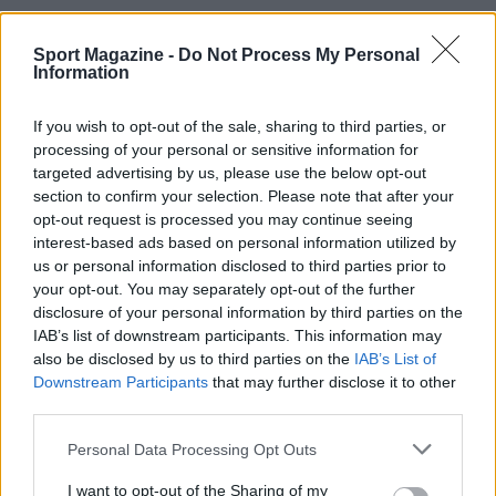
Continua a leggere
Sport Magazine -
Do Not Process My Personal
Information
CALCIO
If you wish to opt-out of the sale, sharing to third parties, or
processing of your personal or sensitive information for
targeted advertising by us, please use the below opt-out
section to confirm your selection. Please note that after your
opt-out request is processed you may continue seeing
interest-based ads based on personal information utilized by
us or personal information disclosed to third parties prior to
your opt-out. You may separately opt-out of the further
disclosure of your personal information by third parties on the
IAB’s list of downstream participants. This information may
also be disclosed by us to third parties on the
IAB’s List of
Downstream Participants
that may further disclose it to other
third parties.
Volley Prata e la sfida della Superlega: le parole di
Simone Di Tommaso
Please note that this website/app uses one or more Google
Personal Data Processing Opt Outs
services and may gather and store information including but
Francesca Lombardi · 10 Ago 2026
not limited to your visit or usage behaviour. You may click to
I want to opt-out of the Sharing of my