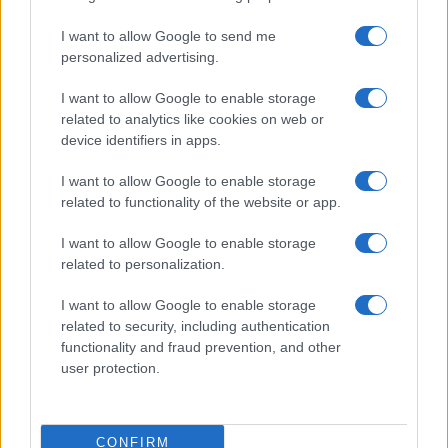
I want to allow Google to send me
personalized advertising.
I want to allow Google to enable storage
related to analytics like cookies on web or
device identifiers in apps.
I want to allow Google to enable storage
related to functionality of the website or app.
Migliori siti streaming calcio legale: guida passo per
passo
I want to allow Google to enable storage
Ilaria Mauri · 10 Ago 2026
related to personalization.
I want to allow Google to enable storage
related to security, including authentication
PIÙ LETTI
functionality and fraud prevention, and other
user protection.
1
Chouchaa: chi è il calciatore algerino?
2
Il patrimonio di Alex Del Piero: tutti i guadagni di
CONFIRM