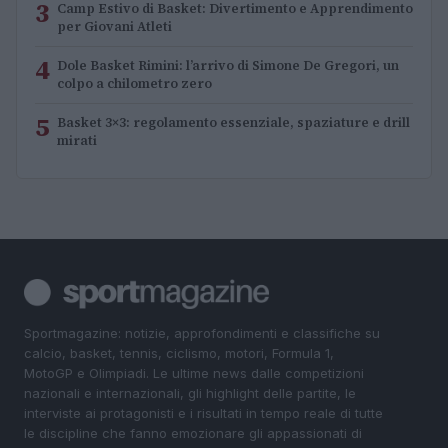
3
Camp Estivo di Basket: Divertimento e Apprendimento
per Giovani Atleti
4
Dole Basket Rimini: l’arrivo di Simone De Gregori, un
colpo a chilometro zero
5
Basket 3×3: regolamento essenziale, spaziature e drill
mirati
Sportmagazine: notizie, approfondimenti e classifiche su
calcio, basket, tennis, ciclismo, motori, Formula 1,
MotoGP e Olimpiadi. Le ultime news dalle competizioni
nazionali e internazionali, gli highlight delle partite, le
interviste ai protagonisti e i risultati in tempo reale di tutte
le discipline che fanno emozionare gli appassionati di