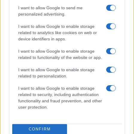
BASKET
I want to allow Google to send me
personalized advertising.
I want to allow Google to enable storage
related to analytics like cookies on web or
device identifiers in apps.
I want to allow Google to enable storage
related to functionality of the website or app.
I want to allow Google to enable storage
related to personalization.
Italbasket, ecco i 12 per Belgrado
I want to allow Google to enable storage
Meo Sacchetti ha scelto: resi noti gli ultimi 2 tagli.
related to security, including authentication
functionality and fraud prevention, and other
Redazione Sport Magazine · 28 Giu 2021
user protection.
BASKET
CONFIRM