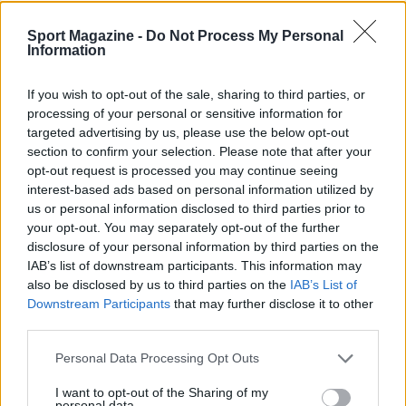
Il coach brianzolo rimarrà sulla panchina dei partenopei
anche in A1.
Sport Magazine -
Do Not Process My Personal
Information
Redazione Sport Magazine · 29 Giu 2021
If you wish to opt-out of the sale, sharing to third parties, or
BASKET
processing of your personal or sensitive information for
targeted advertising by us, please use the below opt-out
section to confirm your selection. Please note that after your
opt-out request is processed you may continue seeing
interest-based ads based on personal information utilized by
us or personal information disclosed to third parties prior to
your opt-out. You may separately opt-out of the further
disclosure of your personal information by third parties on the
IAB’s list of downstream participants. This information may
also be disclosed by us to third parties on the
IAB’s List of
Downstream Participants
that may further disclose it to other
third parties.
Amedeo Della Valle: “A Brescia per essere
Please note that this website/app uses one or more Google
Personal Data Processing Opt Outs
protagonista”
services and may gather and store information including but
La guardia piemontese si presenta a Brescia, dove è arrivato
not limited to your visit or usage behaviour. You may click to
I want to opt-out of the Sharing of my
personal data.