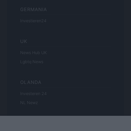
GERMANIA
Investieren24
UK
News Hub UK
Lgbtq News
OLANDA
Investeren 24
NL Newz