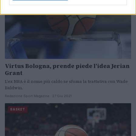
Virtus Bologna, prende piede l’idea Jerian
Grant
L'ex NBA è il nome più caldo se sfuma la trattativa con Wade
Baldwin.
Redazione Sport Magazine · 27 Giu 2021
BASKET