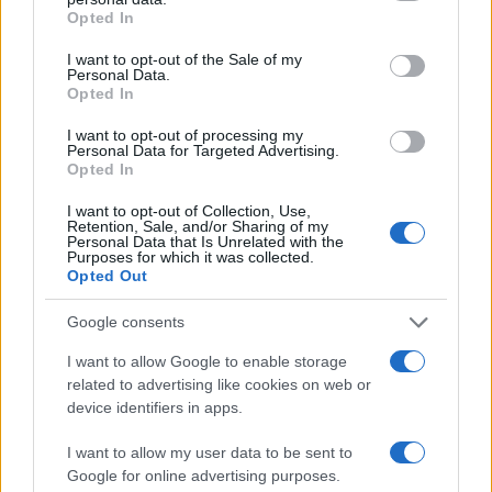
dopo l'esperienza in Montenegro.
grant or deny consent to Google and its third-party tags to
Opted In
use your data for below specified purposes in below Google
Redazione Sport Magazine · 29 Giu 2021
consent section.
I want to opt-out of the Sale of my
Personal Data.
BASKET
Opted In
I want to opt-out of processing my
Personal Data for Targeted Advertising.
Opted In
I want to opt-out of Collection, Use,
Retention, Sale, and/or Sharing of my
Personal Data that Is Unrelated with the
Purposes for which it was collected.
Opted Out
Google consents
Delfino si lega a Pesaro per altre due
I want to allow Google to enable storage
stagioni
related to advertising like cookies on web or
Le parole dell'ala argentina: "Sono qui perché mi sento a
device identifiers in apps.
casa".
I want to allow my user data to be sent to
Redazione Sport Magazine · 28 Giu 2021
Google for online advertising purposes.