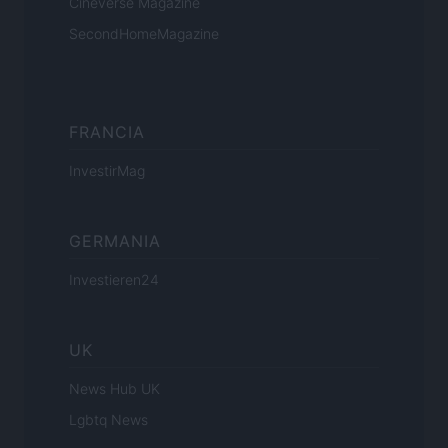
Cineverse Magazine
SecondHomeMagazine
FRANCIA
InvestirMag
GERMANIA
Investieren24
UK
News Hub UK
Lgbtq News