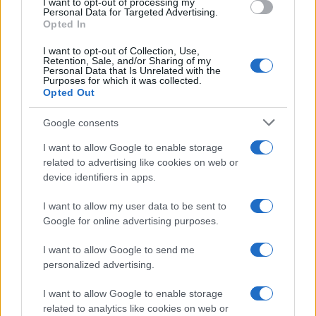
l'ultimo impegno prima del Preolimpico di Belgrado.
I want to opt-out of processing my
Personal Data for Targeted Advertising.
Redazione Sport Magazine · 13 Giu 2021
Opted In
I want to opt-out of Collection, Use,
BASKET
Retention, Sale, and/or Sharing of my
Personal Data that Is Unrelated with the
Purposes for which it was collected.
Opted Out
Google consents
I want to allow Google to enable storage
related to advertising like cookies on web or
device identifiers in apps.
I want to allow my user data to be sent to
Google for online advertising purposes.
In casa Virtus ora c’è il rebus Djordjevic
I want to allow Google to send me
Non è detto che il serbo rimanga dopo lo scudetto. Scariolo
personalized advertising.
l'alternativa.
I want to allow Google to enable storage
Redazione Sport Magazine · 13 Giu 2021
related to analytics like cookies on web or