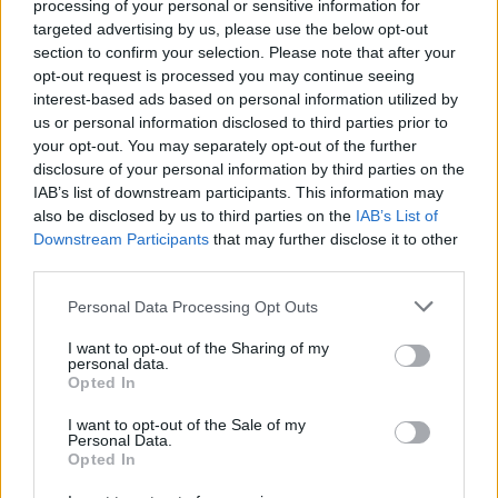
L'ex NBA: "Questa estate non sarò con la nazionale, ma
processing of your personal or sensitive information for
sosterrò i ragazzi in ogni modo".
targeted advertising by us, please use the below opt-out
section to confirm your selection. Please note that after your
Redazione Sport Magazine · 15 Giu 2021
opt-out request is processed you may continue seeing
interest-based ads based on personal information utilized by
BASKET
us or personal information disclosed to third parties prior to
your opt-out. You may separately opt-out of the further
disclosure of your personal information by third parties on the
IAB’s list of downstream participants. This information may
also be disclosed by us to third parties on the
IAB’s List of
Downstream Participants
that may further disclose it to other
third parties.
Please note that this website/app uses one or more Google
Personal Data Processing Opt Outs
services and may gather and store information including but
not limited to your visit or usage behaviour. You may click to
I want to opt-out of the Sharing of my
personal data.
grant or deny consent to Google and its third-party tags to
Opted In
use your data for below specified purposes in below Google
Italbasket, ecco i convocati per il torneo di
consent section.
I want to opt-out of the Sale of my
Amburgo
Personal Data.
Opted In
Il ct Meo Sacchetti ha diramato la lista dei convocati per