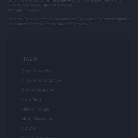
Copyright © 2026 · Sportmagazine — Edito in Italia da
AdHub Media
·
P.IVA 13542920965 · REA MI 2729933
All Rights Reserved
I contenuti sono curati dalla redazione con il supporto di strumenti digitali e
realizzati in collaborazione con autori indipendenti.
ITALIA
Casa Magazine
Cineverse Magazine
Donne Magazine
Food Blog
Milano Notizie
Motor Magazine
Notizie.it
Offerte Shopping