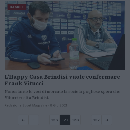
BASKET
L’Happy Casa Brindisi vuole confermare
Frank Vitucci
Nonostante le voci di mercato la società pugliese spera che
Vitucci resti a Brindisi.
Redazione Sport Magazine · 8 Giu 2021
←
1
…
126
127
128
…
137
→