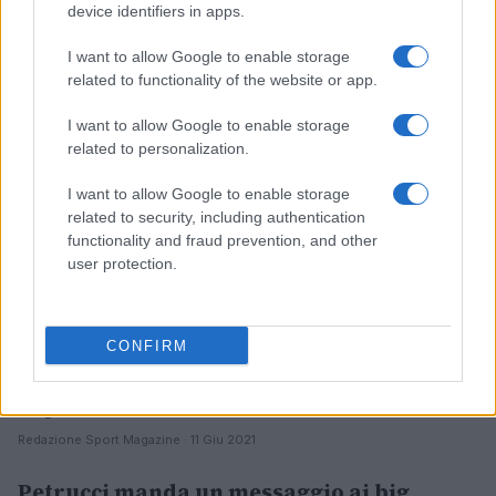
device identifiers in apps.
BASKET
I want to allow Google to enable storage
related to functionality of the website or app.
I want to allow Google to enable storage
related to personalization.
I want to allow Google to enable storage
related to security, including authentication
functionality and fraud prevention, and other
user protection.
Olimpia Milano, cambiamenti in vista tra
CONFIRM
gli italiani
Lo scarso apporto di alcuni giocatori avrebbe convinto la
dirigenza a tuffarsi sul mercato.
Redazione Sport Magazine · 11 Giu 2021
Petrucci manda un messaggio ai big
BASKET