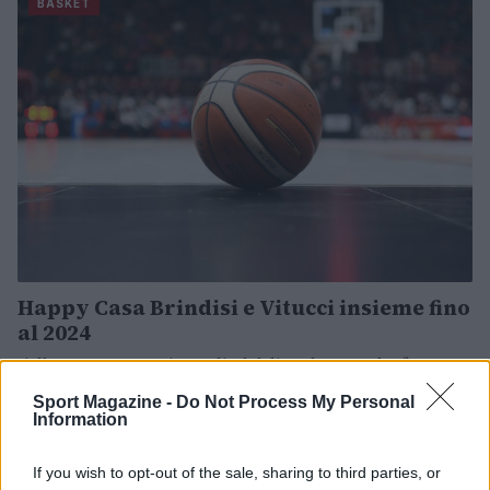
BASKET
Happy Casa Brindisi e Vitucci insieme fino
al 2024
L'allenatore veneto, in Puglia dal dicembre 2017, ha firmato
un rinnovo triennale.
Sport Magazine -
Do Not Process My Personal
Redazione Sport Magazine · 16 Giu 2021
Information
Belinelli, niente Preolimpico
BASKET
If you wish to opt-out of the sale, sharing to third parties, or