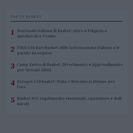
TOP IN BASKET
1
Nazionale italiana di basket: ritiro a Folgaria e
amichevoli a Trento
2
FIBA U16 EuroBasket 2026: la formazione italiana e le
partite da seguire
3
Camp Estivo di Basket: Divertimento e Apprendimento
per Giovani Atleti
4
Europei U18 basket: Italia e Slovenia si sfidano per
l’oro
5
Basket 3×3: regolamento essenziale, spaziature e drill
mirati