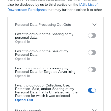
also be disclosed by us to third parties on the
IAB’s List of
Downstream Participants
that may further disclose it to other
Dall’Europeo Under 19 alla Serie B: il percorso di
third parties.
Alessandro Dellavalle
Please note that this website/app uses one or more Google
Personal Data Processing Opt Outs
Andrea Conforti · 6 Ago 2026
services and may gather and store information including but
not limited to your visit or usage behaviour. You may click to
I want to opt-out of the Sharing of my
personal data.
grant or deny consent to Google and its third-party tags to
Opted In
use your data for below specified purposes in below Google
PIÙ LETTI
consent section.
I want to opt-out of the Sale of my
Personal Data.
1
Chouchaa: chi è il calciatore algerino?
Opted In
2
I want to opt-out of processing my
A quanto ammonta il patrimonio di Andrea Pirlo?
Personal Data for Targeted Advertising.
Opted In
3
Lazio e Milan: tutti gli ex calciatori che hanno
indossato le due maglie
I want to opt-out of Collection, Use,
Retention, Sale, and/or Sharing of my
Personal Data that Is Unrelated with the
4
Union Berlino-Cagliari: dove vedere l’amichevole
Purposes for which it was collected.
estiva in diretta
Opted Out
5
Chi è Sara Gama: fidanzato, figli e vita privata
Google consents