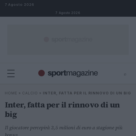
Salta al contenuto
7 Agosto 2026
7 Agosto 2026
⌕
⌕
×
HOME
»
CALCIO
»
INTER, FATTA PER IL RINNOVO DI UN BIG
Cerca
Inter, fatta per il rinnovo di un
big
Il giocatore percepirà 3,5 milioni di euro a stagione più
bonus.