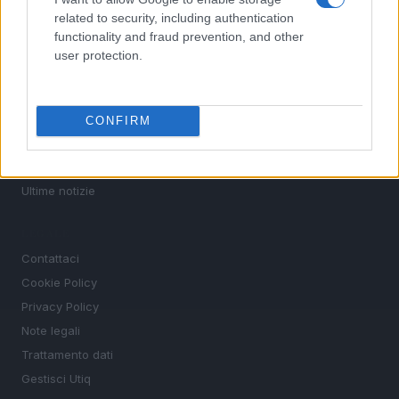
Basket
related to security, including authentication
Motori
functionality and fraud prevention, and other
Ciclismo
user protection.
Altri sport
MAGAZINE
CONFIRM
Chi siamo
Redazione
Ultime notizie
LEGALE
Contattaci
Cookie Policy
Privacy Policy
Note legali
Trattamento dati
Gestisci Utiq