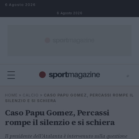
Salta al contenuto
6 Agosto 2026
6 Agosto 2026
⌕
⌕
×
HOME
»
CALCIO
»
CASO PAPU GOMEZ, PERCASSI ROMPE IL
Cerca
SILENZIO E SI SCHIERA
Caso Papu Gomez, Percassi
rompe il silenzio e si schiera
Il presidente dell'Atalanta è intervenuto sulla questione