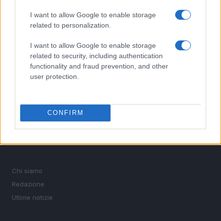
interviste ai protagonisti e i risultati in tempo reale di tutte
le discipline che fanno emozionare gli appassionati di
I want to allow Google to enable storage
sport.
related to personalization.
I want to allow Google to enable storage
SEZIONI
related to security, including authentication
functionality and fraud prevention, and other
Calcio
user protection.
Tennis
Basket
Motori
CONFIRM
Ciclismo
Altri sport
MAGAZINE
Chi siamo
Redazione
Ultime notizie
LEGALE