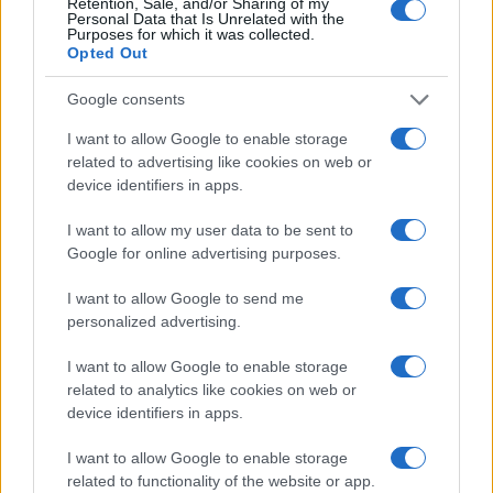
Retention, Sale, and/or Sharing of my
2
A quanto ammonta il patrimonio di Andrea Pirlo?
Personal Data that Is Unrelated with the
Purposes for which it was collected.
Opted Out
3
Lazio e Milan: tutti gli ex calciatori che hanno
indossato le due maglie
Google consents
4
Union Berlino-Cagliari: dove vedere l’amichevole
I want to allow Google to enable storage
estiva in diretta
related to advertising like cookies on web or
device identifiers in apps.
5
Chi è Sara Gama: fidanzato, figli e vita privata
I want to allow my user data to be sent to
Google for online advertising purposes.
I want to allow Google to send me
personalized advertising.
I want to allow Google to enable storage
related to analytics like cookies on web or
device identifiers in apps.
Sportmagazine: notizie, approfondimenti e classifiche su
calcio, basket, tennis, ciclismo, motori, Formula 1,
MotoGP e Olimpiadi. Le ultime news dalle competizioni
I want to allow Google to enable storage
nazionali e internazionali, gli highlight delle partite, le
related to functionality of the website or app.