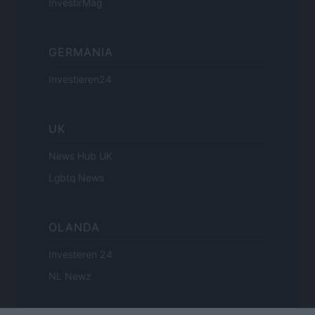
InvestirMag
GERMANIA
Investieren24
UK
News Hub UK
Lgbtq News
OLANDA
Investeren 24
NL Newz