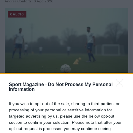
Andrea Conforti · 6 Ago 2026
CALCIO
Sport Magazine -
Do Not Process My Personal
Information
Dall’Europeo Under 19 alla Serie B: il percorso di
Alessandro Dellavalle
If you wish to opt-out of the sale, sharing to third parties, or
processing of your personal or sensitive information for
Andrea Conforti · 6 Ago 2026
targeted advertising by us, please use the below opt-out
section to confirm your selection. Please note that after your
CALCIO
opt-out request is processed you may continue seeing