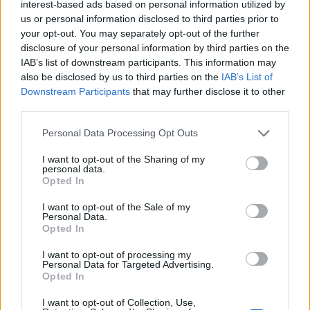
interest-based ads based on personal information utilized by
us or personal information disclosed to third parties prior to
your opt-out. You may separately opt-out of the further
disclosure of your personal information by third parties on the
IAB’s list of downstream participants. This information may
also be disclosed by us to third parties on the
IAB’s List of
Downstream Participants
that may further disclose it to other
third parties.
Please note that this website/app uses one or more Google
Personal Data Processing Opt Outs
services and may gather and store information including but
not limited to your visit or usage behaviour. You may click to
I want to opt-out of the Sharing of my
Il ritorno di Raul Jimenez al Wolves: storia, numeri e
personal data.
grant or deny consent to Google and its third-party tags to
passione
Opted In
use your data for below specified purposes in below Google
Francesca Lombardi · 6 Ago 2026
consent section.
I want to opt-out of the Sale of my
Personal Data.
Opted In
PIÙ LETTI
I want to opt-out of processing my
Personal Data for Targeted Advertising.
Opted In
1
Chouchaa: chi è il calciatore algerino?
I want to opt-out of Collection, Use,