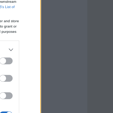
 downstream
B’s List of
er and store
to grant or
ed purposes