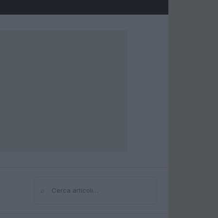
⌕
Cerca