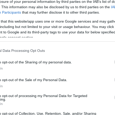
losure of your personal information by third parties on the IAB’s list of
. This information may also be disclosed by us to third parties on the
IA
Participants
that may further disclose it to other third parties.
 that this website/app uses one or more Google services and may gath
including but not limited to your visit or usage behaviour. You may click 
 to Google and its third-party tags to use your data for below specifi
ogle consent section.
l Data Processing Opt Outs
o opt-out of the Sharing of my personal data.
In
o opt-out of the Sale of my Personal Data.
In
nfitta di San Siro ci ha fatto capire che se
to opt-out of processing my Personal Data for Targeted
ing.
usciamo a vincere. Stiamo migliorando in
In
 le situazioni in campo. Purtroppo abbiamo
o opt-out of Collection, Use, Retention, Sale, and/or Sharing