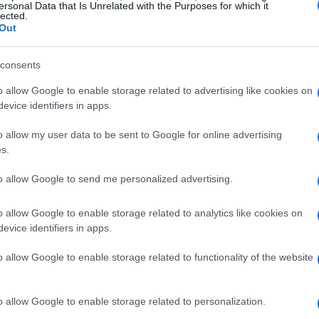
ersonal Data that Is Unrelated with the Purposes for which it
 di sfruttare i video. E’ difficile trovare la
lected.
Out
 partita dopo partita. Siamo più equilibrati e
care sia in difesa che sugli esterni.
consents
smi. Speriamo presto di trovare la
o allow Google to enable storage related to advertising like cookies on
mo ancora a saltare McKennie e facevamo
evice identifiers in apps.
. Col tempo abbiamo capito che invece si
o allow my user data to be sent to Google for online advertising
ndo gare di preparazione non conoscevamo
s.
 a disposizione”
to allow Google to send me personalized advertising.
are, ci sono tante squadre in lotta per lo
o allow Google to enable storage related to analytics like cookies on
so come lavora Fonseca. Ho potuto
evice identifiers in apps.
a fare molta attenzione domani”, ha concluso
o allow Google to enable storage related to functionality of the website
o allow Google to enable storage related to personalization.