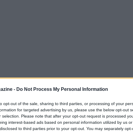
azine -
Do Not Process My Personal Information
erenza stampa Juventus-Roma. “Sarà una gara
to opt-out of the sale, sharing to third parties, or processing of your per
calcio. Dobbiamo stare attenti sulle
formation for targeted advertising by us, please use the below opt-out s
iocatori di gamba pronti a ripartire”
r selection. Please note that after your opt-out request is processed y
eing interest-based ads based on personal information utilized by us or
disclosed to third parties prior to your opt-out. You may separately opt-