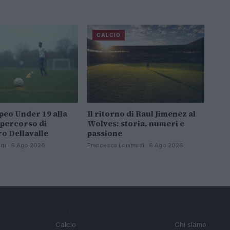
CALCIO
peo Under 19 alla
Il ritorno di Raul Jimenez al
l percorso di
Wolves: storia, numeri e
o Dellavalle
passione
rti · 6 Ago 2026
Francesca Lombardi · 6 Ago 2026
SEZIONI
MAGAZINE
Calcio
Chi siamo