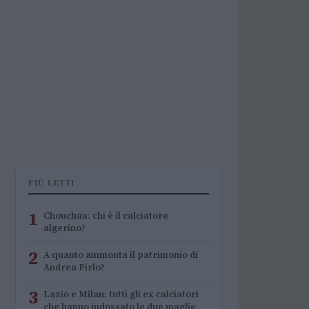
PIÙ LETTI
1
Chouchaa: chi è il calciatore
algerino?
2
A quanto ammonta il patrimonio di
Andrea Pirlo?
3
Lazio e Milan: tutti gli ex calciatori
che hanno indossato le due maglie