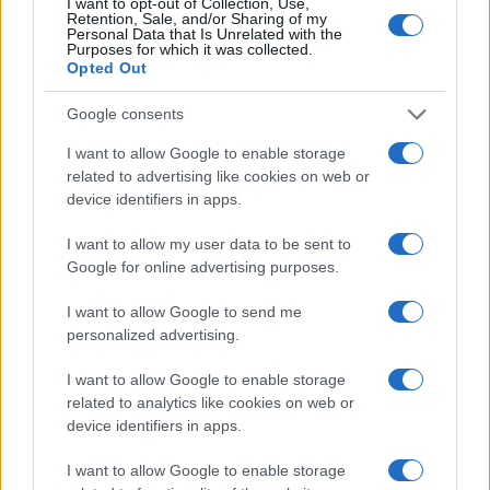
I want to opt-out of Collection, Use,
Retention, Sale, and/or Sharing of my
Personal Data that Is Unrelated with the
2
Union Berlino-Cagliari: dove vedere l’amichevole
Purposes for which it was collected.
estiva in diretta
Opted Out
3
Lazio e Milan: tutti gli ex calciatori che hanno
Google consents
indossato le due maglie
I want to allow Google to enable storage
4
A quanto ammonta il patrimonio di Andrea Pirlo?
related to advertising like cookies on web or
device identifiers in apps.
5
Chi è Sara Gama: fidanzato, figli e vita privata
I want to allow my user data to be sent to
Google for online advertising purposes.
I want to allow Google to send me
personalized advertising.
I want to allow Google to enable storage
related to analytics like cookies on web or
device identifiers in apps.
Sportmagazine: notizie, approfondimenti e classifiche su
calcio, basket, tennis, ciclismo, motori, Formula 1,
I want to allow Google to enable storage
MotoGP e Olimpiadi. Le ultime news dalle competizioni