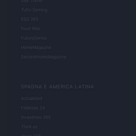
Day Travel
Tutto Gaming
ESG 365
Food Wiki
FuturoDonna
HomeMagazine
SecondHomeMagazine
SPAGNA E AMERICA LATINA
Actualidad
Finanzas 24
Investindo 365
Think.es
Viajar 365