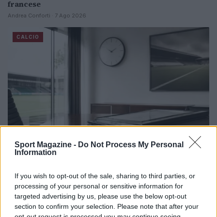
francese
Andrea Conforti · 7 Ago 2026
CALCIO
Sport Magazine -
Do Not Process My Personal
Information
Calcio Lecco: Francesco Aliberti abbandona i ruoli
If you wish to opt-out of the sale, sharing to third parties, or
dirigenziali
processing of your personal or sensitive information for
Ilaria Mauri · 7 Ago 2026
targeted advertising by us, please use the below opt-out
section to confirm your selection. Please note that after your
CALCIO
opt-out request is processed you may continue seeing