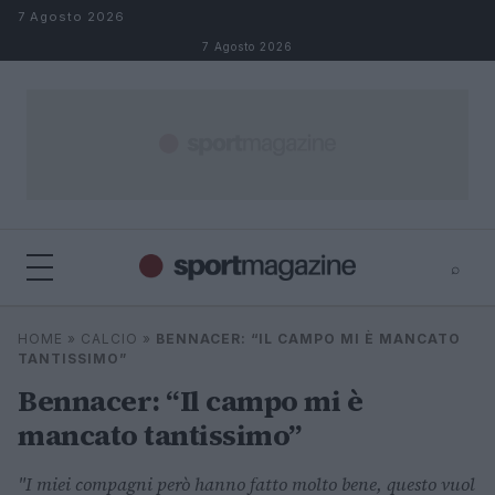
Salta al contenuto
7 Agosto 2026
7 Agosto 2026
⌕
⌕
×
HOME
»
CALCIO
»
BENNACER: “IL CAMPO MI È MANCATO
Cerca
TANTISSIMO”
Bennacer: “Il campo mi è
mancato tantissimo”
"I miei compagni però hanno fatto molto bene, questo vuol