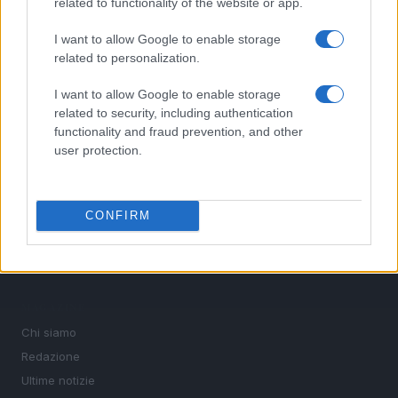
related to functionality of the website or app.
nazionali e internazionali, gli highlight delle partite, le
interviste ai protagonisti e i risultati in tempo reale di tutte
I want to allow Google to enable storage
le discipline che fanno emozionare gli appassionati di
related to personalization.
sport.
I want to allow Google to enable storage
related to security, including authentication
SEZIONI
functionality and fraud prevention, and other
Calcio
user protection.
Tennis
Basket
CONFIRM
Motori
Ciclismo
Altri sport
MAGAZINE
Chi siamo
Redazione
Ultime notizie