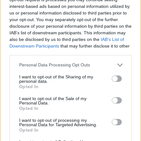
interest-based ads based on personal information utilized by
us or personal information disclosed to third parties prior to
your opt-out. You may separately opt-out of the further
disclosure of your personal information by third parties on the
IAB’s list of downstream participants. This information may
also be disclosed by us to third parties on the
IAB’s List of
Downstream Participants
that may further disclose it to other
third parties.
Please note that this website/app uses one or more Google
Personal Data Processing Opt Outs
services and may gather and store information including but
not limited to your visit or usage behaviour. You may click to
I want to opt-out of the Sharing of my
personal data.
grant or deny consent to Google and its third-party tags to
Sian Massey-Ellis lascia il campo per un ruolo chiave
Opted In
use your data for below specified purposes in below Google
nella Football Association
consent section.
I want to opt-out of the Sale of my
Andrea Conforti · 7 Ago 2026
Personal Data.
Opted In
I want to opt-out of processing my
PIÙ LETTI
Personal Data for Targeted Advertising.
Opted In
1
Chouchaa: chi è il calciatore algerino?