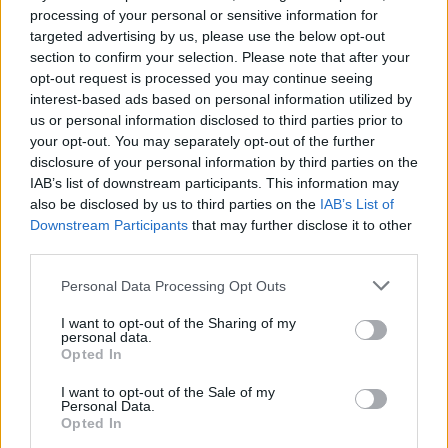
processing of your personal or sensitive information for
targeted advertising by us, please use the below opt-out
Touré all’Atalanta: il percorso del giovane talento
section to confirm your selection. Please note that after your
maliano in Serie A
opt-out request is processed you may continue seeing
Francesca Lombardi · 9 Ago 2026
interest-based ads based on personal information utilized by
us or personal information disclosed to third parties prior to
your opt-out. You may separately opt-out of the further
CALCIO
disclosure of your personal information by third parties on the
IAB’s list of downstream participants. This information may
also be disclosed by us to third parties on the
IAB’s List of
Downstream Participants
that may further disclose it to other
third parties.
Please note that this website/app uses one or more Google
Personal Data Processing Opt Outs
services and may gather and store information including but
not limited to your visit or usage behaviour. You may click to
I want to opt-out of the Sharing of my
personal data.
grant or deny consent to Google and its third-party tags to
Opted In
use your data for below specified purposes in below Google
consent section.
I want to opt-out of the Sale of my
Personal Data.
Cristian Romero: le ultime novità sul trasferimento
Opted In
del capitano del Tottenham