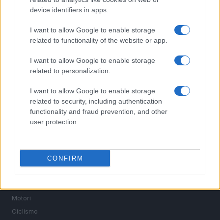
device identifiers in apps.
I want to allow Google to enable storage
related to functionality of the website or app.
Sportmagazine: notizie, approfondimenti e classifiche su
I want to allow Google to enable storage
calcio, basket, tennis, ciclismo, motori, Formula 1,
related to personalization.
MotoGP e Olimpiadi. Le ultime news dalle competizioni
nazionali e internazionali, gli highlight delle partite, le
I want to allow Google to enable storage
interviste ai protagonisti e i risultati in tempo reale di tutte
related to security, including authentication
le discipline che fanno emozionare gli appassionati di
functionality and fraud prevention, and other
sport.
user protection.
SEZIONI
Calcio
CONFIRM
Tennis
Basket
Motori
Ciclismo