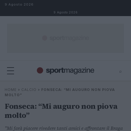
Salta al contenuto
9 Agosto 2026
9 Agosto 2026
⌕
⌕
×
HOME
»
CALCIO
»
FONSECA: “MI AUGURO NON PIOVA
Cerca
MOLTO”
Fonseca: “Mi auguro non piova
molto”
"Mi farà piacere rivedere tanti amici e affrontare il Braga