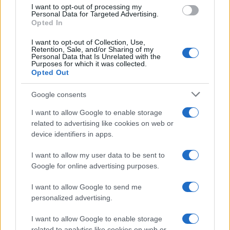
I want to opt-out of processing my
Andrea Conforti · 9 Ago 2026
Personal Data for Targeted Advertising.
Opted In
I want to opt-out of Collection, Use,
Retention, Sale, and/or Sharing of my
PIÙ LETTI
Personal Data that Is Unrelated with the
Purposes for which it was collected.
1
Opted Out
Chouchaa: chi è il calciatore algerino?
Google consents
2
Union Berlino-Cagliari: dove vedere l’amichevole
estiva in diretta
I want to allow Google to enable storage
related to advertising like cookies on web or
3
Lazio e Milan: tutti gli ex calciatori che hanno
device identifiers in apps.
indossato le due maglie
4
I want to allow my user data to be sent to
Il patrimonio di Alex Del Piero: tutti i guadagni di
Pinturicchio
Google for online advertising purposes.
5
A quanto ammonta il patrimonio di Andrea Pirlo?
I want to allow Google to send me
personalized advertising.
I want to allow Google to enable storage
related to analytics like cookies on web or