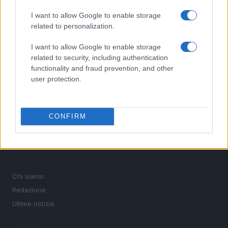
interviste ai protagonisti e i risultati in tempo reale di tutte
le discipline che fanno emozionare gli appassionati di
I want to allow Google to enable storage
sport.
related to personalization.
I want to allow Google to enable storage
SEZIONI
related to security, including authentication
functionality and fraud prevention, and other
Calcio
user protection.
Tennis
Basket
Motori
CONFIRM
Ciclismo
Altri sport
MAGAZINE
Chi siamo
Redazione
Ultime notizie
LEGALE