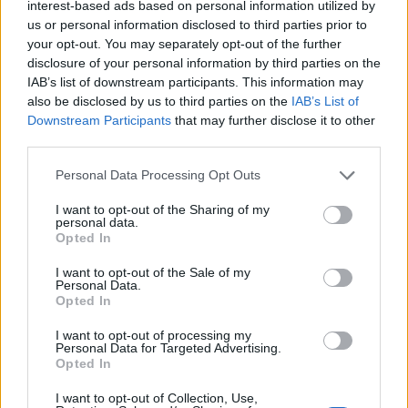
interest-based ads based on personal information utilized by
us or personal information disclosed to third parties prior to
your opt-out. You may separately opt-out of the further
disclosure of your personal information by third parties on the
IAB’s list of downstream participants. This information may
also be disclosed by us to third parties on the
IAB’s List of
Downstream Participants
that may further disclose it to other
third parties.
Please note that this website/app uses one or more Google
Personal Data Processing Opt Outs
services and may gather and store information including but
not limited to your visit or usage behaviour. You may click to
I want to opt-out of the Sharing of my
Milwaukee Brewers: la prima squadra MLB a
personal data.
grant or deny consent to Google and its third-party tags to
raggiungere le 70 vittorie nella stagione 2026
Opted In
use your data for below specified purposes in below Google
Ilaria Mauri · 5 Ago 2026
consent section.
I want to opt-out of the Sale of my
Personal Data.
Opted In
PIÙ LETTI
I want to opt-out of processing my
Personal Data for Targeted Advertising.
Opted In
1
Chouchaa: chi è il calciatore algerino?
I want to opt-out of Collection, Use,