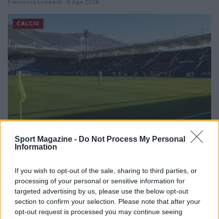
Francesca Lombardi · 6 Ago 2026
CALCIO
Sport Magazine -
Do Not Process My Personal
Information
Napoli-Osasuna 2-1: la cronaca dettagliata
dell’amichevole del 5 agosto 2026
If you wish to opt-out of the sale, sharing to third parties, or
processing of your personal or sensitive information for
Ilaria Mauri · 5 Ago 2026
targeted advertising by us, please use the below opt-out
section to confirm your selection. Please note that after your
CALCIO
opt-out request is processed you may continue seeing