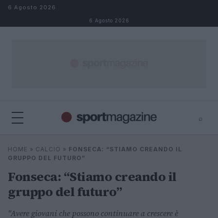
Salta al contenuto
6 Agosto 2026
6 Agosto 2026
⌕
⌕
×
HOME
»
CALCIO
»
FONSECA: “STIAMO CREANDO IL
Cerca
GRUPPO DEL FUTURO”
Fonseca: “Stiamo creando il
gruppo del futuro”
"Avere giovani che possono continuare a crescere è