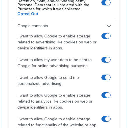
Retention, Sale, and/or Sharing of my
2
A quanto ammonta il patrimonio di Andrea Pirlo?
Personal Data that Is Unrelated with the
Purposes for which it was collected.
Opted Out
3
Lazio e Milan: tutti gli ex calciatori che hanno
indossato le due maglie
Google consents
4
Union Berlino-Cagliari: dove vedere l’amichevole
I want to allow Google to enable storage
estiva in diretta
related to advertising like cookies on web or
device identifiers in apps.
5
Chi è Sara Gama: fidanzato, figli e vita privata
I want to allow my user data to be sent to
Google for online advertising purposes.
I want to allow Google to send me
personalized advertising.
I want to allow Google to enable storage
related to analytics like cookies on web or
device identifiers in apps.
Sportmagazine: notizie, approfondimenti e classifiche su
calcio, basket, tennis, ciclismo, motori, Formula 1,
MotoGP e Olimpiadi. Le ultime news dalle competizioni
I want to allow Google to enable storage
nazionali e internazionali, gli highlight delle partite, le
related to functionality of the website or app.