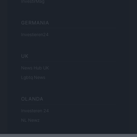
InvestirMag
GERMANIA
Investieren24
UK
News Hub UK
Lgbtq News
OLANDA
Investeren 24
NL Newz