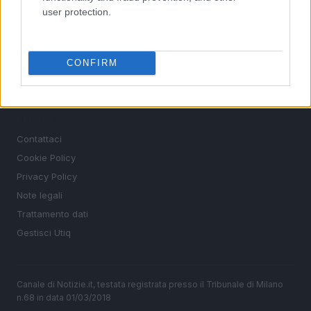
user protection.
MAGAZINE
Chi siamo
CONFIRM
Redazione
Ultime notizie
LEGALE
Contattaci
Cookie Policy
Privacy Policy
Note legali
Trattamento dati
Gestisci Utiq
Canale di Notizie.it, testata registrata presso il Tribunale di Milano
n.68 in data 01/03/2018