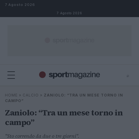
Salta al contenuto
7 Agosto 2026
7 Agosto 2026
⌕
⌕
×
HOME
»
CALCIO
»
ZANIOLO: “TRA UN MESE TORNO IN
Cerca
CAMPO”
Zaniolo: “Tra un mese torno in
campo”
"Sto correndo da due o tre giorni".