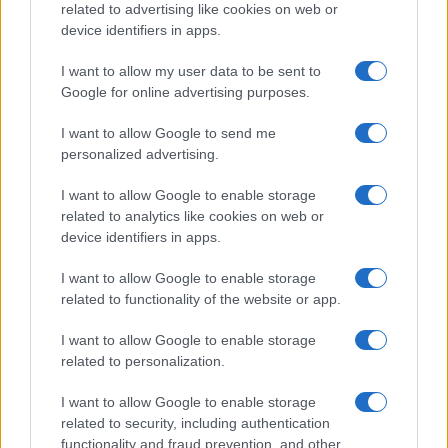
related to advertising like cookies on web or
device identifiers in apps.
I want to allow my user data to be sent to
Google for online advertising purposes.
Sportmagazine: notizie, approfondimenti e classifiche su
calcio, basket, tennis, ciclismo, motori, Formula 1,
I want to allow Google to send me
MotoGP e Olimpiadi. Le ultime news dalle competizioni
personalized advertising.
nazionali e internazionali, gli highlight delle partite, le
interviste ai protagonisti e i risultati in tempo reale di tutte
I want to allow Google to enable storage
le discipline che fanno emozionare gli appassionati di
related to analytics like cookies on web or
sport.
device identifiers in apps.
I want to allow Google to enable storage
SEZIONI
related to functionality of the website or app.
Calcio
Tennis
I want to allow Google to enable storage
related to personalization.
Basket
Motori
I want to allow Google to enable storage
Ciclismo
related to security, including authentication
Altri sport
functionality and fraud prevention, and other