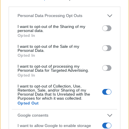
Andrea Conforti · 6 Ago 2026
third parties.
Please note that this website/app uses one or more Google
Personal Data Processing Opt Outs
services and may gather and store information including but
PIÙ LETTI
not limited to your visit or usage behaviour. You may click to
I want to opt-out of the Sharing of my
personal data.
grant or deny consent to Google and its third-party tags to
Opted In
1
use your data for below specified purposes in below Google
Chouchaa: chi è il calciatore algerino?
consent section.
I want to opt-out of the Sale of my
Personal Data.
2
A quanto ammonta il patrimonio di Andrea Pirlo?
Opted In
3
I want to opt-out of processing my
Lazio e Milan: tutti gli ex calciatori che hanno
Personal Data for Targeted Advertising.
indossato le due maglie
Opted In
4
Union Berlino-Cagliari: dove vedere l’amichevole
I want to opt-out of Collection, Use,
estiva in diretta
Retention, Sale, and/or Sharing of my
Personal Data that Is Unrelated with the
Purposes for which it was collected.
5
Chi è Sara Gama: fidanzato, figli e vita privata
Opted Out
Google consents
I want to allow Google to enable storage