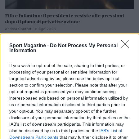
Fifa e Infantino: il presidente resiste alle pressioni
dopo il piano di privatizzazione
Andrea Conforti · 6 Ago 2026
CALCIO
Sport Magazine -
Do Not Process My Personal
Information
If you wish to opt-out of the sale, sharing to third parties, or
processing of your personal or sensitive information for
targeted advertising by us, please use the below opt-out
section to confirm your selection. Please note that after your
opt-out request is processed you may continue seeing
interest-based ads based on personal information utilized by
us or personal information disclosed to third parties prior to
your opt-out. You may separately opt-out of the further
disclosure of your personal information by third parties on the
IAB’s list of downstream participants. This information may
Dall’Europeo Under 19 alla Serie B: il percorso di
also be disclosed by us to third parties on the
IAB’s List of
Alessandro Dellavalle
Downstream Participants
that may further disclose it to other