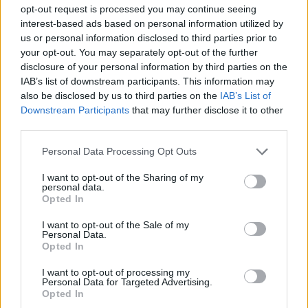
opt-out request is processed you may continue seeing
CALCIO
interest-based ads based on personal information utilized by
us or personal information disclosed to third parties prior to
your opt-out. You may separately opt-out of the further
disclosure of your personal information by third parties on the
IAB’s list of downstream participants. This information may
also be disclosed by us to third parties on the
IAB’s List of
Downstream Participants
that may further disclose it to other
third parties.
Please note that this website/app uses one or more Google
Personal Data Processing Opt Outs
services and may gather and store information including but
not limited to your visit or usage behaviour. You may click to
I want to opt-out of the Sharing of my
personal data.
grant or deny consent to Google and its third-party tags to
Opted In
Napoli-Osasuna 2-1: la cronaca dettagliata
use your data for below specified purposes in below Google
dell’amichevole del 5 agosto 2026
consent section.
I want to opt-out of the Sale of my
Personal Data.
Ilaria Mauri · 5 Ago 2026
Opted In
I want to opt-out of processing my
Personal Data for Targeted Advertising.
PIÙ LETTI
Opted In