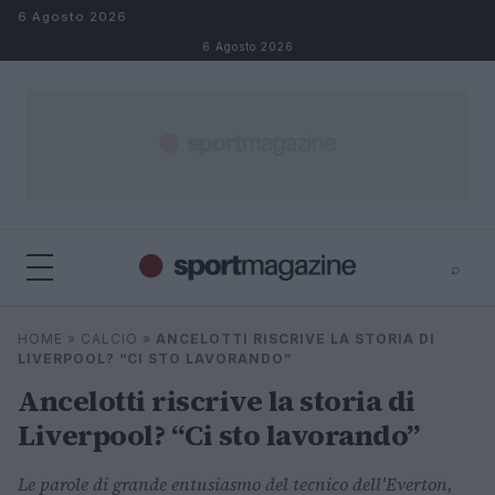
Salta al contenuto
6 Agosto 2026
6 Agosto 2026
⌕
⌕
×
HOME
»
CALCIO
»
ANCELOTTI RISCRIVE LA STORIA DI
Cerca
LIVERPOOL? “CI STO LAVORANDO”
Ancelotti riscrive la storia di
Liverpool? “Ci sto lavorando”
Le parole di grande entusiasmo del tecnico dell'Everton,