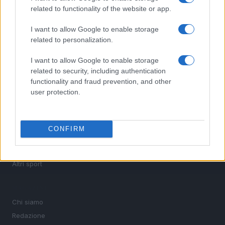
calcio, basket, tennis, ciclismo, motori, Formula 1,
related to functionality of the website or app.
MotoGP e Olimpiadi. Le ultime news dalle competizioni
nazionali e internazionali, gli highlight delle partite, le
I want to allow Google to enable storage
interviste ai protagonisti e i risultati in tempo reale di tutte
related to personalization.
le discipline che fanno emozionare gli appassionati di
sport.
I want to allow Google to enable storage
related to security, including authentication
functionality and fraud prevention, and other
SEZIONI
user protection.
Calcio
Tennis
Basket
CONFIRM
Motori
Ciclismo
Altri sport
MAGAZINE
Chi siamo
Redazione