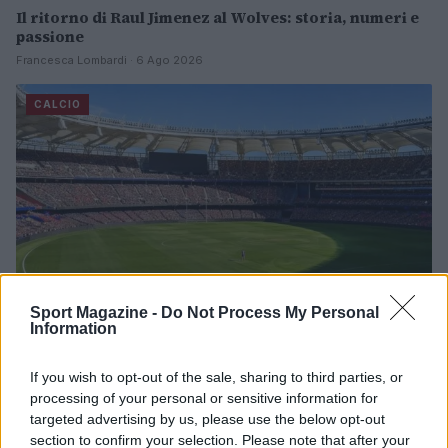
Il ritorno di Raul Jimenez al Wolves: storia, numeri e
passione
Francesca Lombardi · 6 Ago 2026
CALCIO
Sport Magazine -
Do Not Process My Personal
Information
If you wish to opt-out of the sale, sharing to third parties, or
Milan-Inter 1-1: le pagelle e le prestazioni salienti
processing of your personal or sensitive information for
dell’amichevole a Perth
targeted advertising by us, please use the below opt-out
Francesca Lombardi · 6 Ago 2026
section to confirm your selection. Please note that after your