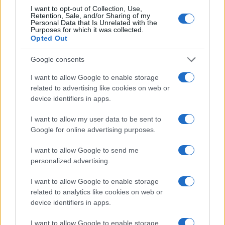
I want to opt-out of Collection, Use,
1
Chouchaa: chi è il calciatore algerino?
Retention, Sale, and/or Sharing of my
Personal Data that Is Unrelated with the
Purposes for which it was collected.
2
A quanto ammonta il patrimonio di Andrea Pirlo?
Opted Out
3
Lazio e Milan: tutti gli ex calciatori che hanno
Google consents
indossato le due maglie
I want to allow Google to enable storage
4
Union Berlino-Cagliari: dove vedere l’amichevole
related to advertising like cookies on web or
estiva in diretta
device identifiers in apps.
5
Chi è Sara Gama: fidanzato, figli e vita privata
I want to allow my user data to be sent to
Google for online advertising purposes.
I want to allow Google to send me
personalized advertising.
I want to allow Google to enable storage
related to analytics like cookies on web or
device identifiers in apps.
Sportmagazine: notizie, approfondimenti e classifiche su
I want to allow Google to enable storage