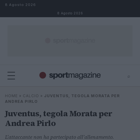
Salta al contenuto
8 Agosto 2026
8 Agosto 2026
⌕
⌕
×
HOME
»
CALCIO
»
JUVENTUS, TEGOLA MORATA PER
Cerca
ANDREA PIRLO
Juventus, tegola Morata per
Andrea Pirlo
L'attaccante non ha partecipato all'allenamento.