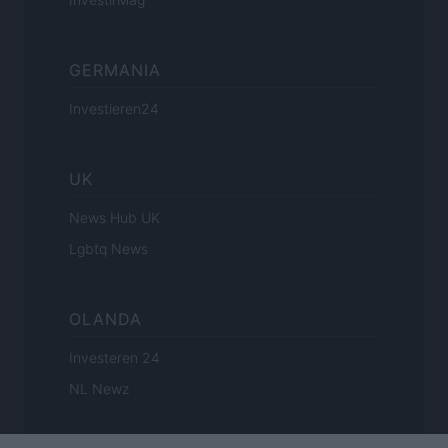
GERMANIA
Investieren24
UK
News Hub UK
Lgbtq News
OLANDA
Investeren 24
NL Newz