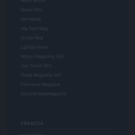
Newz Illinois
Newz Ohio
Gameland
Hig Tech Mag
Scoop Mag
Lgbtqia News
Motors Magazine 365
Day Travel 365
Home Magazine 365
Cineverse Magazine
SecondHomeMagazine
FRANCIA
InvestirMag