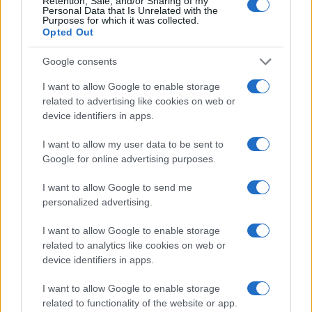
2
Retention, Sale, and/or Sharing of my
Personal Data that Is Unrelated with the
estiva in diretta
Purposes for which it was collected.
Opted Out
3
Lazio e Milan: tutti gli ex calciatori che hanno
indossato le due maglie
Google consents
4
A quanto ammonta il patrimonio di Andrea Pirlo?
I want to allow Google to enable storage
related to advertising like cookies on web or
5
Il patrimonio di Alex Del Piero: tutti i guadagni di
device identifiers in apps.
Pinturicchio
I want to allow my user data to be sent to
Google for online advertising purposes.
I want to allow Google to send me
personalized advertising.
I want to allow Google to enable storage
related to analytics like cookies on web or
Sportmagazine: notizie, approfondimenti e classifiche su
device identifiers in apps.
calcio, basket, tennis, ciclismo, motori, Formula 1,
MotoGP e Olimpiadi. Le ultime news dalle competizioni
I want to allow Google to enable storage
nazionali e internazionali, gli highlight delle partite, le
related to functionality of the website or app.