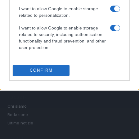
interviste ai protagonisti e i risultati in tempo reale di tutte
le discipline che fanno emozionare gli appassionati di
I want to allow Google to enable storage
sport.
related to personalization.
I want to allow Google to enable storage
SEZIONI
related to security, including authentication
Calcio
functionality and fraud prevention, and other
user protection.
Tennis
Basket
Motori
CONFIRM
Ciclismo
Altri sport
MAGAZINE
Chi siamo
Redazione
Ultime notizie
LEGALE