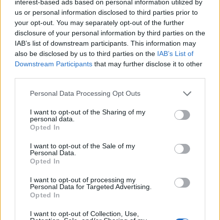
interest-based ads based on personal information utilized by
us or personal information disclosed to third parties prior to
your opt-out. You may separately opt-out of the further
disclosure of your personal information by third parties on the
IAB’s list of downstream participants. This information may
also be disclosed by us to third parties on the
IAB’s List of
Downstream Participants
that may further disclose it to other
third parties.
Please note that this website/app uses one or more Google
Personal Data Processing Opt Outs
services and may gather and store information including but
LIV Golf New York 2026: Niemann in testa con un
not limited to your visit or usage behaviour. You may click to
I want to opt-out of the Sharing of my
personal data.
impressionante vantaggio
grant or deny consent to Google and its third-party tags to
Opted In
use your data for below specified purposes in below Google
Francesca Lombardi · 8 Ago 2026
consent section.
I want to opt-out of the Sale of my
Personal Data.
Opted In
PIÙ LETTI
I want to opt-out of processing my
Personal Data for Targeted Advertising.
1
Opted In
Chouchaa: chi è il calciatore algerino?
I want to opt-out of Collection, Use,
Union Berlino-Cagliari: dove vedere l’amichevole