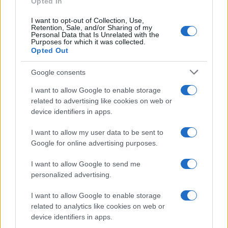
Opted In
PIÙ LETTI
I want to opt-out of Collection, Use,
Retention, Sale, and/or Sharing of my
1
Chouchaa: chi è il calciatore algerino?
Personal Data that Is Unrelated with the
Purposes for which it was collected.
Opted Out
2
Union Berlino-Cagliari: dove vedere l’amichevole
estiva in diretta
Google consents
3
Lazio e Milan: tutti gli ex calciatori che hanno
I want to allow Google to enable storage
indossato le due maglie
related to advertising like cookies on web or
4
device identifiers in apps.
Il patrimonio di Alex Del Piero: tutti i guadagni di
Pinturicchio
I want to allow my user data to be sent to
5
A quanto ammonta il patrimonio di Andrea Pirlo?
Google for online advertising purposes.
I want to allow Google to send me
personalized advertising.
I want to allow Google to enable storage
related to analytics like cookies on web or
device identifiers in apps.