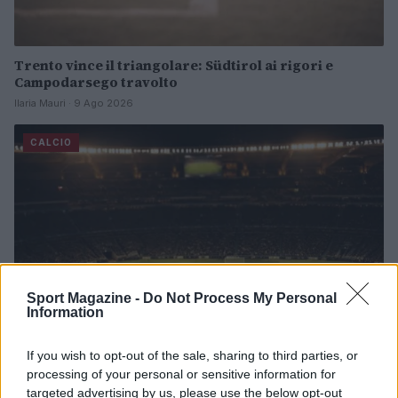
Trento vince il triangolare: Südtirol ai rigori e
Campodarsego travolto
Ilaria Mauri · 9 Ago 2026
CALCIO
Sport Magazine -
Do Not Process My Personal
Information
If you wish to opt-out of the sale, sharing to third parties, or
processing of your personal or sensitive information for
Derby d’Italia a Perth: l’Inter vince 2-1 sulla Juventus
targeted advertising by us, please use the below opt-out