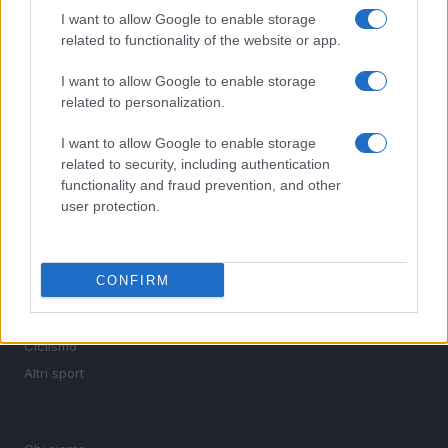
I want to allow Google to enable storage
Sportmagazine: notizie, approfondimenti e classifiche su
related to functionality of the website or app.
calcio, basket, tennis, ciclismo, motori, Formula 1,
MotoGP e Olimpiadi. Le ultime news dalle competizioni
I want to allow Google to enable storage
nazionali e internazionali, gli highlight delle partite, le
related to personalization.
interviste ai protagonisti e i risultati in tempo reale di tutte
le discipline che fanno emozionare gli appassionati di
I want to allow Google to enable storage
sport.
related to security, including authentication
functionality and fraud prevention, and other
user protection.
SEZIONI
Calcio
Tennis
CONFIRM
Basket
Motori
Ciclismo
Altri sport
MAGAZINE