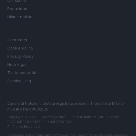
Chi siamo
Redazione
Ultime notizie
LEGALE
Contattaci
Cookie Policy
Privacy Policy
Note legali
Trattamento dati
Gestisci Utiq
Canale di Notizie.it, testata registrata presso il Tribunale di Milano
n.68 in data 01/03/2018
Copyright © 2026 · Sportmagazine — Edito in Italia da
AdHub Media
·
P.IVA 13542920965 · REA MI 2729933
All Rights Reserved
I contenuti sono curati dalla redazione con il supporto di strumenti digitali e