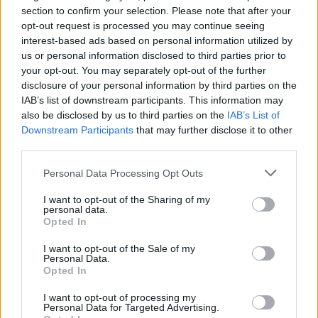
Andrea Conforti · 9 Ago 2026
section to confirm your selection. Please note that after your
opt-out request is processed you may continue seeing
interest-based ads based on personal information utilized by
CALCIO
us or personal information disclosed to third parties prior to
your opt-out. You may separately opt-out of the further
disclosure of your personal information by third parties on the
IAB’s list of downstream participants. This information may
also be disclosed by us to third parties on the
IAB’s List of
Downstream Participants
that may further disclose it to other
third parties.
Please note that this website/app uses one or more Google
Personal Data Processing Opt Outs
services and may gather and store information including but
not limited to your visit or usage behaviour. You may click to
I want to opt-out of the Sharing of my
personal data.
grant or deny consent to Google and its third-party tags to
Opted In
use your data for below specified purposes in below Google
Touré all’Atalanta: il percorso del giovane talento
consent section.
I want to opt-out of the Sale of my
maliano in Serie A
Personal Data.
Francesca Lombardi · 9 Ago 2026
Opted In
I want to opt-out of processing my
Personal Data for Targeted Advertising.