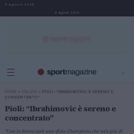
Salta al contenuto
9 Agosto 2026
9 Agosto 2026
⌕
⌕
×
HOME
»
CALCIO
»
PIOLI: “IBRAHIMOVIC È SERENO E
Cerca
CONCENTRATO”
Pioli: “Ibrahimovic è sereno e
concentrato”
"Con la Roma sarà una sfida-Champions che vale più di