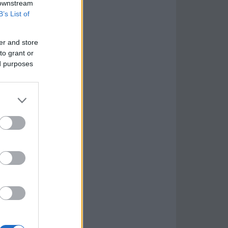
 downstream
B’s List of
er and store
to grant or
ed purposes