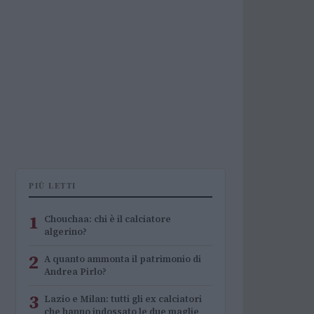
PIÙ LETTI
1
Chouchaa: chi è il calciatore
algerino?
2
A quanto ammonta il patrimonio di
Andrea Pirlo?
3
Lazio e Milan: tutti gli ex calciatori
che hanno indossato le due maglie