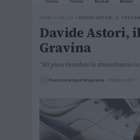
Calcio
Tennis
Basket
Motori
HOME
»
CALCIO
»
DAVIDE ASTORI, IL TOCCA
Davide Astori, i
Gravina
"Mi piace ricordare la straordinaria ca
Redazione Sport Magazine
·
4 Marzo 2021
· 1