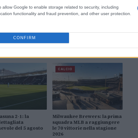
o allow Google to enable storage related to security, including
cation functionality and fraud prevention, and other user protection.
CONFIRM
CALCIO
asuna 2-1: la
Milwaukee Brewers: la prima
ettagliata
squadra MLB a raggiungere
hevole del 5 agosto
le 70 vittorie nella stagione
2026