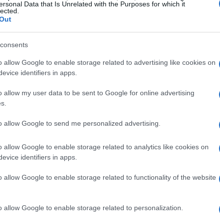
ersonal Data that Is Unrelated with the Purposes for which it
ni questi momenti. Anche tre anni fa
lected.
Out
dicono che col tempo tutto passa, ma non è
ra un ragazzo speciale ed è sempre con noi”.
consents
o allow Google to enable storage related to advertising like cookies on
evice identifiers in apps.
zine
o allow my user data to be sent to Google for online advertising
s.
to allow Google to send me personalized advertising.
o allow Google to enable storage related to analytics like cookies on
evice identifiers in apps.
o allow Google to enable storage related to functionality of the website
o allow Google to enable storage related to personalization.