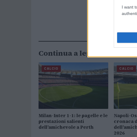
I want t
authenti
Continua a leggere
CALCIO
CALCIO
Milan-Inter 1-1: le pagelle e le
Napoli-Os
prestazioni salienti
cronaca d
dell’amichevole a Perth
dell’amic
2026