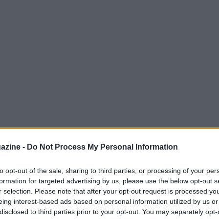
azine -
Do Not Process My Personal Information
ocial, Gabriele Gravina ha voluto ricordare
to opt-out of the sale, sharing to third parties, or processing of your per
nniversario della sua scomparsa: “Davide è
formation for targeted advertising by us, please use the below opt-out s
spirarci. Delle sue tante qualità mi piace
r selection. Please note that after your opt-out request is processed y
eing interest-based ads based on personal information utilized by us or
i unire, di essere amico e avversario, ma mai
disclosed to third parties prior to your opt-out. You may separately opt-