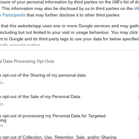
losure of your personal information by third parties on the IAB’s list of
. This information may also be disclosed by us to third parties on the
IA
Participants
that may further disclose it to other third parties.
 that this website/app uses one or more Google services and may gath
including but not limited to your visit or usage behaviour. You may click 
 to Google and its third-party tags to use your data for below specifi
ogle consent section.
l Data Processing Opt Outs
o opt-out of the Sharing of my personal data.
In
o opt-out of the Sale of my Personal Data.
In
to opt-out of processing my Personal Data for Targeted
ing.
In
contro l’Udinese, Stefano Pioli ha dichiarato:
o opt-out of Collection, Use, Retention, Sale, and/or Sharing