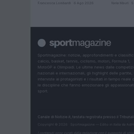
Francesca Lombardi · 6 Ago 2026
Ilaria Mauri ·
Sportmagazine: notizie, approfondimenti e classifi
calcio, basket, tennis, ciclismo, motori, Formula 1,
MotoGP e Olimpiadi. Le ultime news dalle competizi
nazionali e internazionali, gli highlight delle partite, 
interviste ai protagonisti e i risultati in tempo reale d
le discipline che fanno emozionare gli appassionati
sport.
Canale di Notizie.it, testata registrata presso il Tribun
Copyright © 2026 · Sportmagazine — Edito in Italia da
AdH
I contenuti sono curati dalla redazione con il supporto di strum