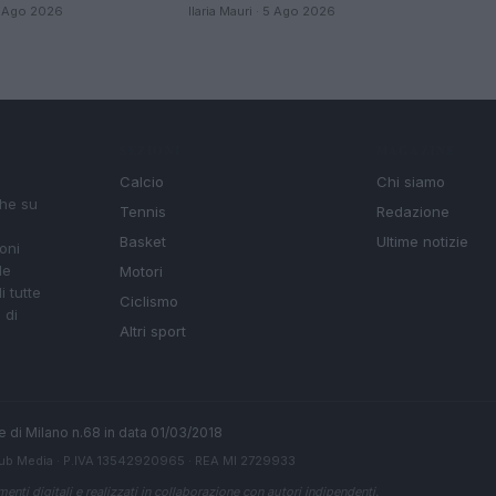
 5 Ago 2026
Ilaria Mauri · 5 Ago 2026
SEZIONI
MAGAZINE
Calcio
Chi siamo
che su
Tennis
Redazione
Basket
Ultime notizie
oni
le
Motori
i tutte
Ciclismo
 di
Altri sport
ale di Milano n.68 in data 01/03/2018
ub Media
· P.IVA 13542920965 · REA MI 2729933
enti digitali e realizzati in collaborazione con autori indipendenti.