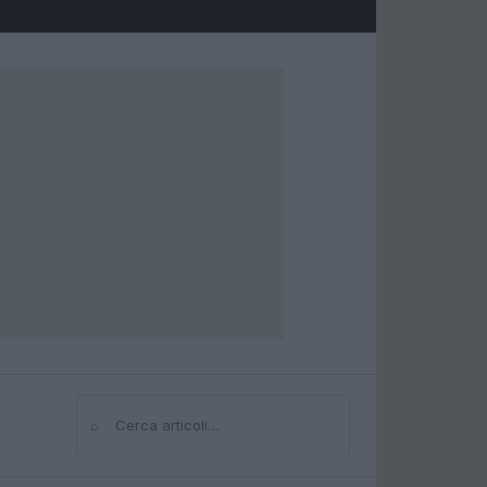
⌕
Cerca