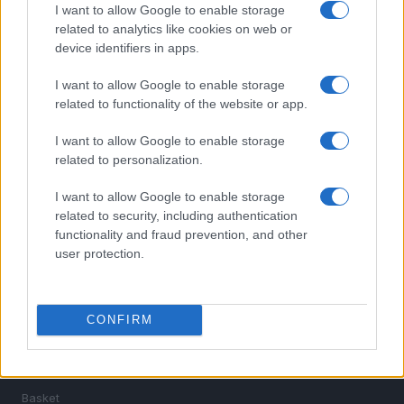
I want to allow Google to enable storage
related to analytics like cookies on web or
device identifiers in apps.
I want to allow Google to enable storage
related to functionality of the website or app.
I want to allow Google to enable storage
related to personalization.
Sportmagazine: notizie, approfondimenti e classifiche su
calcio, basket, tennis, ciclismo, motori, Formula 1,
I want to allow Google to enable storage
MotoGP e Olimpiadi. Le ultime news dalle competizioni
related to security, including authentication
nazionali e internazionali, gli highlight delle partite, le
interviste ai protagonisti e i risultati in tempo reale di tutte
functionality and fraud prevention, and other
le discipline che fanno emozionare gli appassionati di
user protection.
sport.
CONFIRM
SEZIONI
Calcio
Tennis
Basket