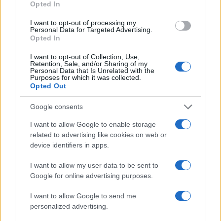
Opted In
Milwaukee Brewers: la prima squadra MLB a
I want to opt-out of processing my
Personal Data for Targeted Advertising.
raggiungere le 70 vittorie nella stagione 2026
Opted In
Ilaria Mauri · 5 Ago 2026
I want to opt-out of Collection, Use,
Retention, Sale, and/or Sharing of my
Personal Data that Is Unrelated with the
Purposes for which it was collected.
PIÙ LETTI
Opted Out
1
Google consents
Chouchaa: chi è il calciatore algerino?
I want to allow Google to enable storage
2
A quanto ammonta il patrimonio di Andrea Pirlo?
related to advertising like cookies on web or
device identifiers in apps.
3
Lazio e Milan: tutti gli ex calciatori che hanno
indossato le due maglie
I want to allow my user data to be sent to
Google for online advertising purposes.
4
Union Berlino-Cagliari: dove vedere l’amichevole
estiva in diretta
I want to allow Google to send me
personalized advertising.
5
Chi è Sara Gama: fidanzato, figli e vita privata