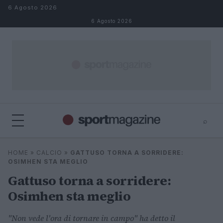
Salta al contenuto
6 Agosto 2026
6 Agosto 2026
⌕
⌕
×
HOME
»
CALCIO
»
GATTUSO TORNA A SORRIDERE:
Cerca
OSIMHEN STA MEGLIO
Gattuso torna a sorridere:
Osimhen sta meglio
"Non vede l'ora di tornare in campo" ha detto il