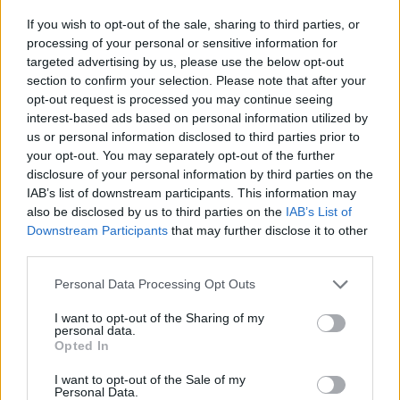
If you wish to opt-out of the sale, sharing to third parties, or
processing of your personal or sensitive information for
targeted advertising by us, please use the below opt-out
section to confirm your selection. Please note that after your
opt-out request is processed you may continue seeing
Napoli-Osasuna 2-1: la cronaca dettagliata
interest-based ads based on personal information utilized by
dell’amichevole del 5 agosto 2026
us or personal information disclosed to third parties prior to
your opt-out. You may separately opt-out of the further
Ilaria Mauri · 5 Ago 2026
disclosure of your personal information by third parties on the
IAB’s list of downstream participants. This information may
CALCIO
also be disclosed by us to third parties on the
IAB’s List of
Downstream Participants
that may further disclose it to other
third parties.
Please note that this website/app uses one or more Google
Personal Data Processing Opt Outs
services and may gather and store information including but
not limited to your visit or usage behaviour. You may click to
I want to opt-out of the Sharing of my
personal data.
grant or deny consent to Google and its third-party tags to
Opted In
use your data for below specified purposes in below Google
consent section.
I want to opt-out of the Sale of my
Personal Data.