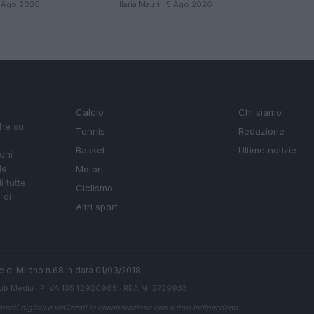
 5 Ago 2026
Ilaria Mauri · 5 Ago 2026
SEZIONI
MAGAZINE
Calcio
Chi siamo
che su
Tennis
Redazione
Basket
Ultime notizie
oni
le
Motori
i tutte
Ciclismo
 di
Altri sport
ale di Milano n.68 in data 01/03/2018
ub Media
· P.IVA 13542920965 · REA MI 2729933
enti digitali e realizzati in collaborazione con autori indipendenti.