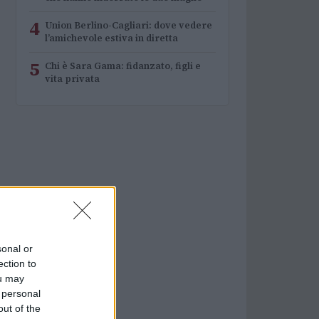
4
Union Berlino-Cagliari: dove vedere
l’amichevole estiva in diretta
5
Chi è Sara Gama: fidanzato, figli e
vita privata
sonal or
ection to
ou may
 personal
out of the