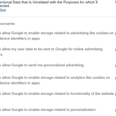
ersonal Data that Is Unrelated with the Purposes for which it
verso le immagini e i ricordi che ha scolpito
lected.
gliamo ricordarlo alle future generazioni per
Out
a di ciascuno di noi”.
consents
o allow Google to enable storage related to advertising like cookies on
evice identifiers in apps.
zine
o allow my user data to be sent to Google for online advertising
s.
to allow Google to send me personalized advertising.
o allow Google to enable storage related to analytics like cookies on
evice identifiers in apps.
o allow Google to enable storage related to functionality of the website
o allow Google to enable storage related to personalization.