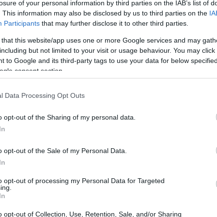
losure of your personal information by third parties on the IAB’s list of
. This information may also be disclosed by us to third parties on the
IA
Participants
that may further disclose it to other third parties.
 that this website/app uses one or more Google services and may gath
including but not limited to your visit or usage behaviour. You may click 
 to Google and its third-party tags to use your data for below specifi
ogle consent section.
l Data Processing Opt Outs
o opt-out of the Sharing of my personal data.
In
mondo del calcio – ha dichiarato il presidente
o opt-out of the Sale of my Personal Data.
In
rso la memoria possiamo trasmettere quei
 e che ha delle testimonianze in protagonisti
to opt-out of processing my Personal Data for Targeted
ing.
ttatamente. Ci tenevamo a dedicare a Paolo la
In
e e mi auguro di potergli dedicare presto
o opt-out of Collection, Use, Retention, Sale, and/or Sharing