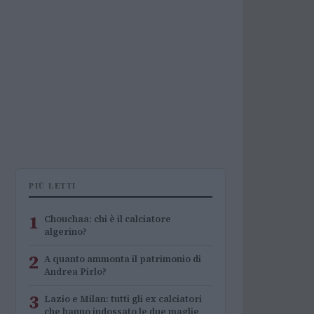
PIÙ LETTI
1
Chouchaa: chi è il calciatore
algerino?
2
A quanto ammonta il patrimonio di
Andrea Pirlo?
3
Lazio e Milan: tutti gli ex calciatori
che hanno indossato le due maglie