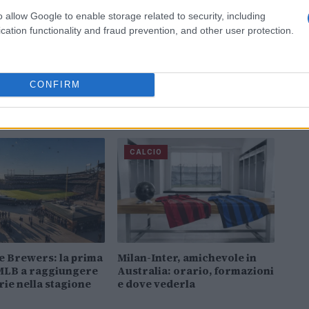
o allow Google to enable storage related to security, including
cation functionality and fraud prevention, and other user protection.
CONFIRM
CALCIO
 Brewers: la prima
Milan-Inter, amichevole in
MLB a raggiungere
Australia: orario, formazioni
orie nella stagione
e dove vederla