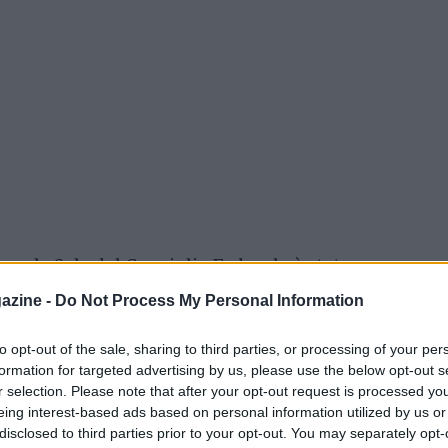
m la Sala del Consiglio Federale è stata
, l’eroe del ‘Mundial ‘82’, venuto tragicamente
azine -
Do Not Process My Personal Information
 di 64 anni.
to opt-out of the sale, sharing to third parties, or processing of your per
formation for targeted advertising by us, please use the below opt-out s
r selection. Please note that after your opt-out request is processed y
eing interest-based ads based on personal information utilized by us or
disclosed to third parties prior to your opt-out. You may separately opt-