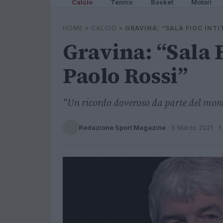
Calcio
Tennis
Basket
Motori
HOME
»
CALCIO
»
GRAVINA: “SALA FIGC INTI
Gravina: “Sala F
Paolo Rossi”
"Un ricordo doveroso da parte del mond
Redazione Sport Magazine
·
5 Marzo 2021
· 1