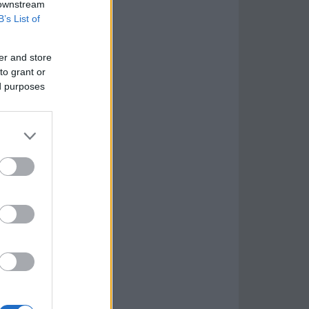
 downstream
B’s List of
er and store
to grant or
ed purposes