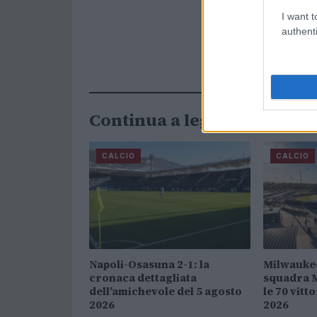
I want t
authenti
Continua a leggere
CALCIO
CALCIO
Napoli-Osasuna 2-1: la
Milwaukee
cronaca dettagliata
squadra 
dell’amichevole del 5 agosto
le 70 vitt
2026
2026