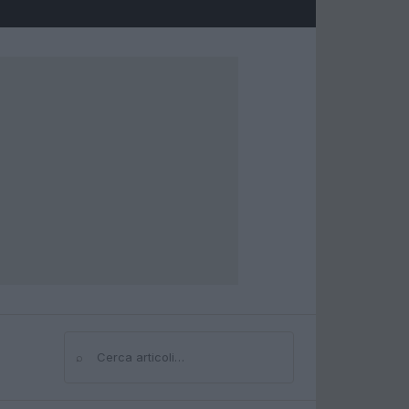
⌕
Cerca