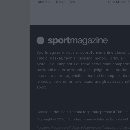
Ilaria Mauri · 5 Ago 2026
Ilaria Mauri ·
Sportmagazine: notizie, approfondimenti e classifi
calcio, basket, tennis, ciclismo, motori, Formula 1,
MotoGP e Olimpiadi. Le ultime news dalle competizi
nazionali e internazionali, gli highlight delle partite, 
interviste ai protagonisti e i risultati in tempo reale d
le discipline che fanno emozionare gli appassionati
sport.
Canale di Notizie.it, testata registrata presso il Tribun
Copyright © 2026 · Sportmagazine — Edito in Italia da
AdH
I contenuti sono curati dalla redazione con il supporto di strum