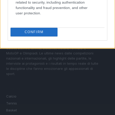
related to security, including authentication
functionality and fraud prevention, and other
user protection.
CONFIRM
Sportmagazine: notizie, approfondimenti e classifiche su
calcio, basket, tennis, ciclismo, motori, Formula 1,
MotoGP e Olimpiadi. Le ultime news dalle competizioni
nazionali e internazionali, gli highlight delle partite, le
interviste ai protagonisti e i risultati in tempo reale di tutte
le discipline che fanno emozionare gli appassionati di
sport.
SEZIONI
Calcio
Tennis
Basket