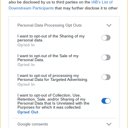
also be disclosed by us to third parties on the
IAB’s List of
Downstream Participants
that may further disclose it to other
third parties.
Please note that this website/app uses one or more Google
Personal Data Processing Opt Outs
services and may gather and store information including but
America’s Cup 2026: guida per seguire le regate da
not limited to your visit or usage behaviour. You may click to
I want to opt-out of the Sharing of my
Napoli
personal data.
grant or deny consent to Google and its third-party tags to
Opted In
Francesca Lombardi · 7 Ago 2026
use your data for below specified purposes in below Google
consent section.
I want to opt-out of the Sale of my
CALCIO
Personal Data.
Opted In
I want to opt-out of processing my
Personal Data for Targeted Advertising.
Opted In
I want to opt-out of Collection, Use,
Retention, Sale, and/or Sharing of my
Personal Data that Is Unrelated with the
Purposes for which it was collected.
Opted Out
Google consents