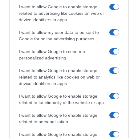
I want to allow Google to enable storage
Rugby femminile: la storia delle Linci di Milano e le
related to advertising like cookies on web or
sfide del 2026/2026
device identifiers in apps.
Francesca Lombardi · 6 Ago 2026
I want to allow my user data to be sent to
Google for online advertising purposes.
PIÙ LETTI
I want to allow Google to send me
personalized advertising.
1
Chouchaa: chi è il calciatore algerino?
I want to allow Google to enable storage
2
related to analytics like cookies on web or
Union Berlino-Cagliari: dove vedere l’amichevole
device identifiers in apps.
estiva in diretta
3
A quanto ammonta il patrimonio di Andrea Pirlo?
I want to allow Google to enable storage
related to functionality of the website or app.
4
Lazio e Milan: tutti gli ex calciatori che hanno
I want to allow Google to enable storage
indossato le due maglie
related to personalization.
5
Chi è Sara Gama: fidanzato, figli e vita privata
I want to allow Google to enable storage