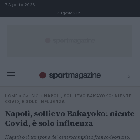
Salta al contenuto
7 Agosto 2026
7 Agosto 2026
⌕
⌕
×
HOME
»
CALCIO
»
NAPOLI, SOLLIEVO BAKAYOKO: NIENTE
Cerca
COVID, È SOLO INFLUENZA
Napoli, sollievo Bakayoko: niente
Covid, è solo influenza
Negativo il tampone del centrocampista franco-ivoriano,