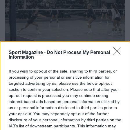
Sport Magazine -
Do Not Process My Personal
Information
Sirio Perugia Volley: la conferma di Alessia Lillacci
per la Serie B1
If you wish to opt-out of the sale, sharing to third parties, or
Francesca Lombardi · 7 Ago 2026
processing of your personal or sensitive information for
targeted advertising by us, please use the below opt-out
CALCIO
section to confirm your selection. Please note that after your
opt-out request is processed you may continue seeing
interest-based ads based on personal information utilized by
us or personal information disclosed to third parties prior to
your opt-out. You may separately opt-out of the further
disclosure of your personal information by third parties on the
IAB’s list of downstream participants. This information may