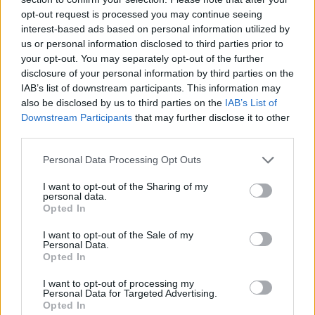
opt-out request is processed you may continue seeing
CALCIO
interest-based ads based on personal information utilized by
us or personal information disclosed to third parties prior to
your opt-out. You may separately opt-out of the further
disclosure of your personal information by third parties on the
IAB’s list of downstream participants. This information may
also be disclosed by us to third parties on the
IAB’s List of
Downstream Participants
that may further disclose it to other
third parties.
Please note that this website/app uses one or more Google
Personal Data Processing Opt Outs
services and may gather and store information including but
not limited to your visit or usage behaviour. You may click to
I want to opt-out of the Sharing of my
personal data.
grant or deny consent to Google and its third-party tags to
Opted In
use your data for below specified purposes in below Google
Calcio Lecco: Francesco Aliberti abbandona i ruoli
consent section.
dirigenziali
I want to opt-out of the Sale of my
Personal Data.
Ilaria Mauri · 7 Ago 2026
Opted In
I want to opt-out of processing my
Personal Data for Targeted Advertising.
Opted In
PIÙ LETTI