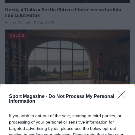
Derby d’Italia a Perth: Chivu e l’Inter verso la sfida
con la Juventus
Andrea Conforti · 8 Ago 2026
CALCIO
Sport Magazine -
Do Not Process My Personal
Information
If you wish to opt-out of the sale, sharing to third parties, or
Venezia FC: il calendario e i dettagli della tournée
processing of your personal or sensitive information for
francese
targeted advertising by us, please use the below opt-out
Andrea Conforti · 7 Ago 2026
section to confirm your selection. Please note that after your