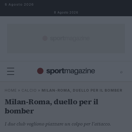
Salta al contenuto
8 Agosto 2026
8 Agosto 2026
⌕
⌕
×
HOME
»
CALCIO
»
MILAN-ROMA, DUELLO PER IL BOMBER
Cerca
Milan-Roma, duello per il
bomber
I due club vogliono piazzare un colpo per l'attacco.