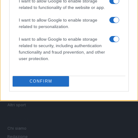
I want to allow Google to enable storage
calcio, basket, tennis, ciclismo, motori, Formula 1,
related to functionality of the website or app.
MotoGP e Olimpiadi. Le ultime news dalle competizioni
nazionali e internazionali, gli highlight delle partite, le
I want to allow Google to enable storage
interviste ai protagonisti e i risultati in tempo reale di tutte
related to personalization.
le discipline che fanno emozionare gli appassionati di
sport.
I want to allow Google to enable storage
related to security, including authentication
functionality and fraud prevention, and other
SEZIONI
user protection.
Calcio
Tennis
Basket
CONFIRM
Motori
Ciclismo
Altri sport
MAGAZINE
Chi siamo
Redazione