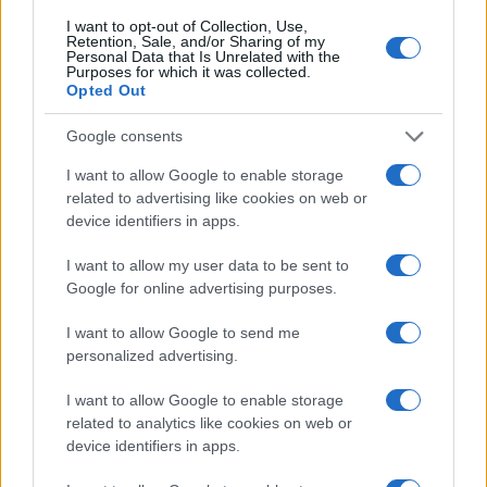
I want to opt-out of Collection, Use,
1
Chouchaa: chi è il calciatore algerino?
Retention, Sale, and/or Sharing of my
Personal Data that Is Unrelated with the
Purposes for which it was collected.
2
Opted Out
Union Berlino-Cagliari: dove vedere l’amichevole
estiva in diretta
Google consents
3
Lazio e Milan: tutti gli ex calciatori che hanno
indossato le due maglie
I want to allow Google to enable storage
related to advertising like cookies on web or
4
A quanto ammonta il patrimonio di Andrea Pirlo?
device identifiers in apps.
5
I want to allow my user data to be sent to
Chi è Sara Gama: fidanzato, figli e vita privata
Google for online advertising purposes.
I want to allow Google to send me
personalized advertising.
I want to allow Google to enable storage
related to analytics like cookies on web or
device identifiers in apps.
Sportmagazine: notizie, approfondimenti e classifiche su