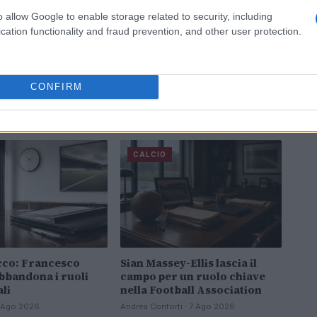
o allow Google to enable storage related to security, including
cation functionality and fraud prevention, and other user protection.
CONFIRM
CALCIO
cco: Francesco
Sian Massey-Ellis lascia il
abbandona i ruoli
campo per un ruolo chiave
li
nella Football Association
 7 Ago 2026
Andrea Conforti · 7 Ago 2026