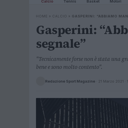
Calcio
Tennis
Basket
Motori
HOME
»
CALCIO
»
GASPERINI: “ABBIAMO MA
Gasperini: “Ab
segnale”
"Tecnicamente forse non è stata una gr
bene e sono molto contento".
Redazione Sport Magazine
·
21 Marzo 2021
· 