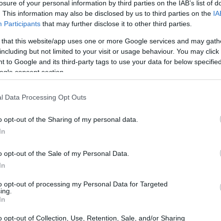
losure of your personal information by third parties on the IAB’s list of
. This information may also be disclosed by us to third parties on the
IA
Participants
that may further disclose it to other third parties.
 that this website/app uses one or more Google services and may gath
including but not limited to your visit or usage behaviour. You may click 
 to Google and its third-party tags to use your data for below specifi
ogle consent section.
l Data Processing Opt Outs
o opt-out of the Sharing of my personal data.
In
o opt-out of the Sale of my Personal Data.
In
to opt-out of processing my Personal Data for Targeted
ing.
esso a gara in corso, non è una novità per noi,
In
iamo dei buoni riferimenti ed è il modo
o opt-out of Collection, Use, Retention, Sale, and/or Sharing