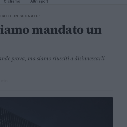
Ciclismo
Altri sport
NDATO UN SEGNALE”
biamo mandato un
ande prova, ma siamo riusciti a disinnescarli
1 min