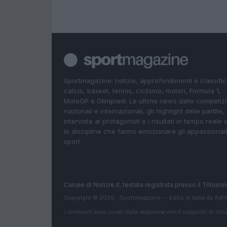
Sportmagazine: notizie, approfondimenti e classifi
calcio, basket, tennis, ciclismo, motori, Formula 1,
MotoGP e Olimpiadi. Le ultime news dalle competizi
nazionali e internazionali, gli highlight delle partite, 
interviste ai protagonisti e i risultati in tempo reale d
le discipline che fanno emozionare gli appassionati
sport.
Canale di Notizie.it, testata registrata presso il Tribun
Copyright © 2026 · Sportmagazine — Edito in Italia da
AdH
I contenuti sono curati dalla redazione con il supporto di strum