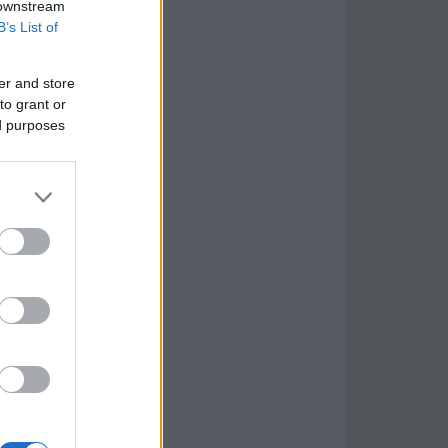
 downstream
B’s List of
er and store
to grant or
ed purposes