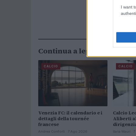
I want t
authenti
Continua a leggere
CALCIO
CALCIO
Venezia FC: il calendario e i
Calcio Le
dettagli della tournée
Aliberti 
francese
dirigenzia
Andrea Conforti · 7 Ago 2026
Ilaria Mauri ·