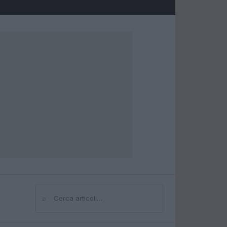
⌕
Cerca