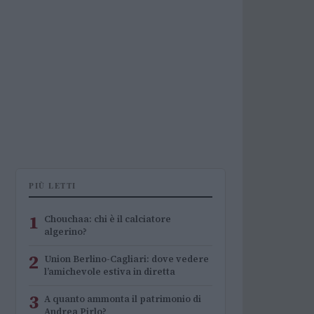
PIÙ LETTI
1
Chouchaa: chi è il calciatore
algerino?
2
Union Berlino-Cagliari: dove vedere
l’amichevole estiva in diretta
3
A quanto ammonta il patrimonio di
Andrea Pirlo?