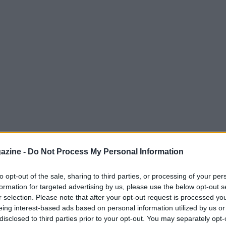
l successo di Verona: “È stata indubbiamente
azine -
Do Not Process My Personal Information
adra che aveva messo in difficoltà tanti in
rse non è stata una grande prova, ma siamo
to opt-out of the sale, sharing to third parties, or processing of your per
formation for targeted advertising by us, please use the below opt-out s
 molto contento. Rimaniamo nelle zone alte
r selection. Please note that after your opt-out request is processed y
e a tutti”.
eing interest-based ads based on personal information utilized by us or
disclosed to third parties prior to your opt-out. You may separately opt-