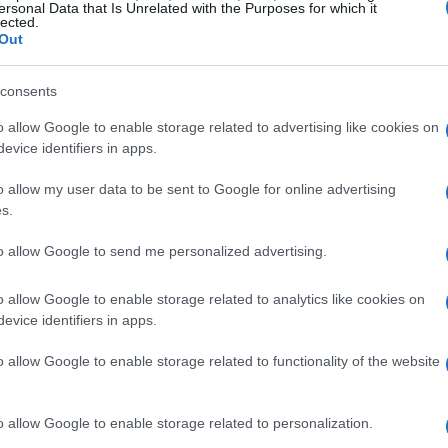
Miranchuk e Malinovskyi, sono soddisfatto
ersonal Data that Is Unrelated with the Purposes for which it
lected.
amo giocatori come Pasalic e Kovalenko,
Out
finale”.
consents
o allow Google to enable storage related to advertising like cookies on
evice identifiers in apps.
zine
o allow my user data to be sent to Google for online advertising
s.
to allow Google to send me personalized advertising.
o allow Google to enable storage related to analytics like cookies on
evice identifiers in apps.
o allow Google to enable storage related to functionality of the website
o allow Google to enable storage related to personalization.