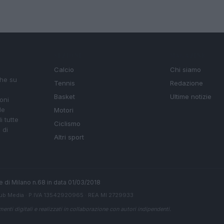
SEZIONI
MAGAZINE
Calcio
Chi siamo
che su
Tennis
Redazione
Basket
Ultime notizie
oni
le
Motori
i tutte
Ciclismo
 di
Altri sport
ale di Milano n.68 in data 01/03/2018
ub Media
· P.IVA 13542920965 · REA MI 2729933
enti digitali e realizzati in collaborazione con autori indipendenti.