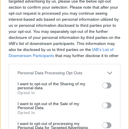
targeted advertising by us, please use the below opt-out
Parma-Sampdoria
section to confirm your selection. Please note that after your
Andrea Conforti · 8 Ago 2026
opt-out request is processed you may continue seeing
interest-based ads based on personal information utilized by
CALCIO
us or personal information disclosed to third parties prior to
your opt-out. You may separately opt-out of the further
disclosure of your personal information by third parties on the
IAB’s list of downstream participants. This information may
also be disclosed by us to third parties on the
IAB’s List of
Downstream Participants
that may further disclose it to other
third parties.
Please note that this website/app uses one or more Google
Personal Data Processing Opt Outs
services and may gather and store information including but
not limited to your visit or usage behaviour. You may click to
I want to opt-out of the Sharing of my
personal data.
grant or deny consent to Google and its third-party tags to
Opted In
use your data for below specified purposes in below Google
Pallavolo Padova 2026: il calendario dettagliato della
consent section.
I want to opt-out of the Sale of my
preparazione pre-campionato
Personal Data.
Opted In
Francesca Lombardi · 8 Ago 2026
I want to opt-out of processing my
Personal Data for Targeted Advertising.