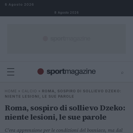
Salta al contenuto
8 Agosto 2026
8 Agosto 2026
⌕
⌕
×
HOME
»
CALCIO
»
ROMA, SOSPIRO DI SOLLIEVO DZEKO:
Cerca
NIENTE LESIONI, LE SUE PAROLE
Roma, sospiro di sollievo Dzeko:
niente lesioni, le sue parole
C'era apprensione per le condizioni del bosniaco, ma dal