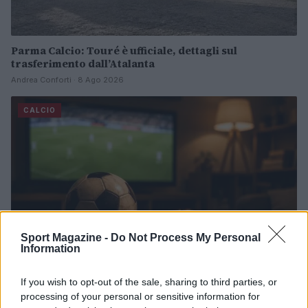
Parma Calcio: Touré è ufficiale, dettagli sul
trasferimento dall’Atalanta
Andrea Conforti · 8 Ago 2026
CALCIO
Sport Magazine -
Do Not Process My Personal
Information
If you wish to opt-out of the sale, sharing to third parties, or
processing of your personal or sensitive information for
Trofeo Doppio Malto: guida completa per seguire