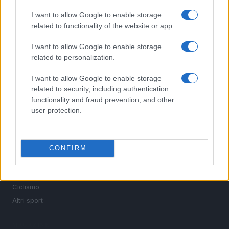
I want to allow Google to enable storage
Sportmagazine: notizie, approfondimenti e classifiche su
related to functionality of the website or app.
calcio, basket, tennis, ciclismo, motori, Formula 1,
MotoGP e Olimpiadi. Le ultime news dalle competizioni
I want to allow Google to enable storage
nazionali e internazionali, gli highlight delle partite, le
related to personalization.
interviste ai protagonisti e i risultati in tempo reale di tutte
le discipline che fanno emozionare gli appassionati di
I want to allow Google to enable storage
sport.
related to security, including authentication
functionality and fraud prevention, and other
user protection.
SEZIONI
Calcio
Tennis
CONFIRM
Basket
Motori
Ciclismo
Altri sport
MAGAZINE