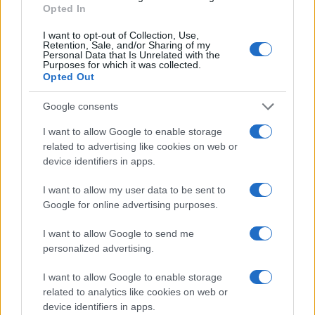
Opted In
PIÙ LETTI
I want to opt-out of Collection, Use,
Retention, Sale, and/or Sharing of my
1
Personal Data that Is Unrelated with the
Chouchaa: chi è il calciatore algerino?
Purposes for which it was collected.
Opted Out
2
Union Berlino-Cagliari: dove vedere l’amichevole
estiva in diretta
Google consents
3
Lazio e Milan: tutti gli ex calciatori che hanno
I want to allow Google to enable storage
indossato le due maglie
related to advertising like cookies on web or
device identifiers in apps.
4
A quanto ammonta il patrimonio di Andrea Pirlo?
I want to allow my user data to be sent to
5
Il patrimonio di Alex Del Piero: tutti i guadagni di
Google for online advertising purposes.
Pinturicchio
I want to allow Google to send me
personalized advertising.
I want to allow Google to enable storage
related to analytics like cookies on web or
device identifiers in apps.