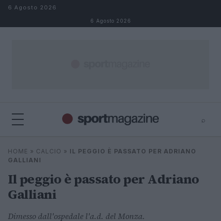
Salta al contenuto
6 Agosto 2026
6 Agosto 2026
⌕
⌕
×
HOME
»
CALCIO
»
IL PEGGIO È PASSATO PER ADRIANO
Cerca
GALLIANI
Il peggio è passato per Adriano
Galliani
Dimesso dall'ospedale l'a.d. del Monza.