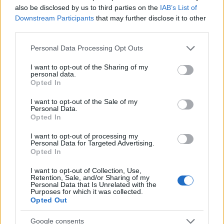
also be disclosed by us to third parties on the
IAB’s List of
Downstream Participants
that may further disclose it to other
Milan-Inter, amichevole in Australia: orario,
third parties.
formazioni e dove vederla
Please note that this website/app uses one or more Google
Ilaria Mauri · 5 Ago 2026
Personal Data Processing Opt Outs
services and may gather and store information including but
not limited to your visit or usage behaviour. You may click to
I want to opt-out of the Sharing of my
personal data.
grant or deny consent to Google and its third-party tags to
Opted In
PIÙ LETTI
use your data for below specified purposes in below Google
consent section.
I want to opt-out of the Sale of my
Personal Data.
1
Chouchaa: chi è il calciatore algerino?
Opted In
2
A quanto ammonta il patrimonio di Andrea Pirlo?
I want to opt-out of processing my
Personal Data for Targeted Advertising.
Opted In
3
Lazio e Milan: tutti gli ex calciatori che hanno
indossato le due maglie
I want to opt-out of Collection, Use,
Retention, Sale, and/or Sharing of my
4
Personal Data that Is Unrelated with the
Union Berlino-Cagliari: dove vedere l’amichevole
Purposes for which it was collected.
estiva in diretta
Opted Out
5
Chi è Sara Gama: fidanzato, figli e vita privata
Google consents