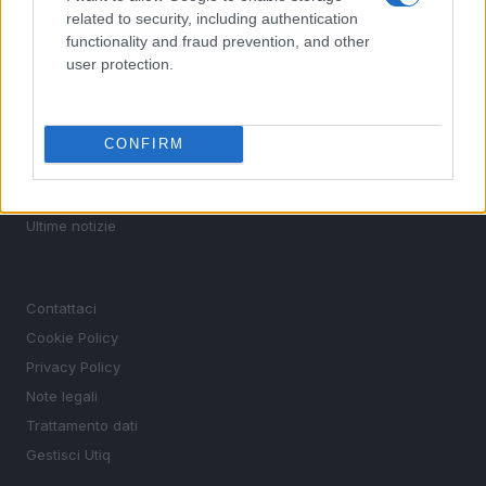
related to security, including authentication
Motori
functionality and fraud prevention, and other
Ciclismo
user protection.
Altri sport
MAGAZINE
CONFIRM
Chi siamo
Redazione
Ultime notizie
LEGALE
Contattaci
Cookie Policy
Privacy Policy
Note legali
Trattamento dati
Gestisci Utiq