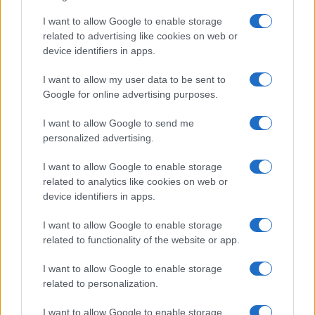
I want to allow Google to enable storage
related to advertising like cookies on web or
device identifiers in apps.
I want to allow my user data to be sent to
Google for online advertising purposes.
I want to allow Google to send me
Sportmagazine: notizie, approfondimenti e classifiche su
personalized advertising.
calcio, basket, tennis, ciclismo, motori, Formula 1,
MotoGP e Olimpiadi. Le ultime news dalle competizioni
I want to allow Google to enable storage
nazionali e internazionali, gli highlight delle partite, le
related to analytics like cookies on web or
interviste ai protagonisti e i risultati in tempo reale di tutte
device identifiers in apps.
le discipline che fanno emozionare gli appassionati di
sport.
I want to allow Google to enable storage
related to functionality of the website or app.
SEZIONI
I want to allow Google to enable storage
Calcio
related to personalization.
Tennis
I want to allow Google to enable storage
Basket