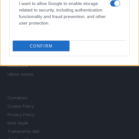
Tennis
I want to allow Google to enable storage
Basket
related to security, including authentication
functionality and fraud prevention, and other
Motori
user protection.
Ciclismo
Altri sport
CONFIRM
MAGAZINE
Chi siamo
Redazione
Ultime notizie
LEGALE
Contattaci
Cookie Policy
Privacy Policy
Note legali
Trattamento dati