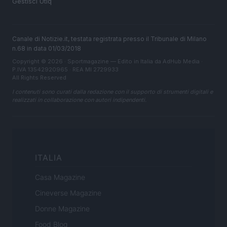
Gestisci Utiq
Canale di Notizie.it, testata registrata presso il Tribunale di Milano
n.68 in data 01/03/2018
Copyright © 2026 · Sportmagazine — Edito in Italia da
AdHub Media
·
P.IVA 13542920965 · REA MI 2729933
All Rights Reserved
I contenuti sono curati dalla redazione con il supporto di strumenti digitali e
realizzati in collaborazione con autori indipendenti.
ITALIA
Casa Magazine
Cineverse Magazine
Donne Magazine
Food Blog