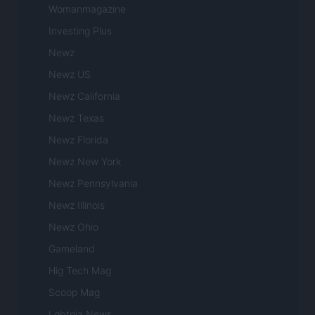
Womanmagazine
Investing Plus
Newz
Newz US
Newz California
Newz Texas
Newz Florida
Newz New York
Newz Pennsylvania
Newz Illinois
Newz Ohio
Gameland
Hig Tech Mag
Scoop Mag
Lgbtqia News