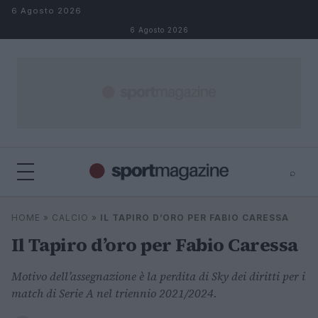
Salta al contenuto
6 Agosto 2026
6 Agosto 2026
⌕
⌕
×
HOME
»
CALCIO
»
IL TAPIRO D’ORO PER FABIO CARESSA
Cerca
Il Tapiro d’oro per Fabio Caressa
Motivo dell’assegnazione è la perdita di Sky dei diritti per i
match di Serie A nel triennio 2021/2024.