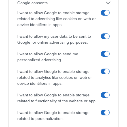
5
Google consents
Chi è Sara Gama: fidanzato, figli e vita privata
I want to allow Google to enable storage
related to advertising like cookies on web or
device identifiers in apps.
I want to allow my user data to be sent to
Google for online advertising purposes.
I want to allow Google to send me
personalized advertising.
Sportmagazine: notizie, approfondimenti e classifiche su
calcio, basket, tennis, ciclismo, motori, Formula 1,
I want to allow Google to enable storage
MotoGP e Olimpiadi. Le ultime news dalle competizioni
related to analytics like cookies on web or
nazionali e internazionali, gli highlight delle partite, le
device identifiers in apps.
interviste ai protagonisti e i risultati in tempo reale di tutte
le discipline che fanno emozionare gli appassionati di
sport.
I want to allow Google to enable storage
related to functionality of the website or app.
SEZIONI
I want to allow Google to enable storage
related to personalization.
Calcio