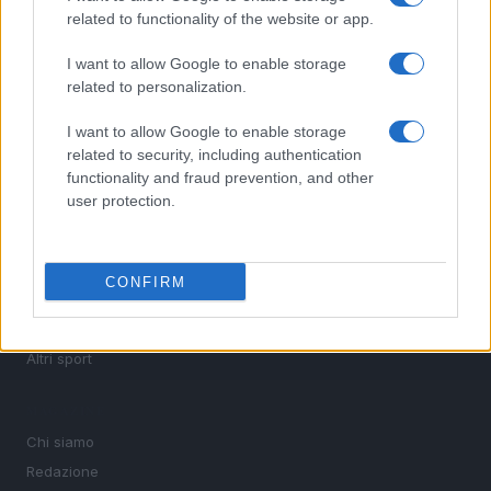
calcio, basket, tennis, ciclismo, motori, Formula 1,
related to functionality of the website or app.
MotoGP e Olimpiadi. Le ultime news dalle competizioni
nazionali e internazionali, gli highlight delle partite, le
I want to allow Google to enable storage
interviste ai protagonisti e i risultati in tempo reale di tutte
related to personalization.
le discipline che fanno emozionare gli appassionati di
sport.
I want to allow Google to enable storage
related to security, including authentication
functionality and fraud prevention, and other
SEZIONI
user protection.
Calcio
Tennis
Basket
CONFIRM
Motori
Ciclismo
Altri sport
MAGAZINE
Chi siamo
Redazione