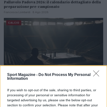
Pallavolo Padova 2026: il calendario dettagliato della
preparazione pre-campionato
Francesca Lombardi · 8 Ago 2026
CALCIO
Sport Magazine -
Do Not Process My Personal
Information
Boxe: Callum Walsh preferisce Aaron McKenna a
If you wish to opt-out of the sale, sharing to third parties, or
Stephen McKenna per un match all’irlandese
processing of your personal or sensitive information for
Andrea Conforti · 8 Ago 2026
targeted advertising by us, please use the below opt-out
section to confirm your selection. Please note that after your