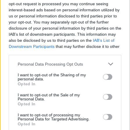
opt-out request is processed you may continue seeing
CALCIO
interest-based ads based on personal information utilized by
us or personal information disclosed to third parties prior to
your opt-out. You may separately opt-out of the further
disclosure of your personal information by third parties on the
IAB’s list of downstream participants. This information may
also be disclosed by us to third parties on the
IAB’s List of
Downstream Participants
that may further disclose it to other
third parties.
Please note that this website/app uses one or more Google
Personal Data Processing Opt Outs
services and may gather and store information including but
not limited to your visit or usage behaviour. You may click to
I want to opt-out of the Sharing of my
personal data.
grant or deny consent to Google and its third-party tags to
LIV Golf New York 2026: Niemann in testa con un
Opted In
use your data for below specified purposes in below Google
impressionante vantaggio
consent section.
I want to opt-out of the Sale of my
Francesca Lombardi · 8 Ago 2026
Personal Data.
Opted In
I want to opt-out of processing my
Personal Data for Targeted Advertising.
PIÙ LETTI
Opted In