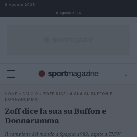
Salta al contenuto
8 Agosto 2026
8 Agosto 2026
⌕
⌕
×
HOME
»
CALCIO
»
ZOFF DICE LA SUA SU BUFFON E
Cerca
DONNARUMMA
Zoff dice la sua su Buffon e
Donnarumma
Il campione del mondo a Spagna 1982, ospite a TMW