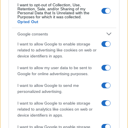
1
Chouchaa: chi è il calciatore algerino?
I want to opt-out of Collection, Use,
Retention, Sale, and/or Sharing of my
Personal Data that Is Unrelated with the
2
Purposes for which it was collected.
Union Berlino-Cagliari: dove vedere l’amichevole
Opted Out
estiva in diretta
3
Lazio e Milan: tutti gli ex calciatori che hanno
Google consents
indossato le due maglie
I want to allow Google to enable storage
4
A quanto ammonta il patrimonio di Andrea Pirlo?
related to advertising like cookies on web or
device identifiers in apps.
5
Il patrimonio di Alex Del Piero: tutti i guadagni di
I want to allow my user data to be sent to
Pinturicchio
Google for online advertising purposes.
I want to allow Google to send me
personalized advertising.
I want to allow Google to enable storage
related to analytics like cookies on web or
device identifiers in apps.
Sportmagazine: notizie, approfondimenti e classifiche su
I want to allow Google to enable storage