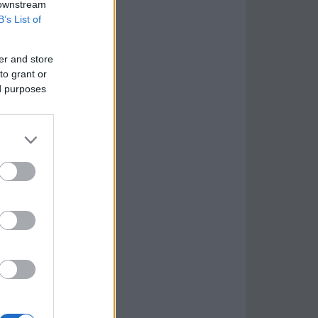
 downstream
B’s List of
er and store
to grant or
ed purposes