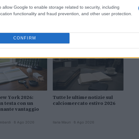
o allow Google to enable storage related to security, including
cation functionality and fraud prevention, and other user protection.
CONFIRM
CALCIO
New York 2026:
Tutte le ultime notizie sul
n testa con un
calciomercato estivo 2026
nante vantaggio
mbardi · 8 Ago 2026
Ilaria Mauri · 8 Ago 2026