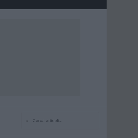
⌕
Cerca