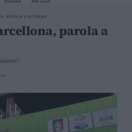
Ciclismo
Altri sport
A, PAROLA A KOEMAN
rcellona, parola a
sidente".
 min