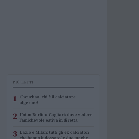
PIÙ LETTI
1
Chouchaa: chi è il calciatore
algerino?
2
Union Berlino-Cagliari: dove vedere
l’amichevole estiva in diretta
3
Lazio e Milan: tutti gli ex calciatori
che hanno indossato le due maglie