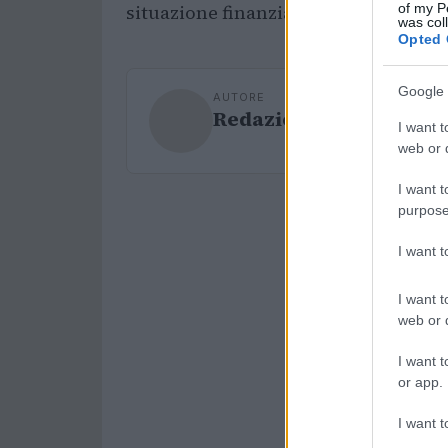
of my P
situazione finanziaria del club. Non 
was col
Opted 
Google 
AUTORE
Redazione Sport Maga
I want t
web or d
I want t
purpose
I want 
I want t
web or d
I want t
or app.
I want t