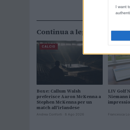
I want t
authenti
Continua a leggere
CALCIO
CALCIO
Boxe: Callum Walsh
LIV Golf 
preferisce Aaron McKenna a
Niemann i
Stephen McKenna per un
impressio
match all’irlandese
Andrea Conforti · 8 Ago 2026
Francesca Lo