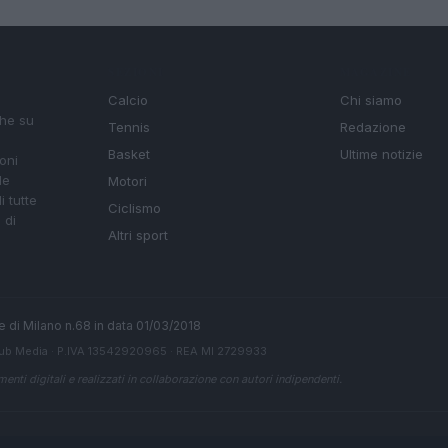
SEZIONI
MAGAZINE
Calcio
Chi siamo
che su
Tennis
Redazione
Basket
Ultime notizie
oni
le
Motori
i tutte
Ciclismo
 di
Altri sport
ale di Milano n.68 in data 01/03/2018
ub Media
· P.IVA 13542920965 · REA MI 2729933
enti digitali e realizzati in collaborazione con autori indipendenti.