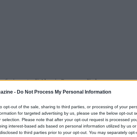
trasferimento di Alessio Romagnoli al
o la concorrenza di Tomori e potrebbe volare
azine -
Do Not Process My Personal Information
osì di mercato: “Abbiamo sfruttato la pausa
to opt-out of the sale, sharing to third parties, or processing of your per
staff’, parlare di questa stagione e della
formation for targeted advertising by us, please use the below opt-out s
 importante per il futuro. Ma non parlerò di
r selection. Please note that after your opt-out request is processed y
eing interest-based ads based on personal information utilized by us or
disclosed to third parties prior to your opt-out. You may separately opt-