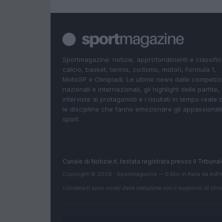
Sportmagazine: notizie, approfondimenti e classifi
calcio, basket, tennis, ciclismo, motori, Formula 1,
MotoGP e Olimpiadi. Le ultime news dalle competizi
nazionali e internazionali, gli highlight delle partite, 
interviste ai protagonisti e i risultati in tempo reale d
le discipline che fanno emozionare gli appassionati
sport.
Canale di Notizie.it, testata registrata presso il Tribun
Copyright © 2026 · Sportmagazine — Edito in Italia da
AdH
I contenuti sono curati dalla redazione con il supporto di strum