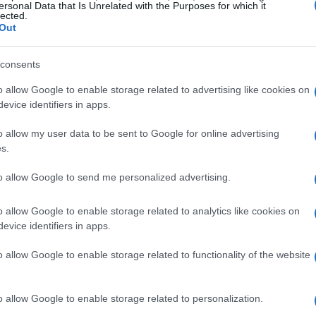
ersonal Data that Is Unrelated with the Purposes for which it
sono io a doverlo dire” ha concluso il tecnico.
lected.
Out
consents
zine
o allow Google to enable storage related to advertising like cookies on
evice identifiers in apps.
o allow my user data to be sent to Google for online advertising
s.
to allow Google to send me personalized advertising.
o allow Google to enable storage related to analytics like cookies on
evice identifiers in apps.
o allow Google to enable storage related to functionality of the website
o allow Google to enable storage related to personalization.