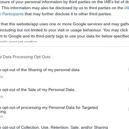
losure of your personal information by third parties on the IAB’s list of
. This information may also be disclosed by us to third parties on the
IA
Participants
that may further disclose it to other third parties.
 that this website/app uses one or more Google services and may gath
including but not limited to your visit or usage behaviour. You may click 
 to Google and its third-party tags to use your data for below specifi
ogle consent section.
l Data Processing Opt Outs
o opt-out of the Sharing of my personal data.
In
o opt-out of the Sale of my Personal Data.
In
to opt-out of processing my Personal Data for Targeted
ing.
ngaggiare un grande giocatore o meno.
In
presidente che decide perché conosce la
o opt-out of Collection, Use, Retention, Sale, and/or Sharing