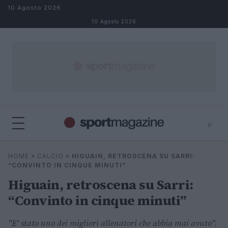
Salta al contenuto
10 Agosto 2026
10 Agosto 2026
⌕
⌕
×
HOME
»
CALCIO
»
HIGUAIN, RETROSCENA SU SARRI:
Cerca
“CONVINTO IN CINQUE MINUTI”
Higuain, retroscena su Sarri:
“Convinto in cinque minuti”
"E' stato uno dei migliori allenatori che abbia mai avuto".