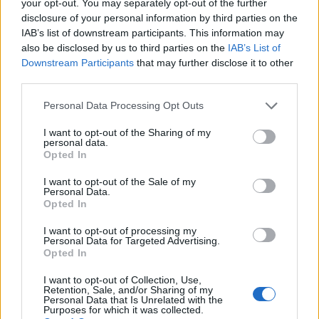
your opt-out. You may separately opt-out of the further
disclosure of your personal information by third parties on the
IAB’s list of downstream participants. This information may
also be disclosed by us to third parties on the
IAB’s List of
Downstream Participants
that may further disclose it to other
third parties.
Come leggere il calciomercato tra ruoli, età e
Please note that this website/app uses one or more Google
Personal Data Processing Opt Outs
plusvalenze
services and may gather and store information including but
not limited to your visit or usage behaviour. You may click to
I want to opt-out of the Sharing of my
Ilaria Mauri · 10 Ago 2026
personal data.
grant or deny consent to Google and its third-party tags to
Opted In
use your data for below specified purposes in below Google
consent section.
I want to opt-out of the Sale of my
Personal Data.
PIÙ LETTI
Opted In
1
Chouchaa: chi è il calciatore algerino?
I want to opt-out of processing my
Personal Data for Targeted Advertising.
Opted In
2
Il patrimonio di Alex Del Piero: tutti i guadagni di
Pinturicchio
I want to opt-out of Collection, Use,
Retention, Sale, and/or Sharing of my
3
Lazio e Milan: tutti gli ex calciatori che hanno
Personal Data that Is Unrelated with the
Purposes for which it was collected.
indossato le due maglie