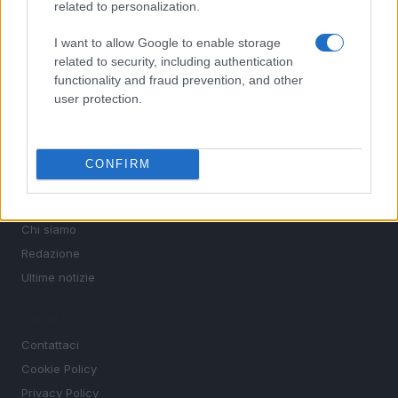
related to personalization.
SEZIONI
Calcio
I want to allow Google to enable storage
related to security, including authentication
Tennis
functionality and fraud prevention, and other
Basket
user protection.
Motori
Ciclismo
Altri sport
CONFIRM
MAGAZINE
Chi siamo
Redazione
Ultime notizie
LEGALE
Contattaci
Cookie Policy
Privacy Policy