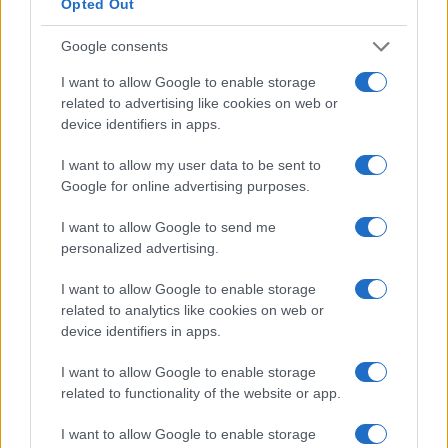
Opted Out
4
A quanto ammonta il patrimonio di Roberto Baggio?
Google consents
5
Union Berlino-Cagliari: dove vedere l’amichevole
I want to allow Google to enable storage
estiva in diretta
related to advertising like cookies on web or
device identifiers in apps.
I want to allow my user data to be sent to
Google for online advertising purposes.
I want to allow Google to send me
personalized advertising.
Sportmagazine: notizie, approfondimenti e classifiche su
I want to allow Google to enable storage
calcio, basket, tennis, ciclismo, motori, Formula 1,
related to analytics like cookies on web or
MotoGP e Olimpiadi. Le ultime news dalle competizioni
device identifiers in apps.
nazionali e internazionali, gli highlight delle partite, le
interviste ai protagonisti e i risultati in tempo reale di tutte
I want to allow Google to enable storage
le discipline che fanno emozionare gli appassionati di
related to functionality of the website or app.
sport.
I want to allow Google to enable storage