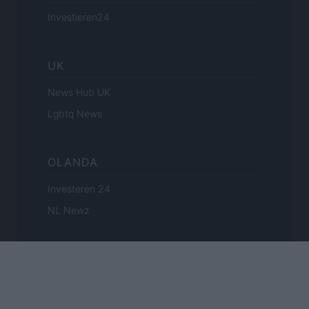
Investieren24
UK
News Hub UK
Lgbtq News
OLANDA
Investeren 24
NL Newz