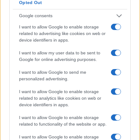
Opted Out
4
Union Berlino-Cagliari: dove vedere l’amichevole
Google consents
estiva in diretta
I want to allow Google to enable storage
5
Chi è Sara Gama: fidanzato, figli e vita privata
related to advertising like cookies on web or
device identifiers in apps.
I want to allow my user data to be sent to
Google for online advertising purposes.
I want to allow Google to send me
personalized advertising.
I want to allow Google to enable storage
Sportmagazine: notizie, approfondimenti e classifiche su
related to analytics like cookies on web or
calcio, basket, tennis, ciclismo, motori, Formula 1,
device identifiers in apps.
MotoGP e Olimpiadi. Le ultime news dalle competizioni
nazionali e internazionali, gli highlight delle partite, le
interviste ai protagonisti e i risultati in tempo reale di tutte
I want to allow Google to enable storage
le discipline che fanno emozionare gli appassionati di
related to functionality of the website or app.
sport.
I want to allow Google to enable storage