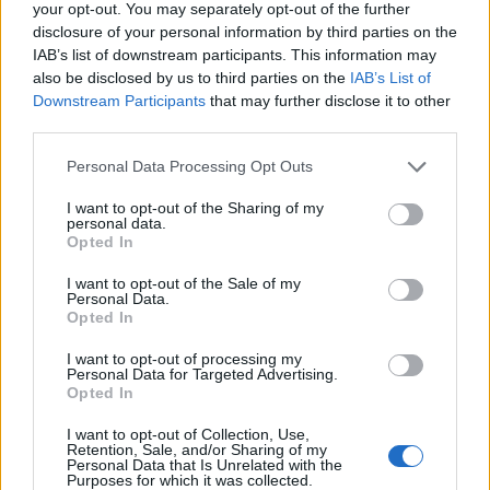
your opt-out. You may separately opt-out of the further
disclosure of your personal information by third parties on the
IAB’s list of downstream participants. This information may
also be disclosed by us to third parties on the
IAB’s List of
Downstream Participants
that may further disclose it to other
third parties.
Please note that this website/app uses one or more Google
Personal Data Processing Opt Outs
Milwaukee Brewers: la prima squadra MLB a
services and may gather and store information including but
raggiungere le 70 vittorie nella stagione 2026
not limited to your visit or usage behaviour. You may click to
I want to opt-out of the Sharing of my
personal data.
Ilaria Mauri · 5 Ago 2026
grant or deny consent to Google and its third-party tags to
Opted In
use your data for below specified purposes in below Google
consent section.
I want to opt-out of the Sale of my
Personal Data.
PIÙ LETTI
Opted In
I want to opt-out of processing my
1
Chouchaa: chi è il calciatore algerino?
Personal Data for Targeted Advertising.
Opted In
2
A quanto ammonta il patrimonio di Andrea Pirlo?
I want to opt-out of Collection, Use,
Retention, Sale, and/or Sharing of my
3
Personal Data that Is Unrelated with the
Lazio e Milan: tutti gli ex calciatori che hanno
Purposes for which it was collected.
indossato le due maglie