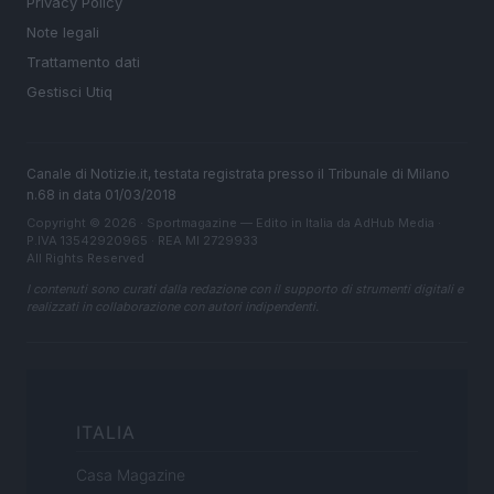
Privacy Policy
Note legali
Trattamento dati
Gestisci Utiq
Canale di Notizie.it, testata registrata presso il Tribunale di Milano
n.68 in data 01/03/2018
Copyright © 2026 · Sportmagazine — Edito in Italia da
AdHub Media
·
P.IVA 13542920965 · REA MI 2729933
All Rights Reserved
I contenuti sono curati dalla redazione con il supporto di strumenti digitali e
realizzati in collaborazione con autori indipendenti.
ITALIA
Casa Magazine