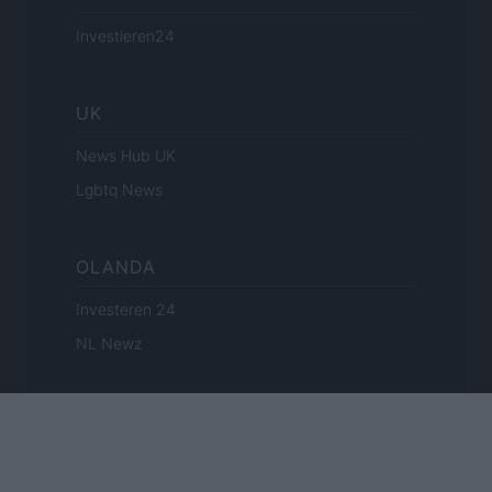
Investieren24
UK
News Hub UK
Lgbtq News
OLANDA
Investeren 24
NL Newz