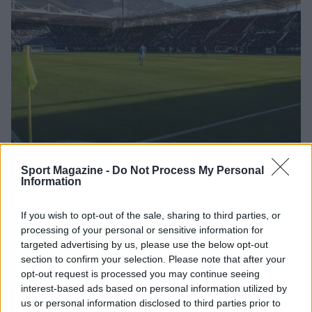
Sport Magazine -
Do Not Process My Personal
Napoli-Osasuna 2-1: la cronaca dettagliata
Information
dell’amichevole del 5 agosto 2026
Ilaria Mauri · 5 Ago 2026
If you wish to opt-out of the sale, sharing to third parties, or
processing of your personal or sensitive information for
CALCIO
targeted advertising by us, please use the below opt-out
section to confirm your selection. Please note that after your
opt-out request is processed you may continue seeing
interest-based ads based on personal information utilized by
us or personal information disclosed to third parties prior to