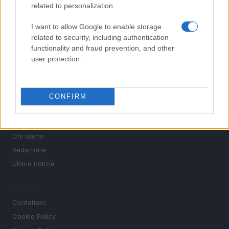
related to personalization.
SEZIONI
I want to allow Google to enable storage
Calcio
related to security, including authentication
Tennis
functionality and fraud prevention, and other
Basket
user protection.
Motori
Ciclismo
CONFIRM
Altri sport
MAGAZINE
Chi siamo
Redazione
Ultime notizie
LEGALE
Contattaci
Cookie Policy