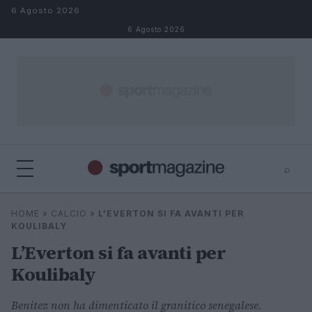
Salta al contenuto
6 Agosto 2026
6 Agosto 2026
⌕
⌕
×
HOME
»
CALCIO
»
L’EVERTON SI FA AVANTI PER
Cerca
KOULIBALY
L’Everton si fa avanti per
Koulibaly
Benitez non ha dimenticato il granitico senegalese.