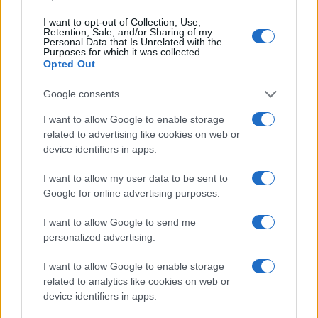
PIÙ LETTI
I want to opt-out of Collection, Use,
Retention, Sale, and/or Sharing of my
1
Chouchaa: chi è il calciatore algerino?
Personal Data that Is Unrelated with the
Purposes for which it was collected.
Opted Out
2
Union Berlino-Cagliari: dove vedere l’amichevole
estiva in diretta
Google consents
3
A quanto ammonta il patrimonio di Andrea Pirlo?
I want to allow Google to enable storage
related to advertising like cookies on web or
4
Lazio e Milan: tutti gli ex calciatori che hanno
device identifiers in apps.
indossato le due maglie
I want to allow my user data to be sent to
5
Chi è Sara Gama: fidanzato, figli e vita privata
Google for online advertising purposes.
I want to allow Google to send me
personalized advertising.
I want to allow Google to enable storage
related to analytics like cookies on web or
device identifiers in apps.