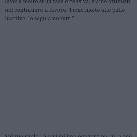
lavora molto sulla fase difensiva, siamo ottimisti
nel continuare il lavoro. Tiene molto alle palle
inattive, lo seguiamo tutti”.
Sul suo ruolo: “Sarri mi impiega terzino, mi piace