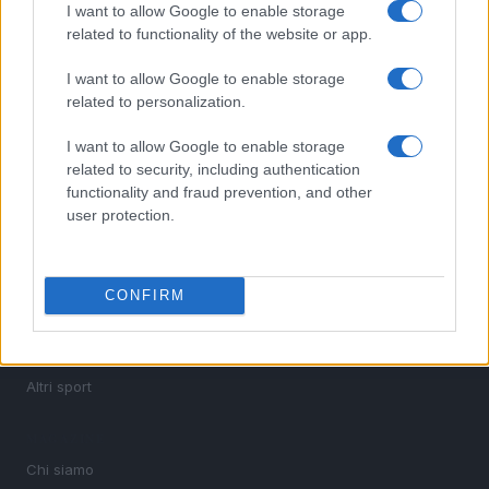
I want to allow Google to enable storage
Sportmagazine: notizie, approfondimenti e classifiche su
related to functionality of the website or app.
calcio, basket, tennis, ciclismo, motori, Formula 1,
MotoGP e Olimpiadi. Le ultime news dalle competizioni
nazionali e internazionali, gli highlight delle partite, le
I want to allow Google to enable storage
interviste ai protagonisti e i risultati in tempo reale di tutte
related to personalization.
le discipline che fanno emozionare gli appassionati di
sport.
I want to allow Google to enable storage
related to security, including authentication
functionality and fraud prevention, and other
SEZIONI
user protection.
Calcio
Tennis
CONFIRM
Basket
Motori
Ciclismo
Altri sport
MAGAZINE
Chi siamo