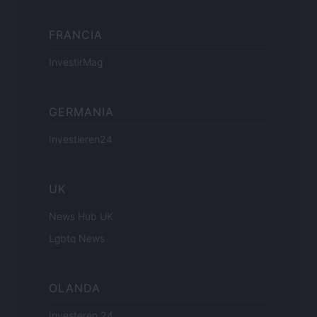
FRANCIA
InvestirMag
GERMANIA
Investieren24
UK
News Hub UK
Lgbtq News
OLANDA
Investeren 24