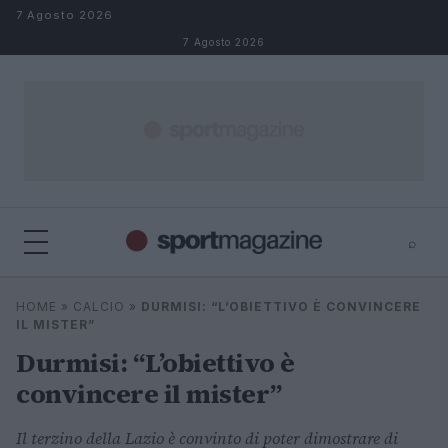
Salta al contenuto
7 Agosto 2026
7 Agosto 2026
⌕
⌕
×
HOME
»
CALCIO
»
DURMISI: “L’OBIETTIVO È CONVINCERE
Cerca
IL MISTER”
Durmisi: “L’obiettivo è
convincere il mister”
Il terzino della Lazio è convinto di poter dimostrare di