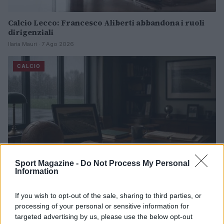
Calcio Lecco: Francesco Aliberti abbandona i ruoli
dirigenziali
Ilaria Mauri · 7 Ago 2026
CALCIO
Sport Magazine -
Do Not Process My Personal
Information
If you wish to opt-out of the sale, sharing to third parties, or
Sian Massey-Ellis lascia il campo per un ruolo chiave
processing of your personal or sensitive information for
nella Football Association
targeted advertising by us, please use the below opt-out