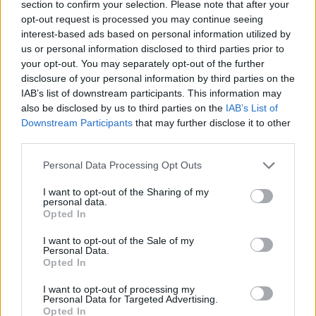
section to confirm your selection. Please note that after your
Andrea Conforti · 7 Ago 2026
opt-out request is processed you may continue seeing
interest-based ads based on personal information utilized by
CALCIO
us or personal information disclosed to third parties prior to
your opt-out. You may separately opt-out of the further
disclosure of your personal information by third parties on the
IAB’s list of downstream participants. This information may
also be disclosed by us to third parties on the
IAB’s List of
Downstream Participants
that may further disclose it to other
third parties.
Please note that this website/app uses one or more Google
Personal Data Processing Opt Outs
services and may gather and store information including but
not limited to your visit or usage behaviour. You may click to
I want to opt-out of the Sharing of my
personal data.
grant or deny consent to Google and its third-party tags to
Opted In
use your data for below specified purposes in below Google
Calcio digitale: le competizioni che stanno
consent section.
I want to opt-out of the Sale of my
rivoluzionando lo sport
Personal Data.
Andrea Conforti · 7 Ago 2026
Opted In
I want to opt-out of processing my
Personal Data for Targeted Advertising.
Opted In