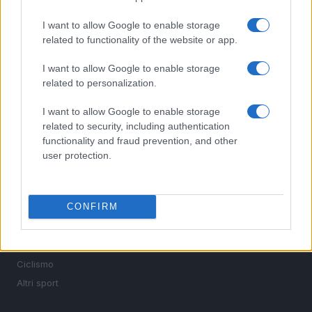
I want to allow Google to enable storage
related to functionality of the website or app.
Sportmagazine: notizie, approfondimenti e classifiche su
calcio, basket, tennis, ciclismo, motori, Formula 1,
I want to allow Google to enable storage
MotoGP e Olimpiadi. Le ultime news dalle competizioni
related to personalization.
nazionali e internazionali, gli highlight delle partite, le
interviste ai protagonisti e i risultati in tempo reale di tutte
I want to allow Google to enable storage
le discipline che fanno emozionare gli appassionati di
related to security, including authentication
sport.
functionality and fraud prevention, and other
user protection.
SEZIONI
Calcio
CONFIRM
Tennis
Basket
Motori
Ciclismo
Altri sport