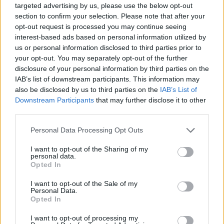
targeted advertising by us, please use the below opt-out
Sian Massey-Ellis lascia il campo per un ruolo chiave
nella Football Association
section to confirm your selection. Please note that after your
opt-out request is processed you may continue seeing
Andrea Conforti · 7 Ago 2026
interest-based ads based on personal information utilized by
us or personal information disclosed to third parties prior to
CALCIO
your opt-out. You may separately opt-out of the further
disclosure of your personal information by third parties on the
IAB’s list of downstream participants. This information may
also be disclosed by us to third parties on the
IAB’s List of
Downstream Participants
that may further disclose it to other
third parties.
Please note that this website/app uses one or more Google
Personal Data Processing Opt Outs
services and may gather and store information including but
not limited to your visit or usage behaviour. You may click to
I want to opt-out of the Sharing of my
personal data.
grant or deny consent to Google and its third-party tags to
Opted In
use your data for below specified purposes in below Google
consent section.
I want to opt-out of the Sale of my
Calcio digitale: le competizioni che stanno
Personal Data.
rivoluzionando lo sport
Opted In
Andrea Conforti · 7 Ago 2026
I want to opt-out of processing my