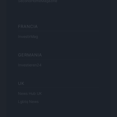
SecondHomeMagazine
FRANCIA
InvestirMag
GERMANIA
Investieren24
UK
News Hub UK
Lgbtq News