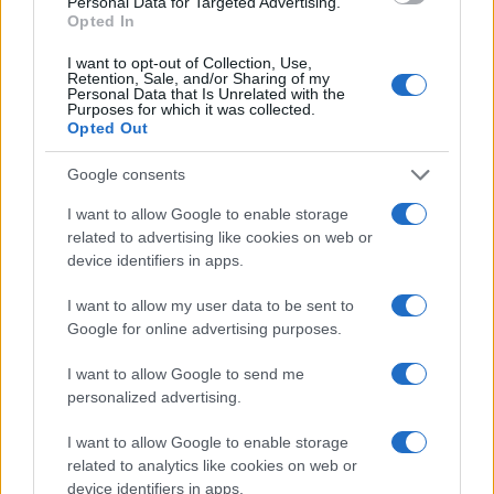
Personal Data for Targeted Advertising.
Opted In
PIÙ LETTI
I want to opt-out of Collection, Use,
Retention, Sale, and/or Sharing of my
Personal Data that Is Unrelated with the
1
Purposes for which it was collected.
Chouchaa: chi è il calciatore algerino?
Opted Out
2
Union Berlino-Cagliari: dove vedere l’amichevole
Google consents
estiva in diretta
I want to allow Google to enable storage
3
A quanto ammonta il patrimonio di Andrea Pirlo?
related to advertising like cookies on web or
device identifiers in apps.
4
Lazio e Milan: tutti gli ex calciatori che hanno
indossato le due maglie
I want to allow my user data to be sent to
Google for online advertising purposes.
5
Chi è Sara Gama: fidanzato, figli e vita privata
I want to allow Google to send me
personalized advertising.
I want to allow Google to enable storage
related to analytics like cookies on web or
device identifiers in apps.