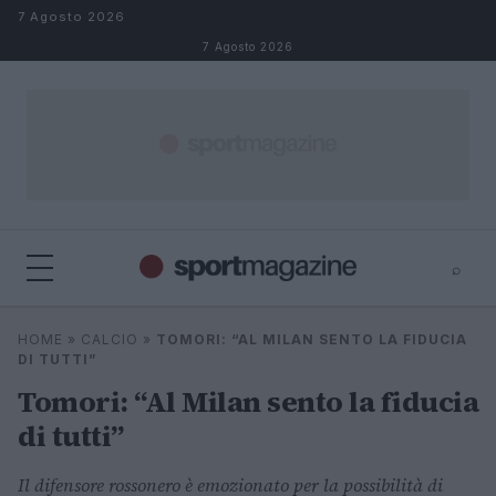
Salta al contenuto
7 Agosto 2026
7 Agosto 2026
⌕
⌕
×
HOME
»
CALCIO
»
TOMORI: “AL MILAN SENTO LA FIDUCIA
Cerca
DI TUTTI”
Tomori: “Al Milan sento la fiducia
di tutti”
Il difensore rossonero è emozionato per la possibilità di