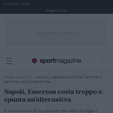
Salta al contenuto
8 Agosto 2026
8 Agosto 2026
⌕
⌕
×
HOME
»
CALCIO
»
NAPOLI, EMERSON COSTA TROPPO E
Cerca
SPUNTA UN’ALTERNATIVA
Napoli, Emerson costa troppo e
spunta un’alternativa
Il nuovo nome è di un giocatore che milita in Ligue 1