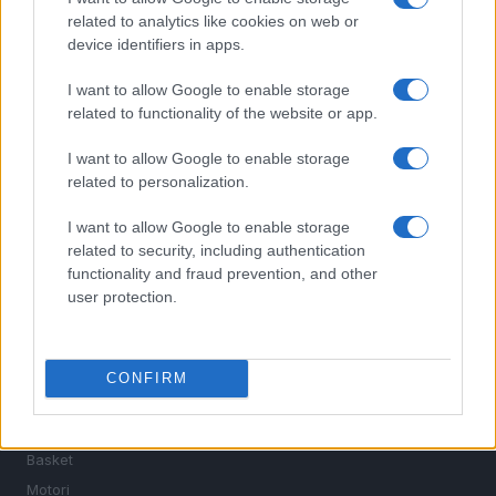
related to analytics like cookies on web or
device identifiers in apps.
I want to allow Google to enable storage
related to functionality of the website or app.
I want to allow Google to enable storage
Sportmagazine: notizie, approfondimenti e classifiche su
related to personalization.
calcio, basket, tennis, ciclismo, motori, Formula 1,
MotoGP e Olimpiadi. Le ultime news dalle competizioni
I want to allow Google to enable storage
nazionali e internazionali, gli highlight delle partite, le
related to security, including authentication
interviste ai protagonisti e i risultati in tempo reale di tutte
functionality and fraud prevention, and other
le discipline che fanno emozionare gli appassionati di
user protection.
sport.
SEZIONI
CONFIRM
Calcio
Tennis
Basket
Motori