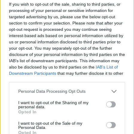
If you wish to opt-out of the sale, sharing to third parties, or
processing of your personal or sensitive information for
targeted advertising by us, please use the below opt-out
section to confirm your selection. Please note that after your
Trofeo Doppio Malto: guida completa per seguire
opt-out request is processed you may continue seeing
Parma-Sampdoria
interest-based ads based on personal information utilized by
Andrea Conforti · 8 Ago 2026
us or personal information disclosed to third parties prior to
your opt-out. You may separately opt-out of the further
disclosure of your personal information by third parties on the
CALCIO
IAB’s list of downstream participants. This information may
also be disclosed by us to third parties on the
IAB’s List of
Downstream Participants
that may further disclose it to other
third parties.
Please note that this website/app uses one or more Google
Personal Data Processing Opt Outs
services and may gather and store information including but
not limited to your visit or usage behaviour. You may click to
I want to opt-out of the Sharing of my
personal data.
grant or deny consent to Google and its third-party tags to
Opted In
use your data for below specified purposes in below Google
consent section.
I want to opt-out of the Sale of my
Personal Data.
Opted In