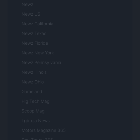
Newz
Newz US
Newz California
Newz Texas
Newz Florida
Newz New York
Newz Pennsylvania
Newz Illinois
Newz Ohio
Gameland
Hig Tech Mag
Scoop Mag
Lgbtqia News
Motors Magazine 365
Day Travel 365