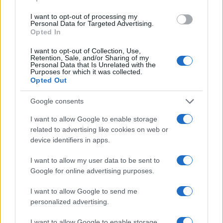
Pallavolo Padova 2026: il calendario dettagliato della
preparazione pre-campionato
I want to opt-out of processing my
Personal Data for Targeted Advertising.
Francesca Lombardi · 8 Ago 2026
Opted In
I want to opt-out of Collection, Use,
Retention, Sale, and/or Sharing of my
Personal Data that Is Unrelated with the
PIÙ LETTI
Purposes for which it was collected.
Opted Out
1
Chouchaa: chi è il calciatore algerino?
Google consents
2
Union Berlino-Cagliari: dove vedere l’amichevole
I want to allow Google to enable storage
estiva in diretta
related to advertising like cookies on web or
device identifiers in apps.
3
Lazio e Milan: tutti gli ex calciatori che hanno
indossato le due maglie
I want to allow my user data to be sent to
4
Google for online advertising purposes.
A quanto ammonta il patrimonio di Andrea Pirlo?
I want to allow Google to send me
5
Il patrimonio di Alex Del Piero: tutti i guadagni di
personalized advertising.
Pinturicchio
I want to allow Google to enable storage