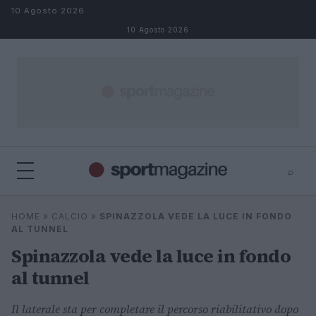
Salta al contenuto
10 Agosto 2026
10 Agosto 2026
⌕
⌕
×
HOME
»
CALCIO
»
SPINAZZOLA VEDE LA LUCE IN FONDO
Cerca
AL TUNNEL
Spinazzola vede la luce in fondo
al tunnel
Il laterale sta per completare il percorso riabilitativo dopo