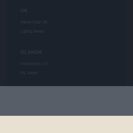
UK
News Hub UK
Lgbtq News
OLANDA
Investeren 24
NL Newz