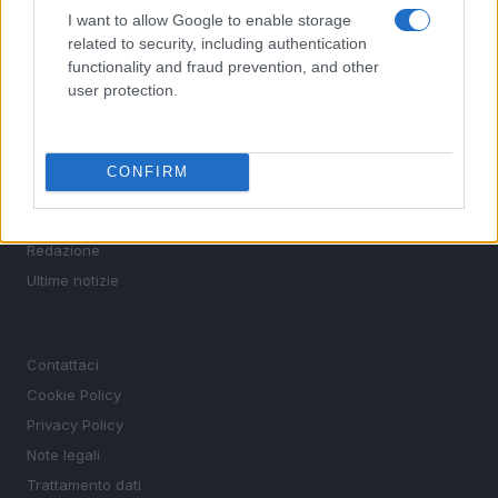
Tennis
I want to allow Google to enable storage
related to security, including authentication
Basket
functionality and fraud prevention, and other
Motori
user protection.
Ciclismo
Altri sport
CONFIRM
MAGAZINE
Chi siamo
Redazione
Ultime notizie
LEGALE
Contattaci
Cookie Policy
Privacy Policy
Note legali
Trattamento dati