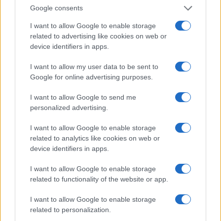
5
Google consents
Union Berlino-Cagliari: dove vedere l’amichevole
estiva in diretta
I want to allow Google to enable storage
related to advertising like cookies on web or
device identifiers in apps.
I want to allow my user data to be sent to
Google for online advertising purposes.
I want to allow Google to send me
personalized advertising.
Sportmagazine: notizie, approfondimenti e classifiche su
calcio, basket, tennis, ciclismo, motori, Formula 1,
I want to allow Google to enable storage
MotoGP e Olimpiadi. Le ultime news dalle competizioni
related to analytics like cookies on web or
nazionali e internazionali, gli highlight delle partite, le
device identifiers in apps.
interviste ai protagonisti e i risultati in tempo reale di tutte
le discipline che fanno emozionare gli appassionati di
I want to allow Google to enable storage
sport.
related to functionality of the website or app.
I want to allow Google to enable storage
SEZIONI
related to personalization.
Calcio