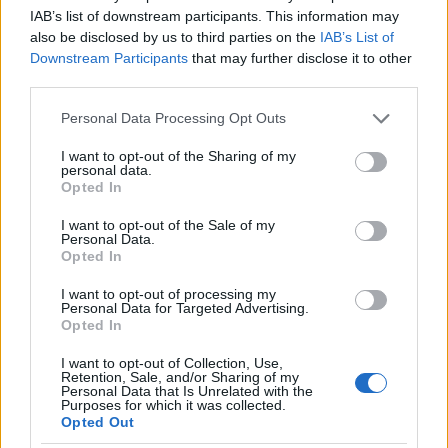
IAB’s list of downstream participants. This information may
also be disclosed by us to third parties on the
IAB’s List of
Downstream Participants
that may further disclose it to other
third parties.
Come leggere il calciomercato tra ruoli, età e
plusvalenze
Please note that this website/app uses one or more Google
Personal Data Processing Opt Outs
Ilaria Mauri · 10 Ago 2026
services and may gather and store information including but
not limited to your visit or usage behaviour. You may click to
I want to opt-out of the Sharing of my
personal data.
grant or deny consent to Google and its third-party tags to
Opted In
use your data for below specified purposes in below Google
PIÙ LETTI
consent section.
I want to opt-out of the Sale of my
Personal Data.
1
Opted In
Chouchaa: chi è il calciatore algerino?
I want to opt-out of processing my
2
Il patrimonio di Alex Del Piero: tutti i guadagni di
Personal Data for Targeted Advertising.
Pinturicchio
Opted In
3
Lazio e Milan: tutti gli ex calciatori che hanno
I want to opt-out of Collection, Use,
Retention, Sale, and/or Sharing of my
indossato le due maglie
Personal Data that Is Unrelated with the
Purposes for which it was collected.
4
A quanto ammonta il patrimonio di Roberto Baggio?
Opted Out