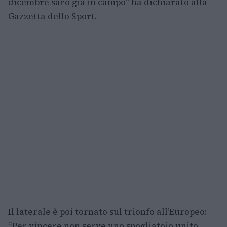
dicembre sarò già in campo” ha dichiarato alla
Gazzetta dello Sport.
Il laterale è poi tornato sul trionfo all’Europeo:
“Per vincere non serve uno spogliatoio unito.