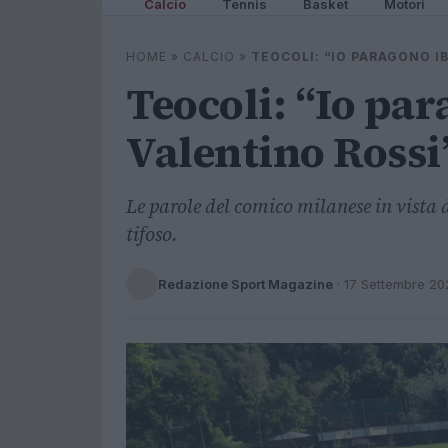
Calcio
Tennis
Basket
Motori
HOME
»
CALCIO
»
TEOCOLI: “IO PARAGONO I
Teocoli: “Io par
Valentino Rossi
Le parole del comico milanese in vista d
tifoso.
Redazione Sport Magazine
·
17 Settembre 20