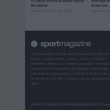
e l’Inter verso la sfida con la
dettagli d
Juventus
francese
Andrea Conforti · 8 Ago 2026
Andrea Confor
Sportmagazine: notizie, approfondimenti e classifi
calcio, basket, tennis, ciclismo, motori, Formula 1,
MotoGP e Olimpiadi. Le ultime news dalle competizi
nazionali e internazionali, gli highlight delle partite, 
interviste ai protagonisti e i risultati in tempo reale d
le discipline che fanno emozionare gli appassionati
sport.
Canale di Notizie.it, testata registrata presso il Tribun