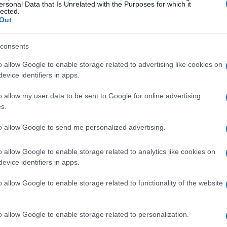
 tifosi. Poi farà tre partite all’anno ma basta
ersonal Data that Is Unrelated with the Purposes for which it
lected.
. Quando è entrato in campo lo stadio si è
Out
 dieci minuti che entra in campo. Ha il
consents
ni chissà quanti calci avrà preso” ha
o allow Google to enable storage related to advertising like cookies on
evice identifiers in apps.
o allow my user data to be sent to Google for online advertising
s.
zine
to allow Google to send me personalized advertising.
o allow Google to enable storage related to analytics like cookies on
evice identifiers in apps.
o allow Google to enable storage related to functionality of the website
o allow Google to enable storage related to personalization.