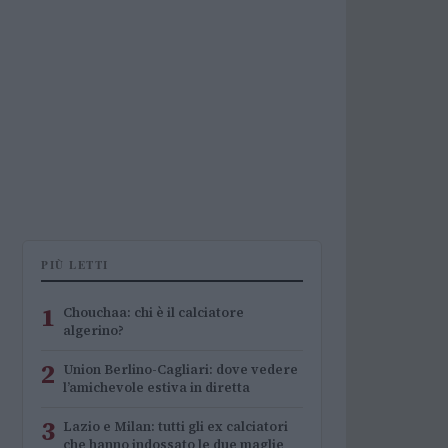
PIÙ LETTI
1
Chouchaa: chi è il calciatore
algerino?
2
Union Berlino-Cagliari: dove vedere
l’amichevole estiva in diretta
3
Lazio e Milan: tutti gli ex calciatori
che hanno indossato le due maglie