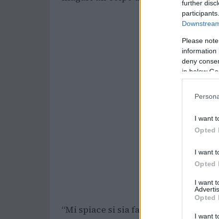
further disc
participants
Downstream 
Please note
information 
deny consent
in below Go
Persona
I want t
Opted 
I want t
Opted 
I want 
Advertis
Opted 
“Mi spiace si sia fatto male e che pr
I want t