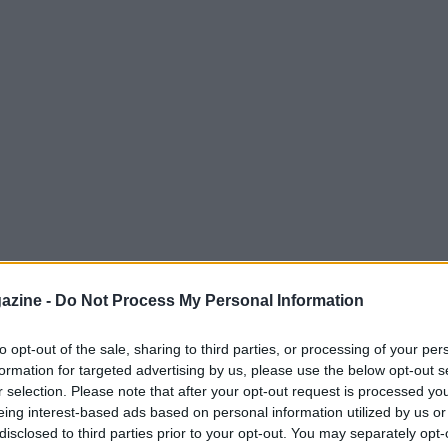
ntervista a Tuttosport ha espresso tutta la sua
azine -
Do Not Process My Personal Information
Ibrahimovic in occasione del big match
 Valentino Rossi – ha spiegato il comico
to opt-out of the sale, sharing to third parties, or processing of your per
formation for targeted advertising by us, please use the below opt-out s
 sua immagine, la sua presenza, la sua storia
r selection. Please note that after your opt-out request is processed y
c’è, che ti regala sempre una gara vera e
eing interest-based ads based on personal information utilized by us or
disclosed to third parties prior to your opt-out. You may separately opt-