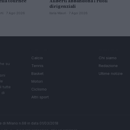
ella tournée
Aliberti abbandona i ruoli
dirigenziali
ti · 7 Ago 2026
Ilaria Mauri · 7 Ago 2026
SEZIONI
MAGAZINE
Calcio
Chi siamo
che su
Tennis
Redazione
Basket
Ultime notizie
oni
le
Motori
i tutte
Ciclismo
 di
Altri sport
ale di Milano n.68 in data 01/03/2018