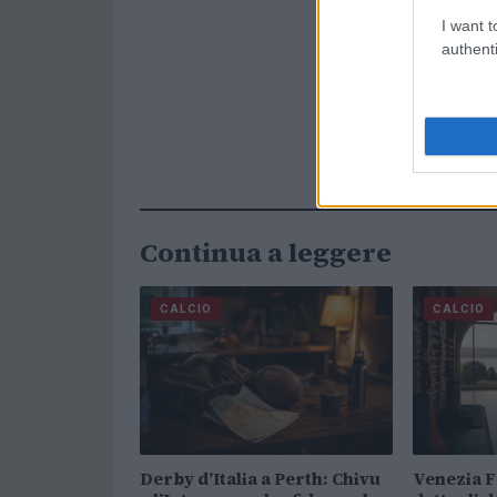
I want t
authenti
Continua a leggere
CALCIO
CALCIO
Derby d’Italia a Perth: Chivu
Venezia FC