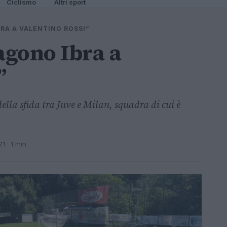
Ciclismo
Altri sport
BRA A VALENTINO ROSSI”
agono Ibra a
”
ella sfida tra Juve e Milan, squadra di cui è
21
· 1 min