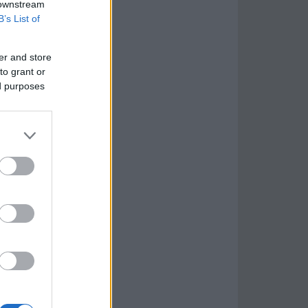
 downstream
B’s List of
er and store
to grant or
ed purposes