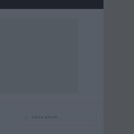
⌕
Cerca