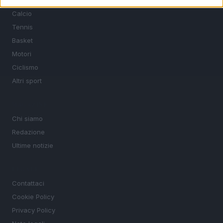
Calcio
Tennis
Basket
Motori
Ciclismo
Altri sport
MAGAZINE
Chi siamo
Redazione
Ultime notizie
LEGALE
Contattaci
Cookie Policy
Privacy Policy