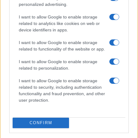
4
Union Berlino-Cagliari: dove vedere l’amichevole
personalized advertising.
estiva in diretta
I want to allow Google to enable storage
5
Chi è Sara Gama: fidanzato, figli e vita privata
related to analytics like cookies on web or
device identifiers in apps.
I want to allow Google to enable storage
related to functionality of the website or app.
I want to allow Google to enable storage
related to personalization.
I want to allow Google to enable storage
Sportmagazine: notizie, approfondimenti e classifiche su
related to security, including authentication
calcio, basket, tennis, ciclismo, motori, Formula 1,
functionality and fraud prevention, and other
MotoGP e Olimpiadi. Le ultime news dalle competizioni
user protection.
nazionali e internazionali, gli highlight delle partite, le
interviste ai protagonisti e i risultati in tempo reale di tutte
le discipline che fanno emozionare gli appassionati di
sport.
CONFIRM
SEZIONI