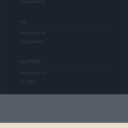
Investieren24
UK
News Hub UK
Lgbtq News
OLANDA
Investeren 24
NL Newz