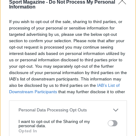
Sport Magazine -
Do Not Process My Personal
Information
If you wish to opt-out of the sale, sharing to third parties, or
processing of your personal or sensitive information for
targeted advertising by us, please use the below opt-out
section to confirm your selection. Please note that after your
opt-out request is processed you may continue seeing
interest-based ads based on personal information utilized by
us or personal information disclosed to third parties prior to
Dall’Europeo Under 19 alla Serie B: il percorso di
your opt-out. You may separately opt-out of the further
Alessandro Dellavalle
disclosure of your personal information by third parties on the
IAB’s list of downstream participants. This information may
Andrea Conforti · 6 Ago 2026
also be disclosed by us to third parties on the
IAB’s List of
Downstream Participants
that may further disclose it to other
CALCIO
third parties.
Please note that this website/app uses one or more Google
Personal Data Processing Opt Outs
services and may gather and store information including but
not limited to your visit or usage behaviour. You may click to
I want to opt-out of the Sharing of my
personal data.
grant or deny consent to Google and its third-party tags to
Opted In
use your data for below specified purposes in below Google