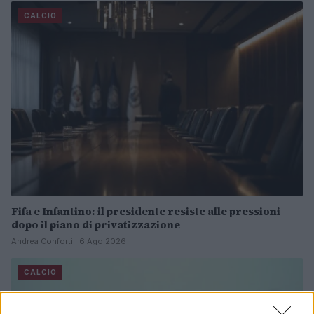
CALCIO
Fifa e Infantino: il presidente resiste alle pressioni
dopo il piano di privatizzazione
Andrea Conforti · 6 Ago 2026
CALCIO