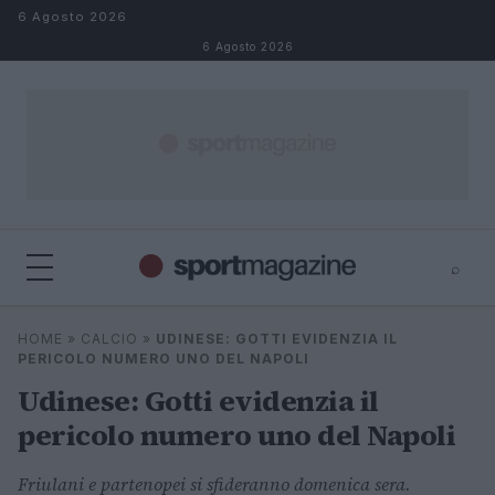
Salta al contenuto
6 Agosto 2026
6 Agosto 2026
⌕
⌕
×
HOME
»
CALCIO
»
UDINESE: GOTTI EVIDENZIA IL
Cerca
PERICOLO NUMERO UNO DEL NAPOLI
Udinese: Gotti evidenzia il
pericolo numero uno del Napoli
Friulani e partenopei si sfideranno domenica sera.