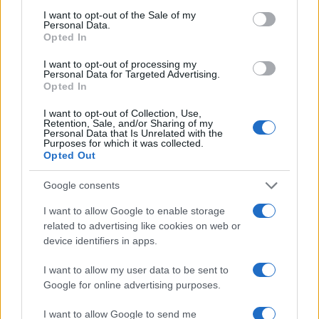
consent section.
I want to opt-out of the Sale of my
Personal Data.
Opted In
I want to opt-out of processing my
Personal Data for Targeted Advertising.
Opted In
Il ritorno di Raul Jimenez al Wolves: storia, numeri e
passione
I want to opt-out of Collection, Use,
Retention, Sale, and/or Sharing of my
Francesca Lombardi · 6 Ago 2026
Personal Data that Is Unrelated with the
Purposes for which it was collected.
Opted Out
PIÙ LETTI
Google consents
I want to allow Google to enable storage
1
Chouchaa: chi è il calciatore algerino?
related to advertising like cookies on web or
device identifiers in apps.
2
A quanto ammonta il patrimonio di Andrea Pirlo?
I want to allow my user data to be sent to
3
Google for online advertising purposes.
Lazio e Milan: tutti gli ex calciatori che hanno
indossato le due maglie
I want to allow Google to send me