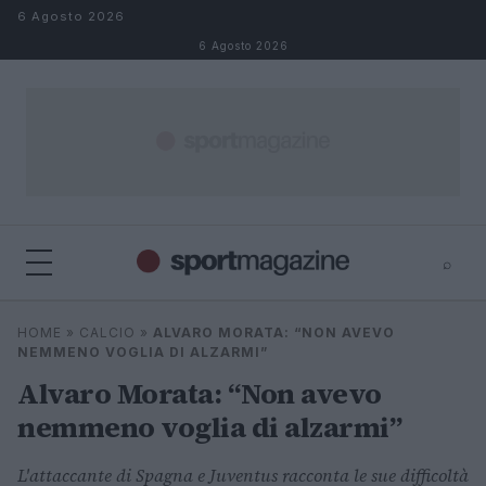
Salta al contenuto
6 Agosto 2026
6 Agosto 2026
⌕
⌕
×
HOME
»
CALCIO
»
ALVARO MORATA: “NON AVEVO
Cerca
NEMMENO VOGLIA DI ALZARMI”
Alvaro Morata: “Non avevo
nemmeno voglia di alzarmi”
L'attaccante di Spagna e Juventus racconta le sue difficoltà