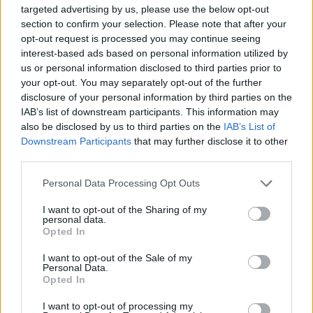
targeted advertising by us, please use the below opt-out
Dall’Europeo Under 19 alla Serie B: il percorso di
section to confirm your selection. Please note that after your
Alessandro Dellavalle
opt-out request is processed you may continue seeing
Andrea Conforti · 6 Ago 2026
interest-based ads based on personal information utilized by
us or personal information disclosed to third parties prior to
CALCIO
your opt-out. You may separately opt-out of the further
disclosure of your personal information by third parties on the
IAB’s list of downstream participants. This information may
also be disclosed by us to third parties on the
IAB’s List of
Downstream Participants
that may further disclose it to other
third parties.
Please note that this website/app uses one or more Google
Personal Data Processing Opt Outs
services and may gather and store information including but
not limited to your visit or usage behaviour. You may click to
I want to opt-out of the Sharing of my
personal data.
grant or deny consent to Google and its third-party tags to
Opted In
use your data for below specified purposes in below Google
consent section.
I want to opt-out of the Sale of my
Il ritorno di Raul Jimenez al Wolves: storia, numeri e
Personal Data.
Opted In
passione
Francesca Lombardi · 6 Ago 2026
I want to opt-out of processing my