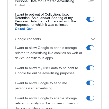
Personal Data for Targeted Advertising.
Opted In
I want to opt-out of Collection, Use,
PIÙ LETTI
Retention, Sale, and/or Sharing of my
Personal Data that Is Unrelated with the
Purposes for which it was collected.
1
Chouchaa: chi è il calciatore algerino?
Opted Out
2
A quanto ammonta il patrimonio di Andrea Pirlo?
Google consents
3
I want to allow Google to enable storage
Lazio e Milan: tutti gli ex calciatori che hanno
related to advertising like cookies on web or
indossato le due maglie
device identifiers in apps.
4
Union Berlino-Cagliari: dove vedere l’amichevole
estiva in diretta
I want to allow my user data to be sent to
Google for online advertising purposes.
5
Chi è Sara Gama: fidanzato, figli e vita privata
I want to allow Google to send me
personalized advertising.
I want to allow Google to enable storage
related to analytics like cookies on web or
device identifiers in apps.