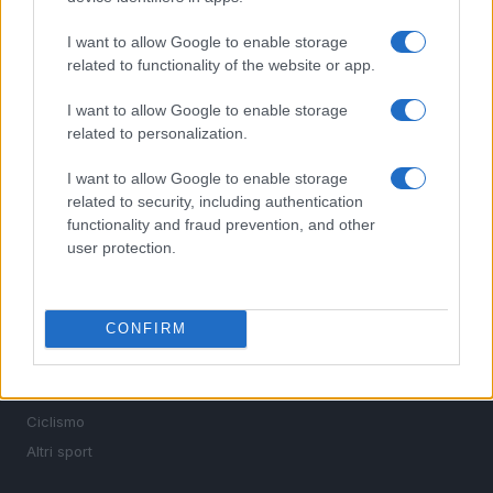
I want to allow Google to enable storage
related to functionality of the website or app.
Sportmagazine: notizie, approfondimenti e classifiche su
calcio, basket, tennis, ciclismo, motori, Formula 1,
I want to allow Google to enable storage
MotoGP e Olimpiadi. Le ultime news dalle competizioni
related to personalization.
nazionali e internazionali, gli highlight delle partite, le
interviste ai protagonisti e i risultati in tempo reale di tutte
I want to allow Google to enable storage
le discipline che fanno emozionare gli appassionati di
related to security, including authentication
sport.
functionality and fraud prevention, and other
user protection.
SEZIONI
Calcio
CONFIRM
Tennis
Basket
Motori
Ciclismo
Altri sport