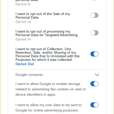
grant or deny consent to Google and its third-party tags to
Opted In
use your data for below specified purposes in below Google
consent section.
I want to opt-out of the Sale of my
Personal Data.
Opted In
I want to opt-out of processing my
Personal Data for Targeted Advertising.
Opted In
Migliori siti streaming calcio legale: guida passo per
I want to opt-out of Collection, Use,
Retention, Sale, and/or Sharing of my
passo
Personal Data that Is Unrelated with the
Purposes for which it was collected.
Ilaria Mauri · 10 Ago 2026
Opted Out
Google consents
PIÙ LETTI
I want to allow Google to enable storage
related to advertising like cookies on web or
1
Chouchaa: chi è il calciatore algerino?
device identifiers in apps.
2
Il patrimonio di Alex Del Piero: tutti i guadagni di
I want to allow my user data to be sent to
Pinturicchio
Google for online advertising purposes.