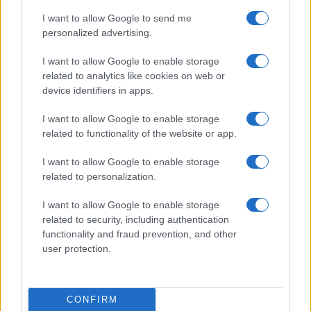
3
Lazio e Milan: tutti gli ex calciatori che hanno
I want to allow Google to send me
indossato le due maglie
personalized advertising.
4
A quanto ammonta il patrimonio di Roberto Baggio?
I want to allow Google to enable storage
related to analytics like cookies on web or
5
Union Berlino-Cagliari: dove vedere l’amichevole
device identifiers in apps.
estiva in diretta
I want to allow Google to enable storage
related to functionality of the website or app.
I want to allow Google to enable storage
related to personalization.
I want to allow Google to enable storage
related to security, including authentication
Sportmagazine: notizie, approfondimenti e classifiche su
functionality and fraud prevention, and other
calcio, basket, tennis, ciclismo, motori, Formula 1,
user protection.
MotoGP e Olimpiadi. Le ultime news dalle competizioni
nazionali e internazionali, gli highlight delle partite, le
interviste ai protagonisti e i risultati in tempo reale di tutte
CONFIRM
le discipline che fanno emozionare gli appassionati di