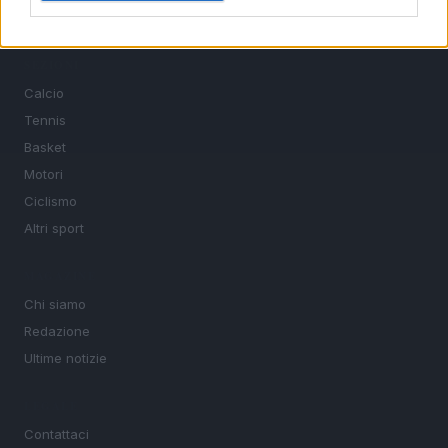
sport.
SEZIONI
Calcio
Tennis
Basket
Motori
Ciclismo
Altri sport
MAGAZINE
Chi siamo
Redazione
Ultime notizie
LEGALE
Contattaci