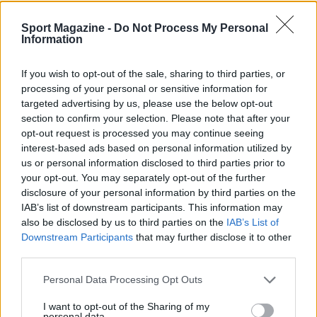
Sport Magazine -
Do Not Process My Personal
Information
If you wish to opt-out of the sale, sharing to third parties, or
processing of your personal or sensitive information for
targeted advertising by us, please use the below opt-out
section to confirm your selection. Please note that after your
opt-out request is processed you may continue seeing
interest-based ads based on personal information utilized by
us or personal information disclosed to third parties prior to
your opt-out. You may separately opt-out of the further
disclosure of your personal information by third parties on the
Svezia in pista a Saas-Fee: Hector e Nyberg pronte per
la nuova stagione
IAB’s list of downstream participants. This information may
also be disclosed by us to third parties on the
IAB’s List of
Francesca Lombardi · 10 Ago 2026
Downstream Participants
that may further disclose it to other
third parties.
CALCIO
Please note that this website/app uses one or more Google
Personal Data Processing Opt Outs
services and may gather and store information including but
not limited to your visit or usage behaviour. You may click to
I want to opt-out of the Sharing of my
personal data.