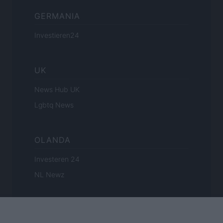
GERMANIA
Investieren24
UK
News Hub UK
Lgbtq News
OLANDA
Investeren 24
NL Newz