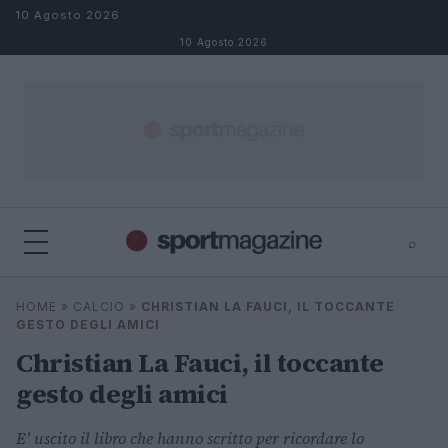
Salta al contenuto
10 Agosto 2026
10 Agosto 2026
⌕
⌕
×
HOME
»
CALCIO
»
CHRISTIAN LA FAUCI, IL TOCCANTE
Cerca
GESTO DEGLI AMICI
Christian La Fauci, il toccante
gesto degli amici
E' uscito il libro che hanno scritto per ricordare lo