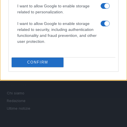
le discipline che fanno emozionare gli appassionati di
I want to allow Google to enable storage
sport.
related to personalization.
I want to allow Google to enable storage
SEZIONI
related to security, including authentication
Calcio
functionality and fraud prevention, and other
Tennis
user protection.
Basket
Motori
CONFIRM
Ciclismo
Altri sport
MAGAZINE
Chi siamo
Redazione
Ultime notizie
LEGALE