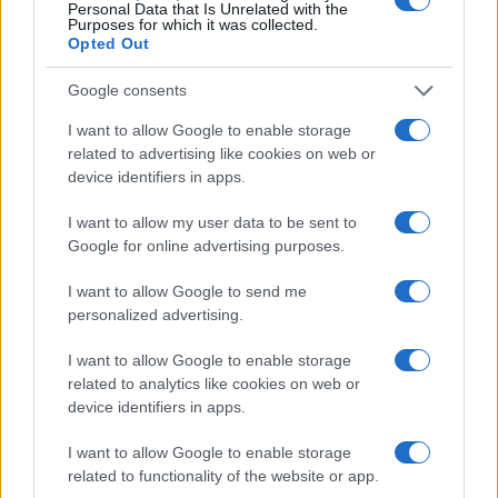
estiva in diretta
Personal Data that Is Unrelated with the
Purposes for which it was collected.
3
Opted Out
Lazio e Milan: tutti gli ex calciatori che hanno
indossato le due maglie
Google consents
4
A quanto ammonta il patrimonio di Andrea Pirlo?
I want to allow Google to enable storage
related to advertising like cookies on web or
5
Il patrimonio di Alex Del Piero: tutti i guadagni di
device identifiers in apps.
Pinturicchio
I want to allow my user data to be sent to
Google for online advertising purposes.
I want to allow Google to send me
personalized advertising.
I want to allow Google to enable storage
related to analytics like cookies on web or
Sportmagazine: notizie, approfondimenti e classifiche su
device identifiers in apps.
calcio, basket, tennis, ciclismo, motori, Formula 1,
MotoGP e Olimpiadi. Le ultime news dalle competizioni
I want to allow Google to enable storage
nazionali e internazionali, gli highlight delle partite, le
related to functionality of the website or app.
interviste ai protagonisti e i risultati in tempo reale di tutte