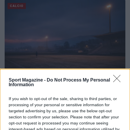
CALCIO
Sport Magazine -
Do Not Process My Personal
Information
Tornei sportivi per giovani a Volpago: date, iscrizioni
e premi
If you wish to opt-out of the sale, sharing to third parties, or
Ilaria Mauri · 9 Ago 2026
processing of your personal or sensitive information for
targeted advertising by us, please use the below opt-out
CALCIO
section to confirm your selection. Please note that after your
opt-out request is processed you may continue seeing
interest-based ads based on personal information utilized by