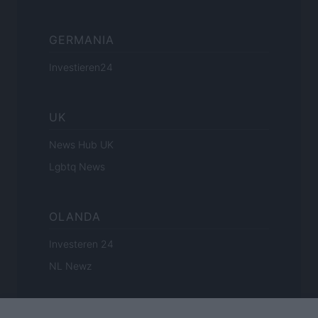
GERMANIA
Investieren24
UK
News Hub UK
Lgbtq News
OLANDA
Investeren 24
NL Newz