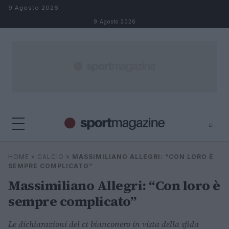
Salta al contenuto
9 Agosto 2026
9 Agosto 2026
⌕
⌕
×
HOME
»
CALCIO
»
MASSIMILIANO ALLEGRI: “CON LORO È
Cerca
SEMPRE COMPLICATO”
Massimiliano Allegri: “Con loro è
sempre complicato”
Le dichiarazioni del ct bianconero in vista della sfida