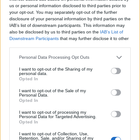
us or personal information disclosed to third parties prior to
your opt-out. You may separately opt-out of the further
disclosure of your personal information by third parties on the
IAB’s list of downstream participants. This information may
also be disclosed by us to third parties on the
IAB’s List of
Downstream Participants
that may further disclose it to other
third parties.
Please note that this website/app uses one or more Google
Personal Data Processing Opt Outs
services and may gather and store information including but
Parma Calcio: Touré è ufficiale, dettagli sul
not limited to your visit or usage behaviour. You may click to
I want to opt-out of the Sharing of my
trasferimento dall’Atalanta
personal data.
grant or deny consent to Google and its third-party tags to
Opted In
Andrea Conforti · 8 Ago 2026
use your data for below specified purposes in below Google
consent section.
I want to opt-out of the Sale of my
Personal Data.
Opted In
PIÙ LETTI
I want to opt-out of processing my
Personal Data for Targeted Advertising.
1
Chouchaa: chi è il calciatore algerino?
Opted In
I want to opt-out of Collection, Use,
2
Union Berlino-Cagliari: dove vedere l’amichevole
Retention, Sale, and/or Sharing of my