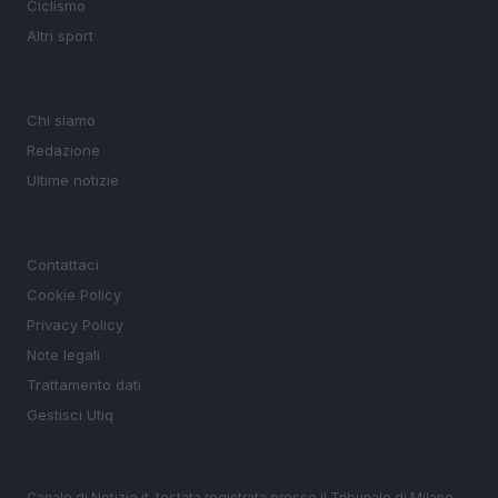
Ciclismo
Altri sport
MAGAZINE
Chi siamo
Redazione
Ultime notizie
LEGALE
Contattaci
Cookie Policy
Privacy Policy
Note legali
Trattamento dati
Gestisci Utiq
Canale di Notizie.it, testata registrata presso il Tribunale di Milano