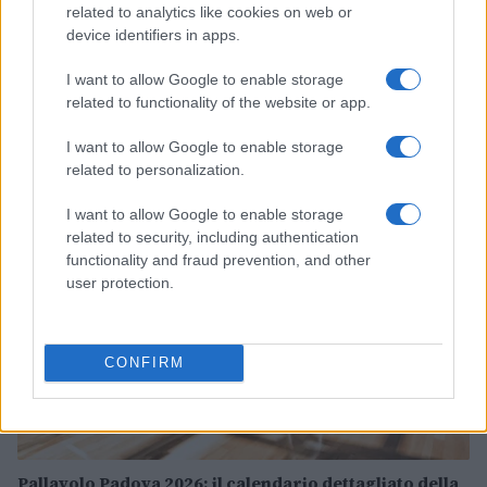
related to analytics like cookies on web or
device identifiers in apps.
I want to allow Google to enable storage
Trofeo Doppio Malto: guida completa per seguire
related to functionality of the website or app.
Parma-Sampdoria
Andrea Conforti · 8 Ago 2026
I want to allow Google to enable storage
related to personalization.
CALCIO
I want to allow Google to enable storage
related to security, including authentication
functionality and fraud prevention, and other
user protection.
CONFIRM
Pallavolo Padova 2026: il calendario dettagliato della