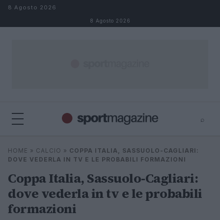
Salta al contenuto
8 Agosto 2026
8 Agosto 2026
⌕
⌕
×
HOME
»
CALCIO
»
COPPA ITALIA, SASSUOLO-CAGLIARI:
Cerca
DOVE VEDERLA IN TV E LE PROBABILI FORMAZIONI
Coppa Italia, Sassuolo-Cagliari:
dove vederla in tv e le probabili
formazioni