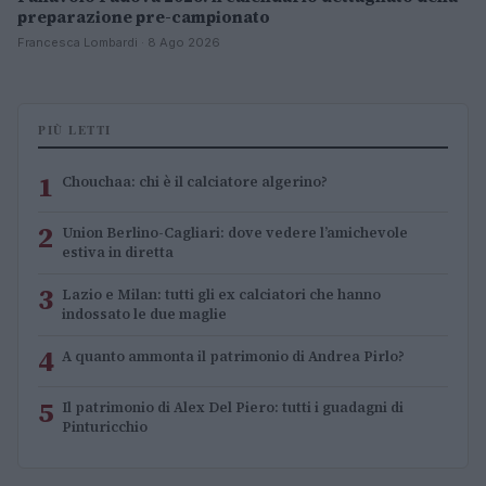
preparazione pre-campionato
Francesca Lombardi · 8 Ago 2026
PIÙ LETTI
1
Chouchaa: chi è il calciatore algerino?
2
Union Berlino-Cagliari: dove vedere l’amichevole
estiva in diretta
3
Lazio e Milan: tutti gli ex calciatori che hanno
indossato le due maglie
4
A quanto ammonta il patrimonio di Andrea Pirlo?
5
Il patrimonio di Alex Del Piero: tutti i guadagni di
Pinturicchio