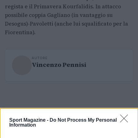
regista e il Primavera Kourfalidis. In attacco
possibile coppia Gagliano (in vantaggio su
Desogus)-Pavoletti (anche lui squalificato per la
Fiorentina).
AUTORE
Vincenzo Pennisi
Sport Magazine -
Do Not Process My Personal
Information