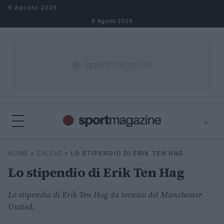
Salta al contenuto
8 Agosto 2026
8 Agosto 2026
⌕
⌕
×
HOME
»
CALCIO
»
LO STIPENDIO DI ERIK TEN HAG
Cerca
Lo stipendio di Erik Ten Hag
Lo stipendio di Erik Ten Hag da tecnico del Manchester
United.