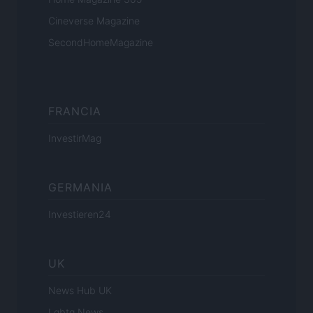
Cineverse Magazine
SecondHomeMagazine
FRANCIA
InvestirMag
GERMANIA
Investieren24
UK
News Hub UK
Lgbtq News