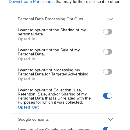
Downstream Participants
that may further disclose it to other
third parties.
Please note that this website/app uses one or more Google
Personal Data Processing Opt Outs
services and may gather and store information including but
not limited to your visit or usage behaviour. You may click to
I want to opt-out of the Sharing of my
personal data.
grant or deny consent to Google and its third-party tags to
Opted In
use your data for below specified purposes in below Google
consent section.
I want to opt-out of the Sale of my
Personal Data.
Opted In
I want to opt-out of processing my
Personal Data for Targeted Advertising.
Continua a leggere
Opted In
I want to opt-out of Collection, Use,
CALCIO
Retention, Sale, and/or Sharing of my
Personal Data that Is Unrelated with the
Purposes for which it was collected.
Opted Out
Google consents
I want to allow Google to enable storage