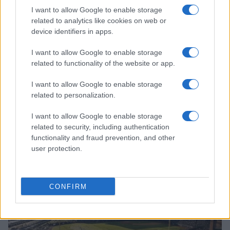
I want to allow Google to enable storage
related to analytics like cookies on web or
device identifiers in apps.
I want to allow Google to enable storage
related to functionality of the website or app.
I want to allow Google to enable storage
related to personalization.
I want to allow Google to enable storage
Napoli-Osasuna 2-1: la cronaca dettagliata
related to security, including authentication
dell’amichevole del 5 agosto 2026
functionality and fraud prevention, and other
Ilaria Mauri · 5 Ago 2026
user protection.
CALCIO
CONFIRM