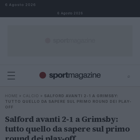
Salta al contenuto
6 Agosto 2026
6 Agosto 2026
⌕
⌕
×
HOME
»
CALCIO
»
SALFORD AVANTI 2-1 A GRIMSBY:
Cerca
TUTTO QUELLO DA SAPERE SUL PRIMO ROUND DEI PLAY-
OFF
Salford avanti 2-1 a Grimsby:
tutto quello da sapere sul primo
round dei play-off