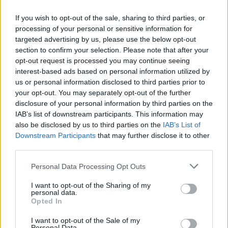
If you wish to opt-out of the sale, sharing to third parties, or
processing of your personal or sensitive information for
targeted advertising by us, please use the below opt-out
section to confirm your selection. Please note that after your
AUTORE
opt-out request is processed you may continue seeing
Francesca Lombardi
interest-based ads based on personal information utilized by
Francesca Lombardi, fiorentina, prese appunti
us or personal information disclosed to third parties prior to
tecnici dal primo box di un circuito toscano e
your opt-out. You may separately opt-out of the further
da allora firma approfondimenti sui motori. In
disclosure of your personal information by third parties on the
redazione sostiene un approccio metodico
IAB’s list of downstream participants. This information may
alle prove su pista, cura il format 'tecnica e
also be disclosed by us to third parties on the
IAB’s List of
cronaca' e conserva i fogli di appunti del
Downstream Participants
that may further disclose it to other
debutto tecnico in autodromo.
third parties.
Please note that this website/app uses one or more Google
Personal Data Processing Opt Outs
services and may gather and store information including but
not limited to your visit or usage behaviour. You may click to
I want to opt-out of the Sharing of my
personal data.
grant or deny consent to Google and its third-party tags to
Opted In
use your data for below specified purposes in below Google
consent section.
I want to opt-out of the Sale of my
Personal Data.