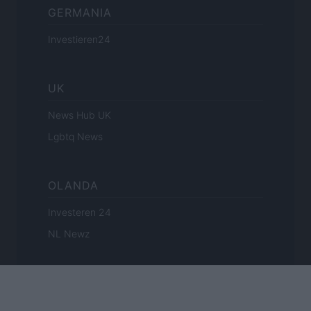
GERMANIA
Investieren24
UK
News Hub UK
Lgbtq News
OLANDA
Investeren 24
NL Newz