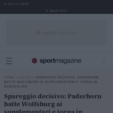
Salta al contenuto
6 Agosto 2026
6 Agosto 2026
⌕
⌕
×
HOME
»
CALCIO
»
SPAREGGIO DECISIVO: PADERBORN
Cerca
BATTE WOLFSBURG AI SUPPLEMENTARI E TORNA IN
BUNDESLIGA
Spareggio decisivo: Paderborn
batte Wolfsburg ai
supplementari e torna in