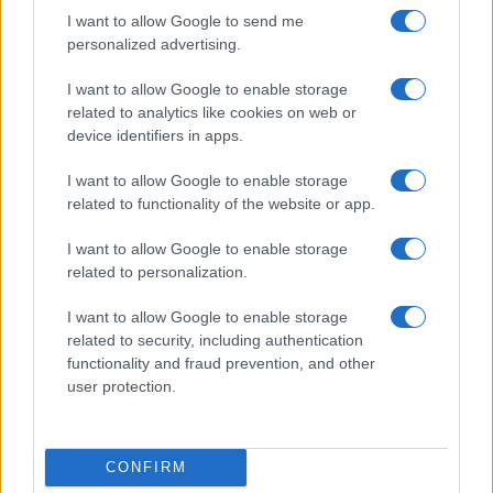
Continua a leggere
I want to allow Google to send me
personalized advertising.
CALCIO
I want to allow Google to enable storage
related to analytics like cookies on web or
device identifiers in apps.
I want to allow Google to enable storage
related to functionality of the website or app.
I want to allow Google to enable storage
related to personalization.
I want to allow Google to enable storage
related to security, including authentication
functionality and fraud prevention, and other
user protection.
Milan-Inter 1-1: le pagelle e le prestazioni salienti
dell’amichevole a Perth
Francesca Lombardi · 6 Ago 2026
CONFIRM
CALCIO