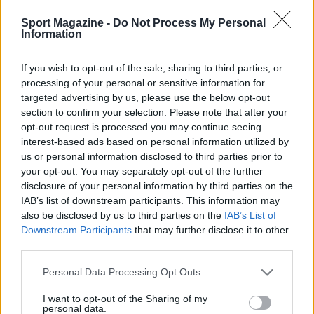
possa cambiare il destino di una stagione. La
cronologia degli eventi del 25 maggio 2026
Sport Magazine -
Do Not Process My Personal
Information
sottolinea l’importanza degli equilibri mentali e
tattici in partite ad alta posta: fattori che ora
If you wish to opt-out of the sale, sharing to third parties, or
determineranno le scelte di mercato e i piani di
processing of your personal or sensitive information for
targeted advertising by us, please use the below opt-out
programmazione delle due società.
section to confirm your selection. Please note that after your
opt-out request is processed you may continue seeing
interest-based ads based on personal information utilized by
us or personal information disclosed to third parties prior to
AUTORE
your opt-out. You may separately opt-out of the further
Francesca Lombardi
disclosure of your personal information by third parties on the
Francesca Lombardi, fiorentina, prese appunti
IAB’s list of downstream participants. This information may
tecnici dal primo box di un circuito toscano e
also be disclosed by us to third parties on the
IAB’s List of
da allora firma approfondimenti sui motori. In
Downstream Participants
that may further disclose it to other
redazione sostiene un approccio metodico
third parties.
alle prove su pista, cura il format 'tecnica e
cronaca' e conserva i fogli di appunti del
Please note that this website/app uses one or more Google
Personal Data Processing Opt Outs
debutto tecnico in autodromo.
services and may gather and store information including but
not limited to your visit or usage behaviour. You may click to
I want to opt-out of the Sharing of my
personal data.
grant or deny consent to Google and its third-party tags to