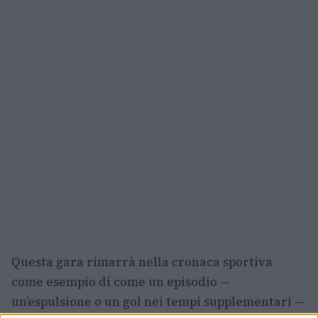
Questa gara rimarrà nella cronaca sportiva
come esempio di come un episodio —
un’espulsione o un gol nei tempi supplementari —