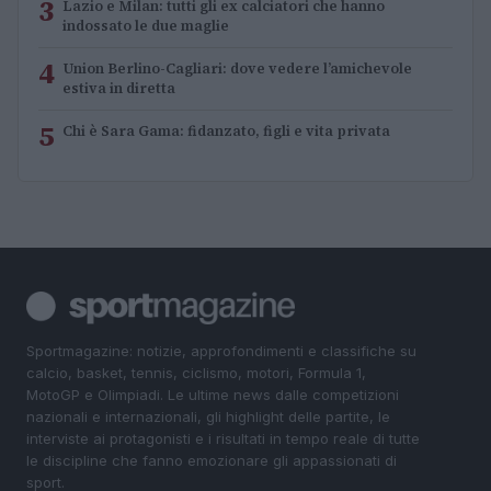
3
Lazio e Milan: tutti gli ex calciatori che hanno
indossato le due maglie
4
Union Berlino-Cagliari: dove vedere l’amichevole
estiva in diretta
5
Chi è Sara Gama: fidanzato, figli e vita privata
Sportmagazine: notizie, approfondimenti e classifiche su
calcio, basket, tennis, ciclismo, motori, Formula 1,
MotoGP e Olimpiadi. Le ultime news dalle competizioni
nazionali e internazionali, gli highlight delle partite, le
interviste ai protagonisti e i risultati in tempo reale di tutte
le discipline che fanno emozionare gli appassionati di
sport.