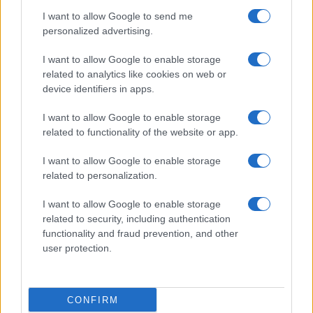
I want to allow Google to send me
Continua a leggere
personalized advertising.
I want to allow Google to enable storage
CALCIO
related to analytics like cookies on web or
device identifiers in apps.
I want to allow Google to enable storage
related to functionality of the website or app.
I want to allow Google to enable storage
related to personalization.
I want to allow Google to enable storage
related to security, including authentication
functionality and fraud prevention, and other
user protection.
Sirio Perugia Volley: la conferma di Alessia Lillacci
per la Serie B1
Francesca Lombardi · 7 Ago 2026
CONFIRM