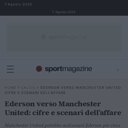
Salta al contenuto
7 Agosto 2026
7 Agosto 2026
⌕
⌕
×
HOME
»
CALCIO
»
EDERSON VERSO MANCHESTER UNITED:
Cerca
CIFRE E SCENARI DELL’AFFARE
Ederson verso Manchester
United: cifre e scenari dell’affare
Manchester United potrebbe assicurarsi Ederson per circa