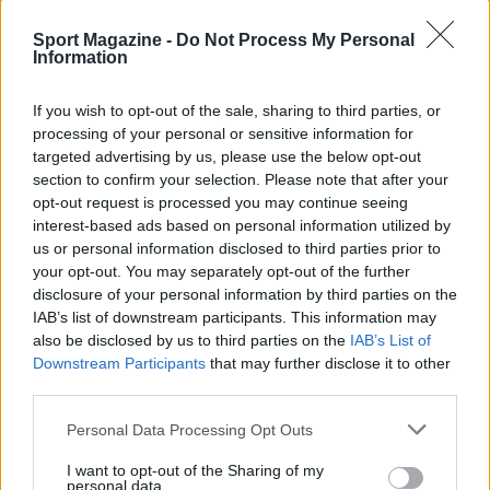
un’operazione coerente con una strategia di
Sport Magazine -
Do Not Process My Personal
mercato attenta al rapporto qualità-prezzo.
Information
Resta da capire se lo sbarco a
Old Trafford
sarà
l’inizio di una ridefinizione tattica per la
If you wish to opt-out of the sale, sharing to third parties, or
mediana o una soluzione temporanea in attesa di
processing of your personal or sensitive information for
targeted advertising by us, please use the below opt-out
ulteriori rinforzi.
section to confirm your selection. Please note that after your
opt-out request is processed you may continue seeing
interest-based ads based on personal information utilized by
us or personal information disclosed to third parties prior to
AUTORE
your opt-out. You may separately opt-out of the further
Ilaria Mauri
disclosure of your personal information by third parties on the
Ilaria Mauri, bolognese, decise di seguire il
IAB’s list of downstream participants. This information may
giornalismo sportivo dopo una notte al
also be disclosed by us to third parties on the
IAB’s List of
Dall'Ara durante una partita decisiva: oggi
Downstream Participants
that may further disclose it to other
coordina le pagine di competizioni e
third parties.
commenti. In redazione predilige reportage
Please note that this website/app uses one or more Google
sul campo e conserva il biglietto di quella
Personal Data Processing Opt Outs
services and may gather and store information including but
partita come prova della svolta.
not limited to your visit or usage behaviour. You may click to
I want to opt-out of the Sharing of my
personal data.