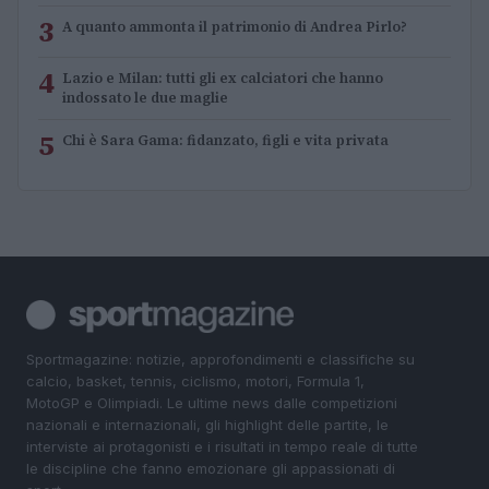
3
A quanto ammonta il patrimonio di Andrea Pirlo?
4
Lazio e Milan: tutti gli ex calciatori che hanno
indossato le due maglie
5
Chi è Sara Gama: fidanzato, figli e vita privata
Sportmagazine: notizie, approfondimenti e classifiche su
calcio, basket, tennis, ciclismo, motori, Formula 1,
MotoGP e Olimpiadi. Le ultime news dalle competizioni
nazionali e internazionali, gli highlight delle partite, le
interviste ai protagonisti e i risultati in tempo reale di tutte
le discipline che fanno emozionare gli appassionati di