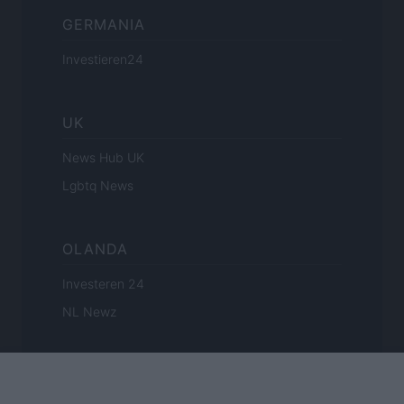
GERMANIA
Investieren24
UK
News Hub UK
Lgbtq News
OLANDA
Investeren 24
NL Newz