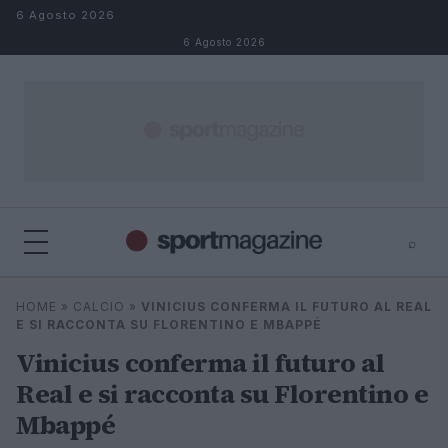
Salta al contenuto
6 Agosto 2026
6 Agosto 2026
⌕
⌕
×
HOME
»
CALCIO
»
VINICIUS CONFERMA IL FUTURO AL REAL
Cerca
E SI RACCONTA SU FLORENTINO E MBAPPÉ
Vinicius conferma il futuro al
Real e si racconta su Florentino e
Mbappé