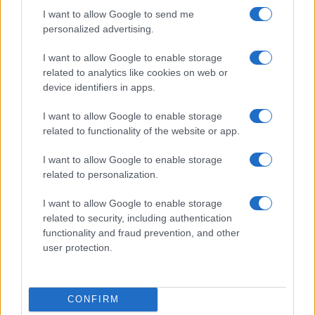
Continua a leggere
I want to allow Google to send me
personalized advertising.
CALCIO
I want to allow Google to enable storage
related to analytics like cookies on web or
device identifiers in apps.
I want to allow Google to enable storage
related to functionality of the website or app.
I want to allow Google to enable storage
related to personalization.
I want to allow Google to enable storage
related to security, including authentication
functionality and fraud prevention, and other
user protection.
Milan-Inter 1-1: le pagelle e le prestazioni salienti
dell’amichevole a Perth
Francesca Lombardi · 6 Ago 2026
CONFIRM
CALCIO