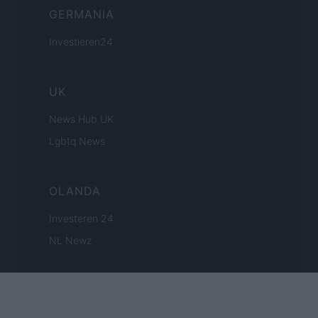
GERMANIA
Investieren24
UK
News Hub UK
Lgbtq News
OLANDA
Investeren 24
NL Newz