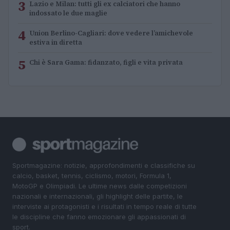
3
Lazio e Milan: tutti gli ex calciatori che hanno
indossato le due maglie
4
Union Berlino-Cagliari: dove vedere l’amichevole
estiva in diretta
5
Chi è Sara Gama: fidanzato, figli e vita privata
Sportmagazine: notizie, approfondimenti e classifiche su
calcio, basket, tennis, ciclismo, motori, Formula 1,
MotoGP e Olimpiadi. Le ultime news dalle competizioni
nazionali e internazionali, gli highlight delle partite, le
interviste ai protagonisti e i risultati in tempo reale di tutte
le discipline che fanno emozionare gli appassionati di
sport.