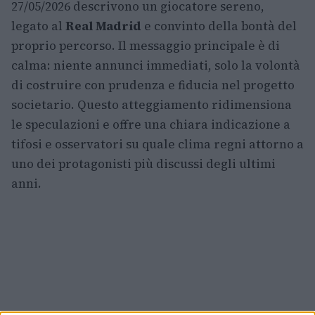
27/05/2026 descrivono un giocatore sereno,
legato al
Real Madrid
e convinto della bontà del
proprio percorso. Il messaggio principale è di
calma: niente annunci immediati, solo la volontà
di costruire con prudenza e fiducia nel progetto
societario. Questo atteggiamento ridimensiona
le speculazioni e offre una chiara indicazione a
tifosi e osservatori su quale clima regni attorno a
uno dei protagonisti più discussi degli ultimi
anni.