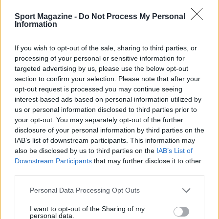
Sport Magazine -
Do Not Process My Personal
Information
If you wish to opt-out of the sale, sharing to third parties, or
processing of your personal or sensitive information for
targeted advertising by us, please use the below opt-out
section to confirm your selection. Please note that after your
opt-out request is processed you may continue seeing
interest-based ads based on personal information utilized by
us or personal information disclosed to third parties prior to
AUTORE
your opt-out. You may separately opt-out of the further
Ilaria Mauri
disclosure of your personal information by third parties on the
Ilaria Mauri, bolognese, decise di seguire il
IAB’s list of downstream participants. This information may
giornalismo sportivo dopo una notte al
also be disclosed by us to third parties on the
IAB’s List of
Dall'Ara durante una partita decisiva: oggi
Downstream Participants
that may further disclose it to other
coordina le pagine di competizioni e
third parties.
commenti. In redazione predilige reportage
Please note that this website/app uses one or more Google
sul campo e conserva il biglietto di quella
Personal Data Processing Opt Outs
services and may gather and store information including but
partita come prova della svolta.
not limited to your visit or usage behaviour. You may click to
I want to opt-out of the Sharing of my
personal data.
grant or deny consent to Google and its third-party tags to