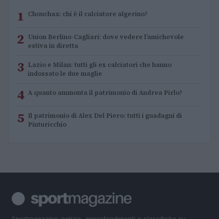
1
Chouchaa: chi è il calciatore algerino?
2
Union Berlino-Cagliari: dove vedere l’amichevole
estiva in diretta
3
Lazio e Milan: tutti gli ex calciatori che hanno
indossato le due maglie
4
A quanto ammonta il patrimonio di Andrea Pirlo?
5
Il patrimonio di Alex Del Piero: tutti i guadagni di
Pinturicchio
Sportmagazine: notizie, approfondimenti e classifiche su