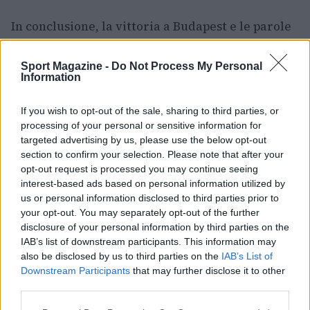
In conclusione, la vittoria a Budapest e le parole
di
Vitinha
hanno offerto materiale per l’analisi
tattica e per il dibattito tra tifosi e addetti ai
Sport Magazine -
Do Not Process My Personal
Information
lavori: tra emozioni sul campo e dichiarazioni
nel dopo gara, il
Psg
esce da questa stagione con
If you wish to opt-out of the sale, sharing to third parties, or
la consapevolezza di aver raggiunto un risultato
processing of your personal or sensitive information for
storico, mentre le rivalità e le discussioni
targeted advertising by us, please use the below opt-out
section to confirm your selection. Please note that after your
mediatiche continuano a rendere la narrazione
opt-out request is processed you may continue seeing
calcistica sempre viva e appassionante.
interest-based ads based on personal information utilized by
us or personal information disclosed to third parties prior to
your opt-out. You may separately opt-out of the further
disclosure of your personal information by third parties on the
AUTORE
IAB’s list of downstream participants. This information may
Francesca Lombardi
also be disclosed by us to third parties on the
IAB’s List of
Downstream Participants
that may further disclose it to other
Francesca Lombardi, fiorentina, prese appunti
third parties.
tecnici dal primo box di un circuito toscano e
da allora firma approfondimenti sui motori. In
Please note that this website/app uses one or more Google