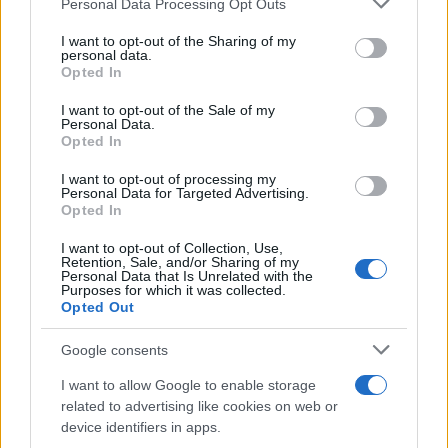
Personal Data Processing Opt Outs
redazione sostiene un approccio metodico
services and may gather and store information including but
alle prove su pista, cura il format 'tecnica e
not limited to your visit or usage behaviour. You may click to
I want to opt-out of the Sharing of my
cronaca' e conserva i fogli di appunti del
personal data.
grant or deny consent to Google and its third-party tags to
Opted In
debutto tecnico in autodromo.
use your data for below specified purposes in below Google
consent section.
I want to opt-out of the Sale of my
Personal Data.
Opted In
I want to opt-out of processing my
Personal Data for Targeted Advertising.
Opted In
I want to opt-out of Collection, Use,
Retention, Sale, and/or Sharing of my
Personal Data that Is Unrelated with the
Purposes for which it was collected.
Opted Out
Google consents
I want to allow Google to enable storage
related to advertising like cookies on web or
device identifiers in apps.