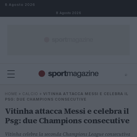
Salta al contenuto
8 Agosto 2026
8 Agosto 2026
⌕
⌕
×
HOME
»
CALCIO
»
VITINHA ATTACCA MESSI E CELEBRA IL
Cerca
PSG: DUE CHAMPIONS CONSECUTIVE
Vitinha attacca Messi e celebra il
Psg: due Champions consecutive
Vitinha celebra la seconda Champions League consecutiva