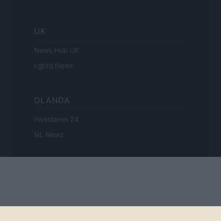
UK
News Hub UK
Lgbtq News
OLANDA
Investeren 24
NL Newz