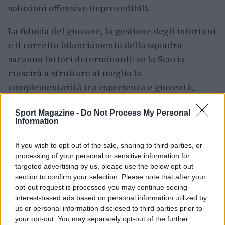
soluzioni offensive imprevedibili.
La fiducia del giovane, la gestione degli infortuni
e il corretto bilanciamento della squadra
saranno fattori determinanti: se la Scozia
riuscirà a sfruttare al meglio la
complementarità tra esperienza e gioventù,
l’obiettivo di avanzare oltre la fase a gironi
Sport Magazine -
Do Not Process My Personal
diventerà credibile.
Information
In conclusione, la convocazione di
Ben Gannon-
If you wish to opt-out of the sale, sharing to third parties, or
Doak
è l’emblema di un percorso che ha saputo
processing of your personal or sensitive information for
trasformare un ostacolo in opportunità. La sua
targeted advertising by us, please use the below opt-out
section to confirm your selection. Please note that after your
presenza nella spedizione scozzese verso il
opt-out request is processed you may continue seeing
Mondiale 2026
non è solo un riconoscimento del
interest-based ads based on personal information utilized by
talento, ma anche della capacità di recupero e di
us or personal information disclosed to third parties prior to
your opt-out. You may separately opt-out of the further
crescita: ingredienti indispensabili se la Scozia