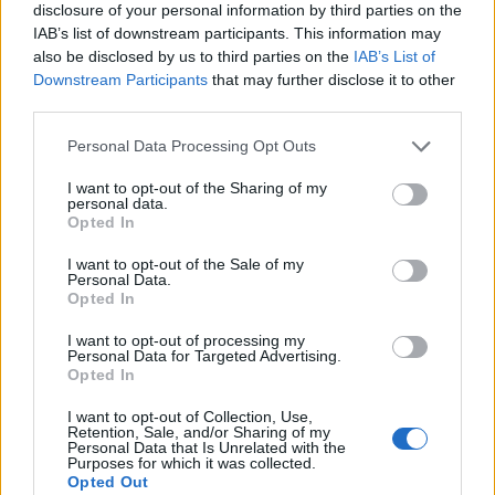
disclosure of your personal information by third parties on the
vuole approfittare di un momento favorevole e
IAB’s list of downstream participants. This information may
ambire a scrivere una nuova pagina della
also be disclosed by us to third parties on the
IAB’s List of
Downstream Participants
that may further disclose it to other
propria storia internazionale.
third parties.
Please note that this website/app uses one or more Google
Personal Data Processing Opt Outs
services and may gather and store information including but
AUTORE
not limited to your visit or usage behaviour. You may click to
I want to opt-out of the Sharing of my
Ilaria Mauri
personal data.
grant or deny consent to Google and its third-party tags to
Opted In
use your data for below specified purposes in below Google
Ilaria Mauri, bolognese, decise di seguire il
consent section.
giornalismo sportivo dopo una notte al
I want to opt-out of the Sale of my
Personal Data.
Dall'Ara durante una partita decisiva: oggi
Opted In
coordina le pagine di competizioni e
commenti. In redazione predilige reportage
I want to opt-out of processing my
sul campo e conserva il biglietto di quella
Personal Data for Targeted Advertising.
Opted In
partita come prova della svolta.
I want to opt-out of Collection, Use,
Retention, Sale, and/or Sharing of my
Personal Data that Is Unrelated with the
Purposes for which it was collected.
Opted Out