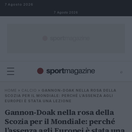
Salta al contenuto
7 Agosto 2026
7 Agosto 2026
⌕
⌕
×
HOME
»
CALCIO
»
GANNON-DOAK NELLA ROSA DELLA
Cerca
SCOZIA PER IL MONDIALE: PERCHÉ L’ASSENZA AGLI
EUROPEI È STATA UNA LEZIONE
Gannon-Doak nella rosa della
Scozia per il Mondiale: perché
l’assenza agli Europei è stata una