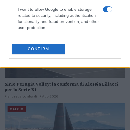
CALCIO
I want to allow Google to enable storage
related to security, including authentication
functionality and fraud prevention, and other
user protection.
CONFIRM
Sirio Perugia Volley: la conferma di Alessia Lillacci
per la Serie B1
Francesca Lombardi · 7 Ago 2026
CALCIO