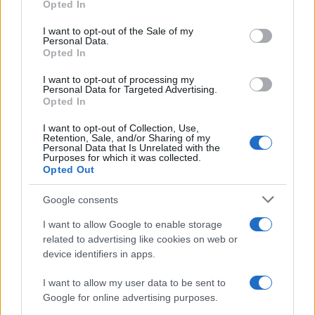
Opted In
Continua a leggere
use your data for below specified purposes in below Google
consent section.
I want to opt-out of the Sale of my
Personal Data.
CALCIO
Opted In
I want to opt-out of processing my
Personal Data for Targeted Advertising.
Opted In
I want to opt-out of Collection, Use,
Retention, Sale, and/or Sharing of my
Personal Data that Is Unrelated with the
Purposes for which it was collected.
Opted Out
Google consents
I want to allow Google to enable storage
related to advertising like cookies on web or
Venezia FC: il calendario e i dettagli della tournée
device identifiers in apps.
francese
Andrea Conforti · 7 Ago 2026
I want to allow my user data to be sent to
Google for online advertising purposes.
CALCIO