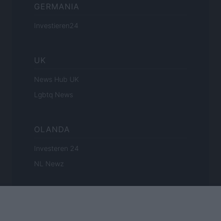
GERMANIA
Investieren24
UK
News Hub UK
Lgbtq News
OLANDA
Investeren 24
NL Newz