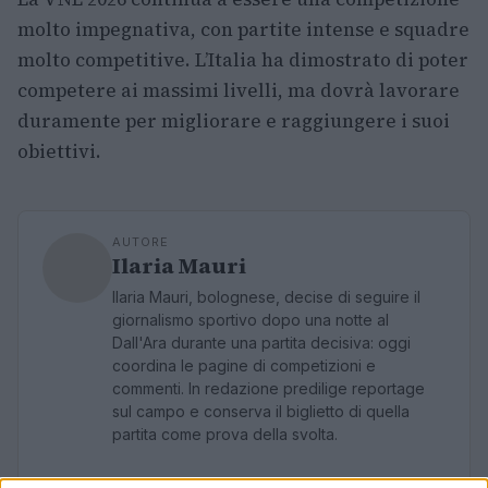
molto impegnativa, con partite intense e squadre
molto competitive. L’Italia ha dimostrato di poter
competere ai massimi livelli, ma dovrà lavorare
duramente per migliorare e raggiungere i suoi
obiettivi.
AUTORE
Ilaria Mauri
Ilaria Mauri, bolognese, decise di seguire il
giornalismo sportivo dopo una notte al
Dall'Ara durante una partita decisiva: oggi
coordina le pagine di competizioni e
commenti. In redazione predilige reportage
sul campo e conserva il biglietto di quella
partita come prova della svolta.