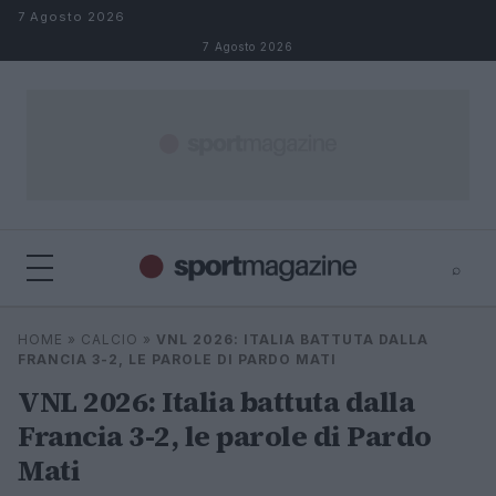
Salta al contenuto
7 Agosto 2026
7 Agosto 2026
⌕
⌕
×
HOME
»
CALCIO
»
VNL 2026: ITALIA BATTUTA DALLA
Cerca
FRANCIA 3-2, LE PAROLE DI PARDO MATI
VNL 2026: Italia battuta dalla
Francia 3-2, le parole di Pardo
Mati