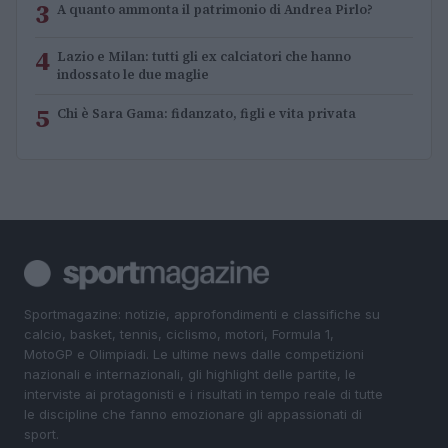
3
A quanto ammonta il patrimonio di Andrea Pirlo?
4
Lazio e Milan: tutti gli ex calciatori che hanno
indossato le due maglie
5
Chi è Sara Gama: fidanzato, figli e vita privata
Sportmagazine: notizie, approfondimenti e classifiche su
calcio, basket, tennis, ciclismo, motori, Formula 1,
MotoGP e Olimpiadi. Le ultime news dalle competizioni
nazionali e internazionali, gli highlight delle partite, le
interviste ai protagonisti e i risultati in tempo reale di tutte
le discipline che fanno emozionare gli appassionati di
sport.